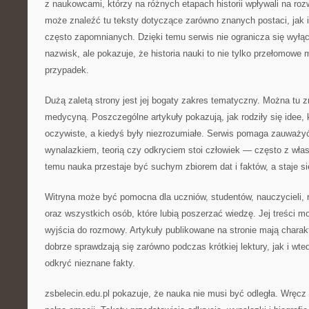
z naukowcami, którzy na różnych etapach historii wpływali na roz
może znaleźć tu teksty dotyczące zarówno znanych postaci, jak 
często zapomnianych. Dzięki temu serwis nie ogranicza się wyłąc
nazwisk, ale pokazuje, że historia nauki to nie tylko przełomowe
przypadek.
Dużą zaletą strony jest jej bogaty zakres tematyczny. Można tu z
medycyną. Poszczególne artykuły pokazują, jak rodziły się idee, 
oczywiste, a kiedyś były niezrozumiałe. Serwis pomaga zauważy
wynalazkiem, teorią czy odkryciem stoi człowiek — często z wła
temu nauka przestaje być suchym zbiorem dat i faktów, a staje s
Witryna może być pomocna dla uczniów, studentów, nauczycieli, 
oraz wszystkich osób, które lubią poszerzać wiedzę. Jej treści m
wyjścia do rozmowy. Artykuły publikowane na stronie mają charak
dobrze sprawdzają się zarówno podczas krótkiej lektury, jak i wte
odkryć nieznane fakty.
zsbelecin.edu.pl pokazuje, że nauka nie musi być odległa. Wręc