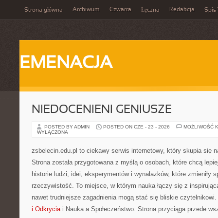
Archiwum
Czwarta
Redakcja
Strona główna
Łęczna
Spis 
EMENACJA
NIEDOCENIENI GENIUSZE
POSTED BY ADMIN
POSTED ON CZE - 23 - 2026
MOŻLIWOŚĆ 
WYŁĄCZONA
zsbelecin.edu.pl to ciekawy serwis internetowy, który skupia się n
Strona została przygotowana z myślą o osobach, które chcą lepie
historie ludzi, idei, eksperymentów i wynalazków, które zmieniły 
rzeczywistość. To miejsce, w którym nauka łączy się z inspirując
nawet trudniejsze zagadnienia mogą stać się bliskie czytelnikow
i Odkrycia
i Nauka a Społeczeństwo. Strona przyciąga przede ws