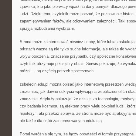
zjawisko, kto jako pierwszy wpadł na dany pomysł, dlaczego pewn
ludzi. Dzięki temu czytelnik może poczuć, że poznawanie historii n
zapamiętywaniem faktów, ale odkrywaniem zależności. Taki sposó
sprzyja rozbudzaniu wyobraźni.
Strona może zainteresować również osoby, które lubią zaskakują
tekstach ważne są nie tylko suche informacje, ale także tło wydar
wpływ otoczenia, znaczenie przypadku czy społeczne konsekwenc
czytelnik otrzymuje pełniejszy obraz. Serwis pokazuje, że wynalaz
próżni — są częścią potrzeb społecznych.
zsbelecin.edu.pl można opisać jako internetową przestrzeń wiedz
zrozumieć, jak dawne odkrycia wpływają na współczesność i dlac
znaczenie. Artykuły pokazują, że dzisiejsza technologia, medycyn
czy badania kosmosu są efektem pracy wielu pokoleń ludzi, któr
hipotezy. Taki przekaz sprawia, że strona może być atrakcyjna nie
ale także dla osób zainteresowanych edukacją.
Portal wyróżnia się tym, że łączy opowieści w formie przystępnej