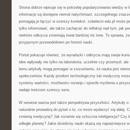
Strona dobrze wpisuje się w potrzebę popularyzowania wiedzy w 
informacje są dostępne niemal natychmiast, szczególnego znaczen
pomagają je łączyć w szerszy kontekst. zsbelecin.edu.pl może peł
tylko informować, ale także zachęcać do refleksji nad tym, jak po
niektóre odkrycia zmieniają świat bardziej niż inne. To sprawia, 
przyjaznym przewodnikiem po historii nauki.
Portal pokazuje również, że wynalazki i odkrycia mają swoje ko
idee wpływały nie tylko na laboratoria, uczelnie czy przemysł, ale
temu artykuły mogą pomagać w zrozumieniu, że nauka jest niero
społeczeństw. Każdy przełom technologiczny lub medyczny może
systemy wartości, możliwości rozwoju i sposób myślenia o przyszł
nadaje treściom szerszy sens.
W serwisie ważna jest także perspektywa przyszłości. Artykuły 
naturalnie prowadzą do pytań o to, co może wydarzyć się dalej. 
zmienią medycynę? Jak rozwinie się sztuczna inteligencja? Czy 
odległe planety? Jakie dziedziny nauki okażą się najważniejsze 