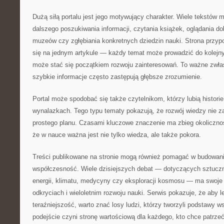
Dużą siłą portalu jest jego motywujący charakter. Wiele tekstów
dalszego poszukiwania informacji, czytania książek, oglądania 
muzeów czy zgłębiania konkretnych dziedzin nauki. Strona przyp
się na jednym artykule — każdy temat może prowadzić do kolejny
może stać się początkiem rozwoju zainteresowań. To ważne zwł
szybkie informacje często zastępują głębsze zrozumienie.
Portal może spodobać się także czytelnikom, którzy lubią histori
wynalazkach. Tego typu tematy pokazują, że rozwój wiedzy nie 
prostego planu. Czasami kluczowe znaczenie ma zbieg okolicznoś
że w nauce ważna jest nie tylko wiedza, ale także pokora.
Treści publikowane na stronie mogą również pomagać w budowani
współczesność. Wiele dzisiejszych debat — dotyczących sztucznej
energii, klimatu, medycyny czy eksploracji kosmosu — ma swoje
odkryciach i wieloletnim rozwoju nauki. Serwis pokazuje, że aby l
teraźniejszość, warto znać losy ludzi, którzy tworzyli podstawy 
podejście czyni stronę wartościową dla każdego, kto chce patrzeć