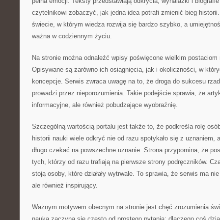
pełna emocji. Teksty przedstawiają odkrycia, wynalazki i biografi
czytelnikowi zobaczyć, jak jedna idea potrafi zmienić bieg histori
świecie, w którym wiedza rozwija się bardzo szybko, a umiejętnoś
ważna w codziennym życiu.
Na stronie można odnaleźć wpisy poświęcone wielkim postaciom na
Opisywane są zarówno ich osiągnięcia, jak i okoliczności, w któ
koncepcje. Serwis zwraca uwagę na to, że droga do sukcesu rza
prowadzi przez nieporozumienia. Takie podejście sprawia, że artyk
informacyjne, ale również pobudzające wyobraźnię.
Szczególną wartością portalu jest także to, że podkreśla rolę os
historii nauki wiele odkryć nie od razu spotykało się z uznaniem,
długo czekać na powszechne uznanie. Strona przypomina, że pos
tych, którzy od razu trafiają na pierwsze strony podręczników. C
stoją osoby, które działały wytrwale. To sprawia, że serwis ma nie
ale również inspirujący.
Ważnym motywem obecnym na stronie jest chęć zrozumienia świa
nauka zaczyna się często od prostego pytania: dlaczego coś dzia