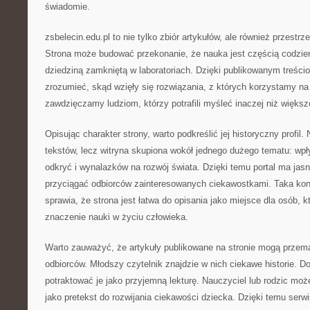
świadomie.
zsbelecin.edu.pl to nie tylko zbiór artykułów, ale również przest
Strona może budować przekonanie, że nauka jest częścią codzien
dziedziną zamkniętą w laboratoriach. Dzięki publikowanym treścio
zrozumieć, skąd wzięły się rozwiązania, z których korzystamy na 
zawdzięczamy ludziom, którzy potrafili myśleć inaczej niż większ
Opisując charakter strony, warto podkreślić jej historyczny profil.
tekstów, lecz witryna skupiona wokół jednego dużego tematu: wpł
odkryć i wynalazków na rozwój świata. Dzięki temu portal ma ja
przyciągać odbiorców zainteresowanych ciekawostkami. Taka ko
sprawia, że strona jest łatwa do opisania jako miejsce dla osób, 
znaczenie nauki w życiu człowieka.
Warto zauważyć, że artykuły publikowane na stronie mogą przem
odbiorców. Młodszy czytelnik znajdzie w nich ciekawe historie. D
potraktować je jako przyjemną lekturę. Nauczyciel lub rodzic moż
jako pretekst do rozwijania ciekawości dziecka. Dzięki temu serwi