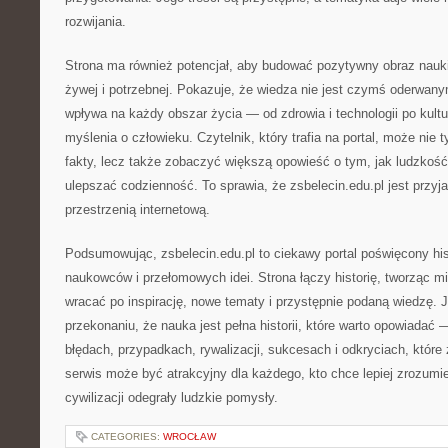
rozwijania.
Strona ma również potencjał, aby budować pozytywny obraz nauki 
żywej i potrzebnej. Pokazuje, że wiedza nie jest czymś oderwany
wpływa na każdy obszar życia — od zdrowia i technologii po kultu
myślenia o człowieku. Czytelnik, który trafia na portal, może nie
fakty, lecz także zobaczyć większą opowieść o tym, jak ludzkość
ulepszać codzienność. To sprawia, że zsbelecin.edu.pl jest przyj
przestrzenią internetową.
Podsumowując, zsbelecin.edu.pl to ciekawy portal poświęcony his
naukowców i przełomowych idei. Strona łączy historię, tworząc m
wracać po inspirację, nowe tematy i przystępnie podaną wiedzę. Je
przekonaniu, że nauka jest pełna historii, które warto opowiadać —
błędach, przypadkach, rywalizacji, sukcesach i odkryciach, które 
serwis może być atrakcyjny dla każdego, kto chce lepiej zrozumie
cywilizacji odegrały ludzkie pomysły.
CATEGORIES:
WROCŁAW