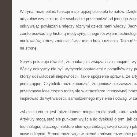
Witryna może pełnić funkcję inspirującej biblioteki tematów. Dzięki
artykułów czytelnik może swobodnie przechodzić od jednego zaga
odkrywając powiązania między różnymi dziedzinami wiedzy. Jed
zainteresować się historią medycyny, innego rozwojem technologi
naukowców, którzy zmieniali świat mimo braku uznania. Taka ró
na stronę.
Serwis pokazuje również, że nauka jest związana z emocjami, wybo
Wielcy odkrywcy nie byli wyłącznie postaciami z pomników czy po
którzy doświadczali niepewności. Takie spojrzenie sprawia, że art
poruszające. Czytelnik może zobaczyć, że geniusz nie zawsze oz
przełomowe idee często rodzą się w atmosferze intensywnej prac
inspirować do wytrwałości, samodzielnego myślenia i odwagi w z
zsbelecin.edu.pl jest także dobrym miejscem dla osób, które sz
Artykuły mogą stać się punktem wyjścia do dyskusji o tym, jak dzi
technologia, dlaczego niektóre idee wyprzedzają swoje czasy i ja
nowe odkrycia. Strona może więc wspierać zarówno rozwijanie pas