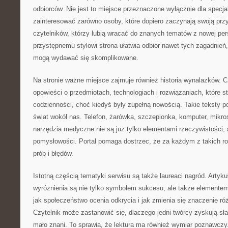
odbiorców. Nie jest to miejsce przeznaczone wyłącznie dla specj
zainteresować zarówno osoby, które dopiero zaczynają swoją przy
czytelników, którzy lubią wracać do znanych tematów z nowej per
przystępnemu stylowi strona ułatwia odbiór nawet tych zagadnień,
mogą wydawać się skomplikowane.
Na stronie ważne miejsce zajmuje również historia wynalazków. 
opowieści o przedmiotach, technologiach i rozwiązaniach, które st
codzienności, choć kiedyś były zupełną nowością. Takie teksty p
świat wokół nas. Telefon, żarówka, szczepionka, komputer, mik
narzędzia medyczne nie są już tylko elementami rzeczywistości, a
pomysłowości. Portal pomaga dostrzec, że za każdym z takich ro
prób i błędów.
Istotną częścią tematyki serwisu są także laureaci nagród. Artyku
wyróżnienia są nie tylko symbolem sukcesu, ale także elementem
jak społeczeństwo ocenia odkrycia i jak zmienia się znaczenie ró
Czytelnik może zastanowić się, dlaczego jedni twórcy zyskują sła
mało znani. To sprawia, że lektura ma również wymiar poznawczy