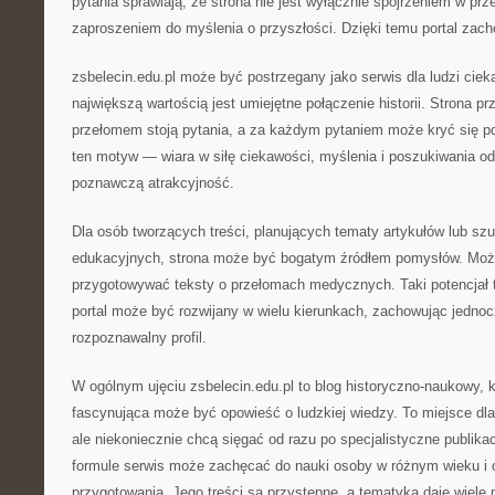
pytania sprawiają, że strona nie jest wyłącznie spojrzeniem w prz
zaproszeniem do myślenia o przyszłości. Dzięki temu portal zac
zsbelecin.edu.pl może być postrzegany jako serwis dla ludzi cie
największą wartością jest umiejętne połączenie historii. Strona 
przełomem stoją pytania, a za każdym pytaniem może kryć się po
ten motyw — wiara w siłę ciekawości, myślenia i poszukiwania od
poznawczą atrakcyjność.
Dla osób tworzących treści, planujących tematy artykułów lub szu
edukacyjnych, strona może być bogatym źródłem pomysłów. Możn
przygotowywać teksty o przełomach medycznych. Taki potencjał 
portal może być rozwijany w wielu kierunkach, zachowując jednoc
rozpoznawalny profil.
W ogólnym ujęciu zsbelecin.edu.pl to blog historyczno-naukowy, k
fascynująca może być opowieść o ludzkiej wiedzy. To miejsce dla 
ale niekoniecznie chcą sięgać od razu po specjalistyczne publikac
formule serwis może zachęcać do nauki osoby w różnym wieku i
przygotowania. Jego treści są przystępne, a tematyka daje wiele