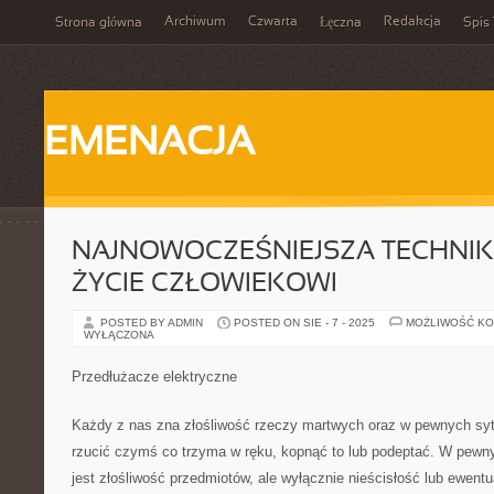
Archiwum
Czwarta
Redakcja
Strona główna
Łęczna
Spis 
EMENACJA
NAJNOWOCZEŚNIEJSZA TECHNI
ŻYCIE CZŁOWIEKOWI
POSTED BY ADMIN
POSTED ON SIE - 7 - 2025
MOŻLIWOŚĆ K
WYŁĄCZONA
Przedłużacze elektryczne
Każdy z nas zna złośliwość rzeczy martwych oraz w pewnych syt
rzucić czymś co trzyma w ręku, kopnąć to lub podeptać. W pewny
jest złośliwość przedmiotów, ale wyłącznie nieścisłość lub ewentua