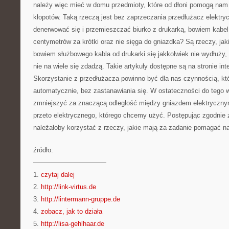
należy więc mieć w domu przedmioty, które od dłoni pomogą nam 
kłopotów. Taką rzeczą jest bez zaprzeczania przedłużacz elektry
denerwować się i przemieszczać biurko z drukarką, bowiem kabel o
centymetrów za krótki oraz nie sięga do gniazdka? Są rzeczy, jak
bowiem służbowego kabla od drukarki się jakkolwiek nie wydłuży,
nie na wiele się zdadzą. Takie artykuły dostępne są na stronie int
Skorzystanie z przedłużacza powinno być dla nas czynnością, któ
automatycznie, bez zastanawiania się. W ostateczności do tego w
zmniejszyć za znaczącą odległość między gniazdem elektryczny
przeto elektrycznego, którego chcemy użyć. Postępując zgodnie 
należałoby korzystać z rzeczy, jakie mają za zadanie pomagać n
źródło:
———————————
1.
czytaj dalej
2.
http://link-virtus.de
3.
http://lintermann-gruppe.de
4.
zobacz, jak to działa
5.
http://lisa-gehlhaar.de