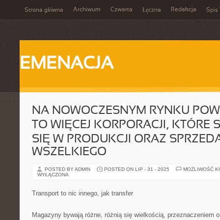
Archiwum
Czwarta
Redakcja
Strona główna
Łęczna
Spis 
EMENACJA
NA NOWOCZESNYM RYNKU POW
TO WIĘCEJ KORPORACJI, KTÓRE 
SIĘ W PRODUKCJI ORAZ SPRZED
WSZELKIEGO
POSTED BY ADMIN
POSTED ON LIP - 31 - 2025
MOŻLIWOŚĆ 
WYŁĄCZONA
Transport to nic innego, jak transfer
Magazyny bywają różne, różnią się wielkością, przeznaczeniem o