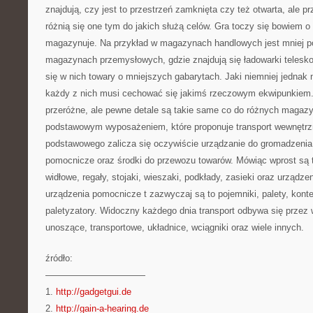
znajdują, czy jest to przestrzeń zamknięta czy też otwarta, ale 
różnią się one tym do jakich służą celów. Gra toczy się bowiem o t
magazynuje. Na przykład w magazynach handlowych jest mniej po
magazynach przemysłowych, gdzie znajdują się ładowarki teles
się w nich towary o mniejszych gabarytach. Jaki niemniej jednak 
każdy z nich musi cechować się jakimś rzeczowym ekwipunkiem
przeróżne, ale pewne detale są takie same co do różnych magazy
podstawowym wyposażeniem, które proponuje transport wewnętr
podstawowego zalicza się oczywiście urządzanie do gromadzenia 
pomocnicze oraz środki do przewozu towarów. Mówiąc wprost są 
widłowe, regały, stojaki, wieszaki, podkłady, zasieki oraz urządz
urządzenia pomocnicze t zazwyczaj są to pojemniki, palety, kont
paletyzatory. Widoczny każdego dnia transport odbywa się przez 
unoszące, transportowe, układnice, wciągniki oraz wiele innych.
źródło:
———————————
1.
http://gadgetgui.de
2.
http://gain-a-hearing.de