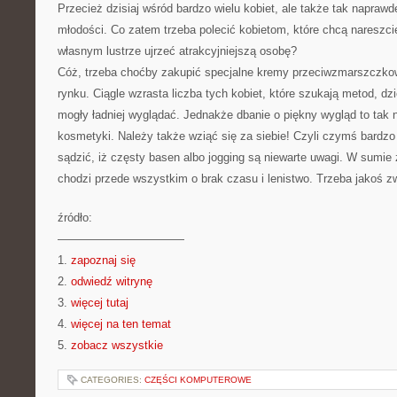
Przecież dzisiaj wśród bardzo wielu kobiet, ale także tak naprawd
młodości. Co zatem trzeba polecić kobietom, które chcą nareszci
własnym lustrze ujrzeć atrakcyjniejszą osobę?
Cóż, trzeba choćby zakupić specjalne kremy przeciwzmarszczko
rynku. Ciągle wzrasta liczba tych kobiet, które szukają metod, dz
mogły ładniej wyglądać. Jednakże dbanie o piękny wygląd to tak 
kosmetyki. Należy także wziąć się za siebie! Czyli czymś bardzo 
sądzić, iż częsty basen albo jogging są niewarte uwagi. W sumie 
chodzi przede wszystkim o brak czasu i lenistwo. Trzeba jakoś z
źródło:
———————————
1.
zapoznaj się
2.
odwiedź witrynę
3.
więcej tutaj
4.
więcej na ten temat
5.
zobacz wszystkie
CATEGORIES:
CZĘŚCI KOMPUTEROWE