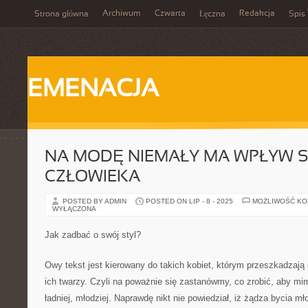
Archiwum
Czwarta
Redakcja
Strona główna
Łęczna
Spis 
EMENACJA
NA MODĘ NIEMAŁY MA WPŁYW S
CZŁOWIEKA
POSTED BY ADMIN
POSTED ON LIP - 8 - 2025
MOŻLIWOŚĆ K
WYŁĄCZONA
Jak zadbać o swój styl?
Owy tekst jest kierowany do takich kobiet, którym przeszkadzaj
ich twarzy. Czyli na poważnie się zastanówmy, co zrobić, aby mi
ładniej, młodziej. Naprawdę nikt nie powiedział, iż żądza bycia m