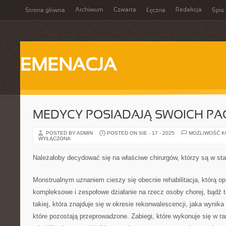
Archiwum
Czwarta
Redakcja
Strona główna
Łęczna
Spis 
EMENACJA
MEDYCY POSIADAJĄ SWOICH PA
POSTED BY ADMIN
POSTED ON SIE - 17 - 2025
MOŻLIWOŚĆ 
WYŁĄCZONA
Należałoby decydować się na właściwe chirurgów, którzy są w sta
Monstrualnym uznaniem cieszy się obecnie rehabilitacja, którą op
kompleksowe i zespołowe działanie na rzecz osoby chorej, bądź t
takiej, która znajduje się w okresie rekonwalescencji, jaka wynika
które pozostają przeprowadzone. Zabiegi, które wykonuje się w ra