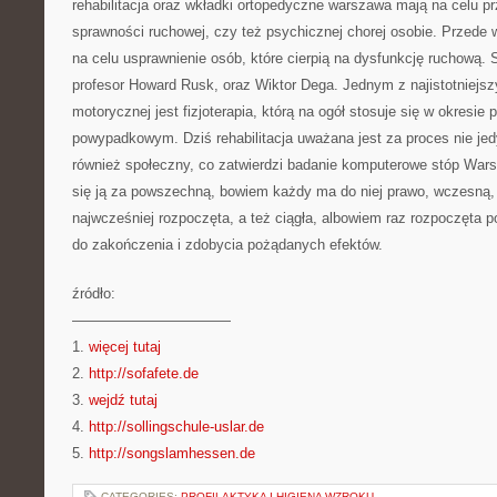
rehabilitacja oraz wkładki ortopedyczne warszawa mają na celu 
sprawności ruchowej, czy też psychicznej chorej osobie. Przede 
na celu usprawnienie osób, które cierpią na dysfunkcję ruchową. 
profesor Howard Rusk, oraz Wiktor Dega. Jednym z najistotniejszyc
motorycznej jest fizjoterapia, którą na ogół stosuje się w okresie
powypadkowym. Dziś rehabilitacja uważana jest za proces nie je
również społeczny, co zatwierdzi badanie komputerowe stóp Wars
się ją za powszechną, bowiem każdy ma do niej prawo, wczesną,
najwcześniej rozpoczęta, a też ciągła, albowiem raz rozpoczęta
do zakończenia i zdobycia pożądanych efektów.
źródło:
———————————
1.
więcej tutaj
2.
http://sofafete.de
3.
wejdź tutaj
4.
http://sollingschule-uslar.de
5.
http://songslamhessen.de
CATEGORIES:
PROFILAKTYKA I HIGIENA WZROKU