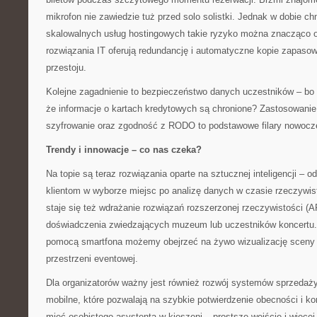
mikrofon nie zawiedzie tuż przed solo solistki. Jednak w dobie ch
skalowalnych usług hostingowych takie ryzyko można znacząco o
rozwiązania IT oferują redundancję i automatyczne kopie zapasow
przestoju.
Kolejne zagadnienie to bezpieczeństwo danych uczestników – bo 
że informacje o kartach kredytowych są chronione? Zastosowanie
szyfrowanie oraz zgodność z RODO to podstawowe filary nowoczes
Trendy i innowacje – co nas czeka?
Na topie są teraz rozwiązania oparte na sztucznej inteligencji –
klientom w wyborze miejsc po analizę danych w czasie rzeczywis
staje się też wdrażanie rozwiązań rozszerzonej rzeczywistości (
doświadczenia zwiedzających muzeum lub uczestników koncertu
pomocą smartfona możemy obejrzeć na żywo wizualizację sceny 
przestrzeni eventowej.
Dla organizatorów ważny jest również rozwój systemów sprzedaży 
mobilne, które pozwalają na szybkie potwierdzenie obecności i kon
mieć osobistego asystenta w kieszeni – prostsze wejście i więcej