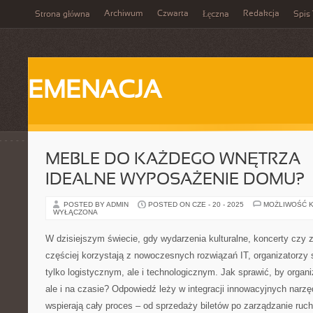
Archiwum
Czwarta
Redakcja
Strona główna
Łęczna
Spis 
EMENACJA
MEBLE DO KAŻDEGO WNĘTRZA –
IDEALNE WYPOSAŻENIE DOMU?
POSTED BY ADMIN
POSTED ON CZE - 20 - 2025
MOŻLIWOŚĆ 
WYŁĄCZONA
W dzisiejszym świecie, gdy wydarzenia kulturalne, koncerty czy
częściej korzystają z nowoczesnych rozwiązań IT, organizatorzy
tylko logistycznym, ale i technologicznym. Jak sprawić, by organi
ale i na czasie? Odpowiedź leży w integracji innowacyjnych narzę
wspierają cały proces – od sprzedaży biletów po zarządzanie ru