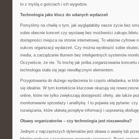
to z myślą o gościach i ich wygodzie.
Technologia jako klucz do udanych wydarzeń
Pomyślmy na chwilę o tym, jak wyglądałoby nasze życie bez sma
sobie obecnie koncert czy wystawę bez możliwości zakupu biletu
dostępności miejsca na stronie internetowej. To właśnie cyfrowe r
sukces organizacji wydarzeń. Czy można wyobrazić sobie skutec
media, a zarządzanie tłumem bez inteligentnych systemów monitor
Oczywiście, że nie. To trochę jak próba zorganizowania koncertu
technologia stała się jego nieodłącznym elementem.
Przygotowania do dużego wydarzenia to często układanka, w któr
się idealnie. W tym kontekście kluczowe okazują się nowoczesn
online, które nie tylko zwiększają dostępność oferty, ale także p
monitorowanie sprzedaży i analitykę. I tu pojawia się pytanie: cz
rozwiązania, które ułatwią przepływ informacji i usprawnią obsługę
Obawy organizatorów – czy technologia jest niezawodna?
Jednym z najczęstszych dylematów jest obawa o awarię lub prze
biletów podczas szczytowego momentu rezerwacji. Brzmi znajomo