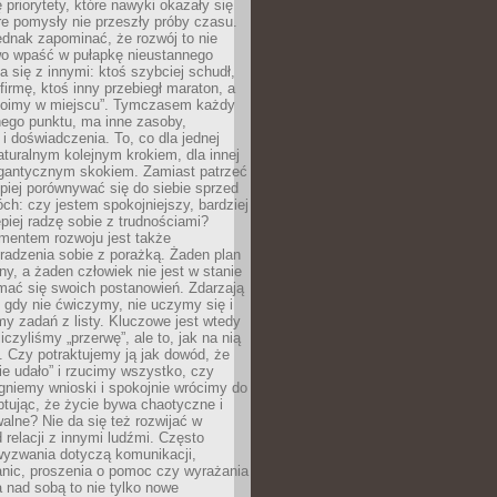
 priorytety, które nawyki okazały się
óre pomysły nie przeszły próby czasu.
dnak zapominać, że rozwój to nie
wo wpaść w pułapkę nieustannego
 się z innymi: ktoś szybciej schudł,
 firmę, ktoś inny przebiegł maraton, a
toimy w miejscu”. Tymczasem każdy
nnego punktu, ma inne zasoby,
 i doświadczenia. To, co dla jednej
aturalnym kolejnym krokiem, dla innej
gantycznym skokiem. Zamiast patrzeć
epiej porównywać się do siebie sprzed
ch: czy jestem spokojniejszy, bardziej
piej radzę sobie z trudnościami?
entem rozwoju jest także
radzenia sobie z porażką. Żaden plan
lny, a żaden człowiek nie jest w stanie
mać się swoich postanowień. Zdarzają
, gdy nie ćwiczymy, nie uczymy się i
emy zadań z listy. Kluczowe jest wtedy
liczyliśmy „przerwę”, ale to, jak na nią
 Czy potraktujemy ją jak dowód, że
ie udało” i rzucimy wszystko, czy
gniemy wnioski i spokojnie wrócimy do
ptując, że życie bywa chaotyczne i
alne? Nie da się też rozwijać w
 relacji z innymi ludźmi. Często
wyzwania dotyczą komunikacji,
anic, proszenia o pomoc czy wyrażania
a nad sobą to nie tylko nowe