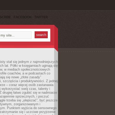
SCRIBE
FACEBOOK
TWITTER
sty stał się jednym z najmodniejszych
ch lat. Półki w księgarniach uginają się
ów, w mediach społecznościowych
ofile coachów, a w podcastach co
iają się nowe „złote zasady”
, szczęścia i produktywności. Z jednej
brze – coraz więcej osób zastanawia
ej wykorzystać swój czas, talenty i
Z drugiej łatwo zgubić się w nadmiarze
wzajemnie sprzecznych, i poczuć
iągle trzeba się „ulepszać”, być jeszcze
ektywnym, zorganizowanym i
ym. Punktem wyjścia do sensownego
 zatrzymanie się i uczciwe przyjrzenie