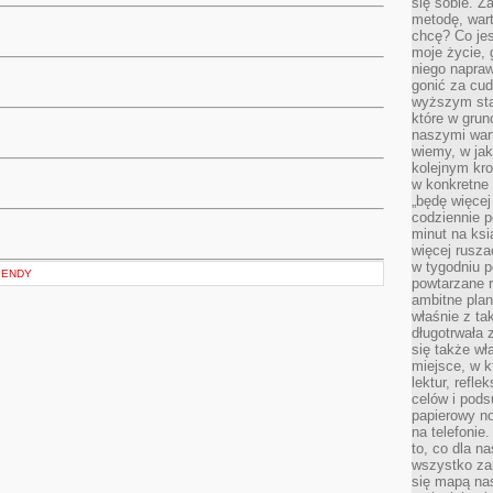
się sobie. Z
metodę, war
chcę? Co je
moje życie, 
niego napraw
gonić za cud
wyższym sta
które w grun
naszymi wart
wiemy, w ja
kolejnym kr
w konkretne 
„będę więcej
codziennie p
minut na ksi
więcej rusza
w tygodniu p
GENDY
powtarzane r
ambitne plan
właśnie z ta
długotrwała 
się także w
miejsce, w k
lektur, refl
celów i pod
papierowy no
na telefonie
to, co dla n
wszystko za
się mapą nas