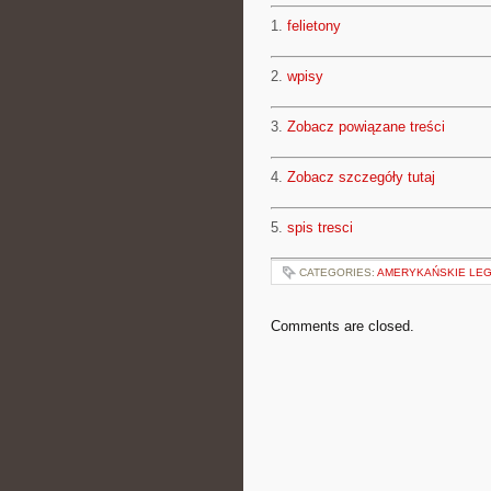
1.
felietony
2.
wpisy
3.
Zobacz powiązane treści
4.
Zobacz szczegóły tutaj
5.
spis tresci
CATEGORIES:
AMERYKAŃSKIE LE
Comments are closed.