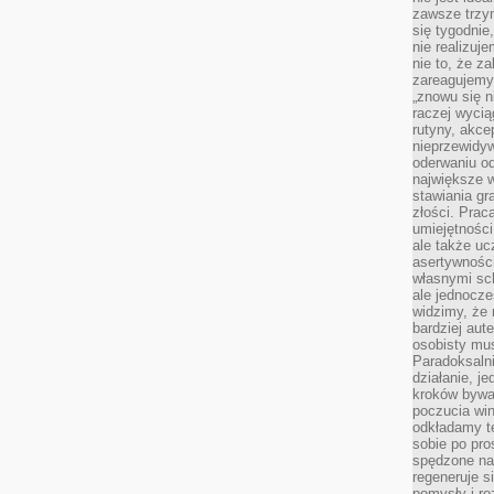
zawsze trzy
się tygodnie
nie realizuj
nie to, że za
zareagujemy.
„znowu się n
raczej wycią
rutyny, akce
nieprzewidyw
oderwaniu od
największe 
stawiania gr
złości. Prac
umiejętnośc
ale także ucz
asertywności
własnymi sc
ale jednocze
widzimy, że 
bardziej aut
osobisty mu
Paradoksalni
działanie, j
kroków bywa 
poczucia win
odkładamy t
sobie po pro
spędzone na
regeneruje s
pomysły i ro