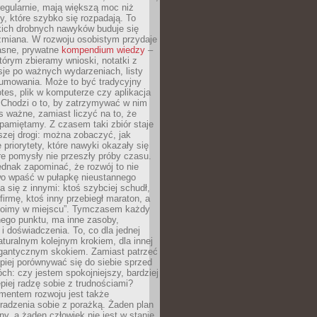
egularnie, mają większą moc niż
y, które szybko się rozpadają. To
kich drobnych nawyków buduje się
zmiana. W rozwoju osobistym przydaje
łasne, prywatne
kompendium wiedzy
–
tórym zbieramy wnioski, notatki z
eksje po ważnych wydarzeniach, listy
sumowania. Może to być tradycyjny
tes, plik w komputerze czy aplikacja
. Chodzi o to, by zatrzymywać w nim
as ważne, zamiast liczyć na to, że
pamiętamy. Z czasem taki zbiór staje
zej drogi: można zobaczyć, jak
 priorytety, które nawyki okazały się
óre pomysły nie przeszły próby czasu.
dnak zapominać, że rozwój to nie
wo wpaść w pułapkę nieustannego
 się z innymi: ktoś szybciej schudł,
 firmę, ktoś inny przebiegł maraton, a
toimy w miejscu”. Tymczasem każdy
nnego punktu, ma inne zasoby,
 i doświadczenia. To, co dla jednej
aturalnym kolejnym krokiem, dla innej
gantycznym skokiem. Zamiast patrzeć
epiej porównywać się do siebie sprzed
ch: czy jestem spokojniejszy, bardziej
piej radzę sobie z trudnościami?
entem rozwoju jest także
radzenia sobie z porażką. Żaden plan
lny, a żaden człowiek nie jest w stanie