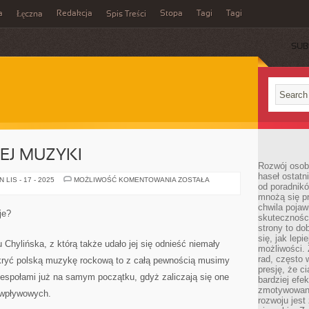
a
Redakcja
Stopa
Tagi
Tagi
Łęczna
Spis Treści
SUB
EJ MUZYKI
Rozwój osobi
haseł ostatni
LEGENDY
LIS - 17 - 2025
MOŻLIWOŚĆ KOMENTOWANIA
ZOSTAŁA
od poradnik
POLSKIEJ
MUZYKI
mnożą się pr
chwila pojaw
je?
skuteczności
strony to do
się, jak lepi
Chylińska, z którą także udało jej się odnieść niemały
możliwości. 
rad, często 
dkryć polską muzykę rockową to z całą pewnością musimy
presję, że c
zespołami już na samym początku, gdyż zaliczają się one
bardziej ef
zmotywowan
 wpływowych.
rozwoju jest