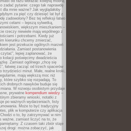
amiast od razu wdrażać kolejną modną
to zadać pytanie: czego tak naprawdę
st dla mnie ważne? Jak wyglądałoby
gdybym za pięć czy dziesięć lat był z
dę zadowolony? Bez tej refleksji łatwo
zymi celami – lepszą sylwetką,
nowiskiem, większym mieszkaniem –
cie rzeczy niewiele mają wspólnego z
ościami i potrzebami. Kiedy już
kim kierunku chcemy zmierzać,
okiem jest przekucie ogólnych marzeń
działania. Zamiast postanowienia
 czytać”, lepiej zaplanować, że
o kolacji poświęcimy dwadzieścia
ążkę. Zamiast ogólnego „chcę się
ć”, łatwiej zacząć od trzech spacerów
o trzydzieści minut. Małe, realne kroki,
egularnie, mają większą moc niż
y, które szybko się rozpadają. To
kich drobnych nawyków buduje się
zmiana. W rozwoju osobistym przydaje
łasne, prywatne
kompendium wiedzy
–
tórym zbieramy wnioski, notatki z
eksje po ważnych wydarzeniach, listy
sumowania. Może to być tradycyjny
tes, plik w komputerze czy aplikacja
. Chodzi o to, by zatrzymywać w nim
as ważne, zamiast liczyć na to, że
pamiętamy. Z czasem taki zbiór staje
zej drogi: można zobaczyć, jak