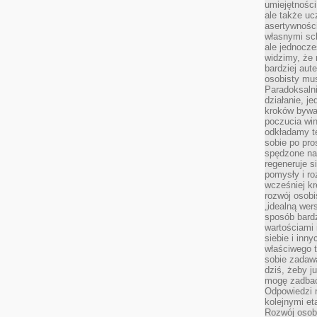
umiejętnośc
ale także ucz
asertywności
własnymi sc
ale jednocze
widzimy, że 
bardziej aut
osobisty mu
Paradoksalni
działanie, j
kroków bywa 
poczucia win
odkładamy t
sobie po pro
spędzone na
regeneruje s
pomysły i ro
wcześniej kr
rozwój osobi
„idealną wer
sposób bard
wartościami 
siebie i inn
właściwego t
sobie zadaw
dziś, żeby j
mogę zadbać 
Odpowiedzi n
kolejnymi et
Rozwój osobi