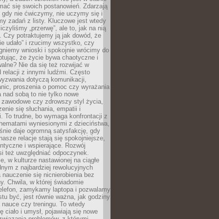
mać się swoich postanowień. Zdarzają
, gdy nie ćwiczymy, nie uczymy się i
emy zadań z listy. Kluczowe jest wtedy
liczyliśmy „przerwę”, ale to, jak na nią
 Czy potraktujemy ją jak dowód, że
ie udało” i rzucimy wszystko, czy
gniemy wnioski i spokojnie wrócimy do
ptując, że życie bywa chaotyczne i
alne? Nie da się też rozwijać w
 relacji z innymi ludźmi. Często
wyzwania dotyczą komunikacji,
anic, proszenia o pomoc czy wyrażania
a nad sobą to nie tylko nowe
i zawodowe czy zdrowszy styl życia,
enie się słuchania, empatii i
. To trudne, bo wymaga konfrontacji z
hematami wyniesionymi z dzieciństwa,
śnie daje ogromną satysfakcję, gdy
nasze relacje stają się spokojniejsze,
entyczne i wspierające. Rozwój
si też uwzględniać odpoczynek.
e, w kulturze nastawionej na ciągłe
ednym z najbardziej rewolucyjnych
nauczenie się nicnierobienia bez
y. Chwila, w której świadomie
elefon, zamykamy laptopa i pozwalamy
stu być, jest równie ważna, jak godziny
 nauce czy treningu. To wtedy
ię ciało i umysł, pojawiają się nowe
związania problemów, z którymi