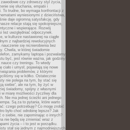
i zawodowe czy zdrowszy styl życia,
enie się słuchania, empatii i
. To trudne, bo wymaga konfrontacji z
hematami wyniesionymi z dzieciństwa,
śnie daje ogromną satysfakcję, gdy
nasze relacje stają się spokojniejsze,
entyczne i wspierające. Rozwój
si też uwzględniać odpoczynek.
e, w kulturze nastawionej na ciągłe
ednym z najbardziej rewolucyjnych
nauczenie się nicnierobienia bez
y. Chwila, w której świadomie
elefon, zamykamy laptopa i pozwalamy
stu być, jest równie ważna, jak godziny
 nauce czy treningu. To wtedy
ię ciało i umysł, pojawiają się nowe
związania problemów, z którymi
ęciliśmy się w kółko. Ostatecznie
sty nie polega na tym, by stać się
sją siebie”, ale na tym, by żyć w
ziej świadomy, spójny z własnymi
i w miarę możliwości życzliwy dla
ych. Nie ma jednej ścieżki ani jednego
empa. Są za to pytania, które warto
ać: czego potrzebuję? Co mogę zrobić
utro było choć odrobinę lepsze? Jak
o siebie, nie zapominając o innych?
a nie będą się zmieniać wraz z
apami życia – i to jest w porządku.
sty stał się jednym z najmodniejszych