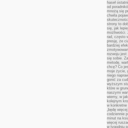
haseł ostatni
od poradnik
mnożą się pr
chwila pojaw
skuteczności
strony to do
się, jak lepi
możliwości. 
rad, często 
presję, że c
bardziej ef
zmotywowan
rozwoju jest
się sobie. Z
metodę, war
chcę? Co je
moje życie, 
niego napraw
gonić za cud
wyższym sta
które w grun
naszymi wart
wiemy, w ja
kolejnym kr
w konkretne 
„będę więcej
codziennie p
minut na ksi
więcej rusza
w tygodniu p