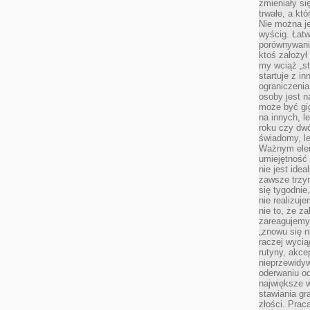
zmieniały się
trwałe, a kt
Nie można je
wyścig. Łat
porównywania
ktoś założył
my wciąż „s
startuje z i
ograniczenia
osoby jest n
może być gi
na innych, l
roku czy dwó
świadomy, le
Ważnym elem
umiejętność 
nie jest idea
zawsze trzy
się tygodnie
nie realizuj
nie to, że za
zareagujemy.
„znowu się n
raczej wycią
rutyny, akce
nieprzewidyw
oderwaniu od
największe 
stawiania gr
złości. Prac