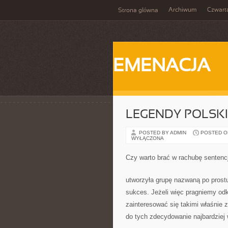
Archiwum
Czwart
Strona główna
EMENACJA
LEGENDY POLSKI
POSTED BY ADMIN
POSTED ON 
WYŁĄCZONA
Czy warto brać w rachubę sentenc
utworzyła grupę nazwaną po prostu 
sukces. Jeżeli więc pragniemy o
zainteresować się takimi właśnie 
do tych zdecydowanie najbardziej