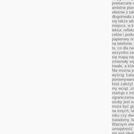
powtarzane r
ambitne plan
właśnie z ta
długotrwała 
się także w
miejsce, w k
lektur, refl
celów i pod
papierowy no
na telefonie
to, co dla n
wszystko za
się mapą nas
zmieniały się
trwałe, a kt
Nie można je
wyścig. Łat
porównywania
ktoś założył
my wciąż „s
startuje z i
ograniczenia
osoby jest n
może być gi
na innych, l
roku czy dwó
świadomy, le
Ważnym elem
umiejętność 
nie jest idea