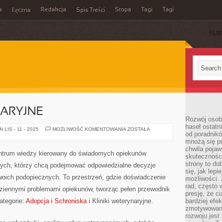
a
Redakcja
Stopa
Tagi
Tagi
Łęczna
Spis Treści
SUB
NARYJNE
Rozwój osobi
haseł ostatni
KLINIKI
LIS - 11 - 2025
MOŻLIWOŚĆ KOMENTOWANIA
ZOSTAŁA
od poradnik
WETERYNARYJNE
mnożą się pr
chwila pojaw
entrum wiedzy kierowany do świadomych opiekunów
skuteczności
strony to do
ych, którzy chcą podejmować odpowiedzialne decyzje
się, jak lepi
oich podopiecznych. To przestrzeń, gdzie doświadczenie
możliwości. 
rad, często 
odziennymi problemami opiekunów, tworząc pełen przewodnik
presję, że c
ategorie:
Adopcja i Schroniska
i Kliniki weterynaryjne.
bardziej ef
zmotywowan
rozwoju jest