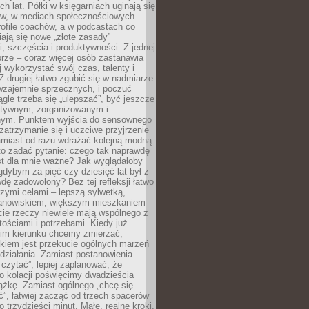
ch lat. Półki w księgarniach uginają się
ów, w mediach społecznościowych
ofile coachów, a w podcastach co
iają się nowe „złote zasady”
, szczęścia i produktywności. Z jednej
brze – coraz więcej osób zastanawia
ej wykorzystać swój czas, talenty i
Z drugiej łatwo zgubić się w nadmiarze
wzajemnie sprzecznych, i poczuć
iągle trzeba się „ulepszać”, być jeszcze
ektywnym, zorganizowanym i
ym. Punktem wyjścia do sensownego
 zatrzymanie się i uczciwe przyjrzenie
amiast od razu wdrażać kolejną modną
to zadać pytanie: czego tak naprawdę
st dla mnie ważne? Jak wyglądałoby
gdybym za pięć czy dziesięć lat był z
dę zadowolony? Bez tej refleksji łatwo
zymi celami – lepszą sylwetką,
nowiskiem, większym mieszkaniem –
cie rzeczy niewiele mają wspólnego z
ościami i potrzebami. Kiedy już
kim kierunku chcemy zmierzać,
okiem jest przekucie ogólnych marzeń
działania. Zamiast postanowienia
 czytać”, lepiej zaplanować, że
o kolacji poświęcimy dwadzieścia
ążkę. Zamiast ogólnego „chcę się
ć”, łatwiej zacząć od trzech spacerów
o trzydzieści minut. Małe, realne kroki,