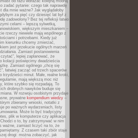
amiast od razu wdrażać kolejną modną
to zadać pytanie: czego tak naprawdę
st dla mnie ważne? Jak wyglądałoby
gdybym za pięć czy dziesięć lat był z
dę zadowolony? Bez tej refleksji łatwo
zymi celami – lepszą sylwetką,
nowiskiem, większym mieszkaniem –
cie rzeczy niewiele mają wspólnego z
ościami i potrzebami. Kiedy już
kim kierunku chcemy zmierzać,
okiem jest przekucie ogólnych marzeń
działania. Zamiast postanowienia
 czytać”, lepiej zaplanować, że
o kolacji poświęcimy dwadzieścia
ążkę. Zamiast ogólnego „chcę się
ć”, łatwiej zacząć od trzech spacerów
o trzydzieści minut. Małe, realne kroki,
egularnie, mają większą moc niż
y, które szybko się rozpadają. To
kich drobnych nawyków buduje się
zmiana. W rozwoju osobistym przydaje
łasne, prywatne
kompendium wiedzy
–
tórym zbieramy wnioski, notatki z
eksje po ważnych wydarzeniach, listy
sumowania. Może to być tradycyjny
tes, plik w komputerze czy aplikacja
. Chodzi o to, by zatrzymywać w nim
as ważne, zamiast liczyć na to, że
pamiętamy. Z czasem taki zbiór staje
zej drogi: można zobaczyć, jak