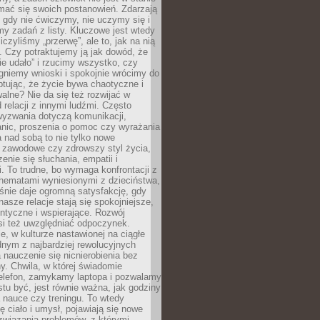
mać się swoich postanowień. Zdarzają
, gdy nie ćwiczymy, nie uczymy się i
emy zadań z listy. Kluczowe jest wtedy
liczyliśmy „przerwę”, ale to, jak na nią
 Czy potraktujemy ją jak dowód, że
ie udało” i rzucimy wszystko, czy
gniemy wnioski i spokojnie wrócimy do
ptując, że życie bywa chaotyczne i
alne? Nie da się też rozwijać w
 relacji z innymi ludźmi. Często
wyzwania dotyczą komunikacji,
anic, proszenia o pomoc czy wyrażania
a nad sobą to nie tylko nowe
i zawodowe czy zdrowszy styl życia,
enie się słuchania, empatii i
. To trudne, bo wymaga konfrontacji z
hematami wyniesionymi z dzieciństwa,
śnie daje ogromną satysfakcję, gdy
nasze relacje stają się spokojniejsze,
entyczne i wspierające. Rozwój
si też uwzględniać odpoczynek.
e, w kulturze nastawionej na ciągłe
ednym z najbardziej rewolucyjnych
nauczenie się nicnierobienia bez
y. Chwila, w której świadomie
elefon, zamykamy laptopa i pozwalamy
stu być, jest równie ważna, jak godziny
 nauce czy treningu. To wtedy
ię ciało i umysł, pojawiają się nowe
związania problemów, z którymi