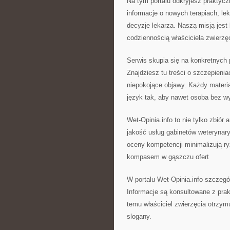
Na tym portalu odkryjesz praktycz
informacje o nowych terapiach, lek
decyzje lekarza. Naszą misją jes
codziennością właściciela zwierzę
Serwis skupia się na konkretnych 
Znajdziesz tu treści o szczepieni
niepokojące objawy. Każdy materia
język tak, aby nawet osoba bez 
Wet-Opinia.info to nie tylko zbiór 
jakość usług gabinetów weterynary
oceny kompetencji minimalizują ryz
kompasem w gąszczu ofert
W portalu Wet-Opinia.info szczegó
Informacje są konsultowane z prak
temu właściciel zwierzęcia otrzymu
slogany.