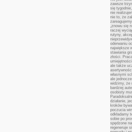
zawsze trzy
się tygodnie
nie realizuj
nie to, że za
zareagujemy.
„znowu się n
raczej wycią
rutyny, akce
nieprzewidyw
oderwaniu od
największe 
stawiania gr
złości. Prac
umiejętnośc
ale także ucz
asertywności
własnymi sc
ale jednocze
widzimy, że 
bardziej aut
osobisty mu
Paradoksalni
działanie, j
kroków bywa 
poczucia win
odkładamy t
sobie po pro
spędzone na
regeneruje s
pomysły i ro