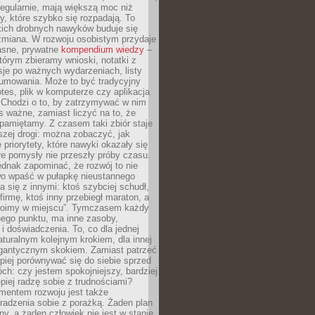
egularnie, mają większą moc niż
y, które szybko się rozpadają. To
kich drobnych nawyków buduje się
zmiana. W rozwoju osobistym przydaje
łasne, prywatne
kompendium wiedzy
–
tórym zbieramy wnioski, notatki z
eksje po ważnych wydarzeniach, listy
sumowania. Może to być tradycyjny
tes, plik w komputerze czy aplikacja
. Chodzi o to, by zatrzymywać w nim
as ważne, zamiast liczyć na to, że
pamiętamy. Z czasem taki zbiór staje
zej drogi: można zobaczyć, jak
 priorytety, które nawyki okazały się
óre pomysły nie przeszły próby czasu.
dnak zapominać, że rozwój to nie
wo wpaść w pułapkę nieustannego
 się z innymi: ktoś szybciej schudł,
 firmę, ktoś inny przebiegł maraton, a
toimy w miejscu”. Tymczasem każdy
nnego punktu, ma inne zasoby,
 i doświadczenia. To, co dla jednej
aturalnym kolejnym krokiem, dla innej
gantycznym skokiem. Zamiast patrzeć
epiej porównywać się do siebie sprzed
ch: czy jestem spokojniejszy, bardziej
piej radzę sobie z trudnościami?
entem rozwoju jest także
radzenia sobie z porażką. Żaden plan
lny, a żaden człowiek nie jest w stanie