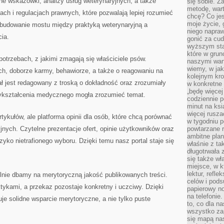
ne wskazówki, analizy usług weterynaryjnych, a także
się sobie. Z
metodę, war
ach i regulacjach prawnych, które pozwalają lepiej rozumieć
chcę? Co je
moje życie, 
t budowanie mostu między praktyką weterynaryjną a
niego napraw
cia.
gonić za cud
wyższym sta
które w grun
potrzebach, z jakimi zmagają się właściciele psów.
naszymi wart
wiemy, w ja
ach, doborze karmy, behawiorze, a także o reagowaniu na
kolejnym kr
ł jest redagowany z troską o dokładność oraz zrozumiały
w konkretne 
„będę więcej
wykształcenia medycznego mogła zrozumieć temat.
codziennie p
minut na ksi
więcej rusza
artykułów, ale platforma opinii dla osób, które chcą porównać
w tygodniu p
jnych. Czytelne prezentacje ofert, opinie użytkowników oraz
powtarzane r
ambitne plan
yko nietrafionego wyboru. Dzięki temu nasz portal staje się
właśnie z ta
długotrwała 
się także w
miejsce, w k
lektur, refl
lnie dbamy na merytoryczną jakość publikowanych treści.
celów i pod
tykami, a przekaz pozostaje konkretny i uczciwy. Dzięki
papierowy no
na telefonie
je solidne wsparcie merytoryczne, a nie tylko puste
to, co dla n
wszystko za
się mapą nas