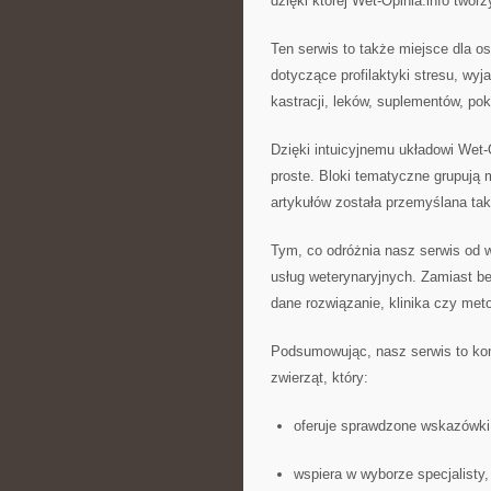
dzięki której Wet-Opinia.info twor
Ten serwis to także miejsce dla os
dotyczące profilaktyki stresu, wy
kastracji, leków, suplementów, po
Dzięki intuicyjnemu układowi Wet-O
proste. Bloki tematyczne grupują m
artykułów została przemyślana tak,
Tym, co odróżnia nasz serwis od wi
usług weterynaryjnych. Zamiast be
dane rozwiązanie, klinika czy met
Podsumowując, nasz serwis to ko
zwierząt, który:
oferuje sprawdzone wskazówki
wspiera w wyborze specjalisty,