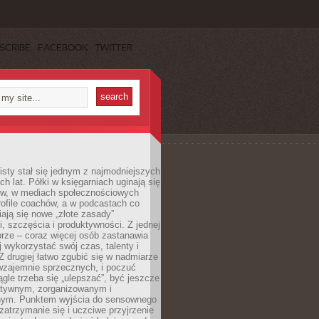
SCRIBE
FACEBOOK
TWITTER
sty stał się jednym z najmodniejszych
ch lat. Półki w księgarniach uginają się
ów, w mediach społecznościowych
ofile coachów, a w podcastach co
iają się nowe „złote zasady”
, szczęścia i produktywności. Z jednej
brze – coraz więcej osób zastanawia
ej wykorzystać swój czas, talenty i
Z drugiej łatwo zgubić się w nadmiarze
wzajemnie sprzecznych, i poczuć
iągle trzeba się „ulepszać”, być jeszcze
ektywnym, zorganizowanym i
ym. Punktem wyjścia do sensownego
 zatrzymanie się i uczciwe przyjrzenie