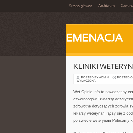
Archiwum
Czwart
Strona główna
EMENACJA
KLINIKI WETERY
POSTED BY ADMIN
POSTED ON 
WYŁĄCZONA
Wet-Opinia.info to nowoczesny c
czworonogów i zwierząt egzotyczn
zdrowotne dotyczących zdrowia sw
lekarzy weterynarii łączy się z c
po świecie weterynarii Polecamy k