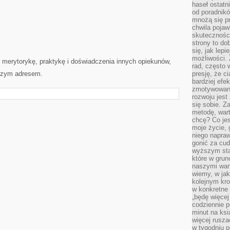
haseł ostatni
od poradnik
mnożą się pr
chwila pojaw
skuteczności
strony to do
się, jak lepi
możliwości. 
y merytorykę, praktykę i doświadczenia innych opiekunów,
rad, często 
wszym adresem.
presję, że c
bardziej ef
zmotywowan
rozwoju jest
się sobie. Z
metodę, war
chcę? Co je
moje życie, 
niego napraw
gonić za cud
wyższym sta
które w grun
naszymi wart
wiemy, w ja
kolejnym kr
w konkretne 
„będę więcej
codziennie p
minut na ksi
więcej rusza
w tygodniu p