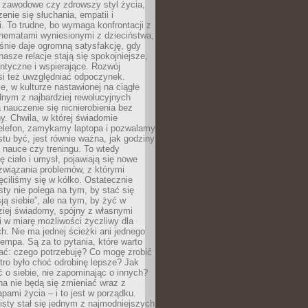
i zawodowe czy zdrowszy styl życia,
enie się słuchania, empatii i
. To trudne, bo wymaga konfrontacji z
hematami wyniesionymi z dzieciństwa,
śnie daje ogromną satysfakcję, gdy
nasze relacje stają się spokojniejsze,
entyczne i wspierające. Rozwój
si też uwzględniać odpoczynek.
e, w kulturze nastawionej na ciągłe
ednym z najbardziej rewolucyjnych
nauczenie się nicnierobienia bez
y. Chwila, w której świadomie
elefon, zamykamy laptopa i pozwalamy
stu być, jest równie ważna, jak godziny
 nauce czy treningu. To wtedy
ię ciało i umysł, pojawiają się nowe
związania problemów, z którymi
ęciliśmy się w kółko. Ostatecznie
sty nie polega na tym, by stać się
sją siebie”, ale na tym, by żyć w
ziej świadomy, spójny z własnymi
i w miarę możliwości życzliwy dla
ych. Nie ma jednej ścieżki ani jednego
empa. Są za to pytania, które warto
ać: czego potrzebuję? Co mogę zrobić
utro było choć odrobinę lepsze? Jak
o siebie, nie zapominając o innych?
a nie będą się zmieniać wraz z
apami życia – i to jest w porządku.
sty stał się jednym z najmodniejszych