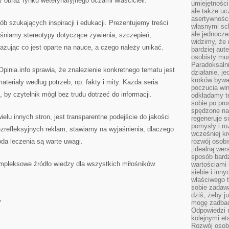
zy obraz rynku weterynaryjnego oczami właścicieli.
umiejętnośc
ale także ucz
asertywności
ób szukających inspiracji i edukacji. Prezentujemy treści
własnymi sc
ale jednocze
jaśniamy stereotypy dotyczące żywienia, szczepień,
widzimy, że 
kazując co jest oparte na nauce, a czego należy unikać.
bardziej aut
osobisty mu
Paradoksalni
pinia.info sprawia, że znalezienie konkretnego tematu jest
działanie, j
kroków bywa 
ateriały według potrzeb, np. fakty i mity. Każda seria
poczucia win
 by czytelnik mógł bez trudu dotrzeć do informacji.
odkładamy t
sobie po pro
spędzone na
elu innych stron, jest transparentne podejście do jakości
regeneruje s
pomysły i ro
zrefleksyjnych reklam, stawiamy na wyjaśnienia, dlaczego
wcześniej kr
oda leczenia są warte uwagi.
rozwój osobi
„idealną wer
sposób bard
mpleksowe źródło wiedzy dla wszystkich miłośników
wartościami 
siebie i inn
właściwego t
sobie zadaw
dziś, żeby j
,
mogę zadbać 
Odpowiedzi n
kolejnymi et
Rozwój osobi