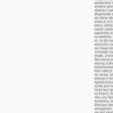
powtarzane r
ambitne plan
właśnie z ta
długotrwała 
się także w
miejsce, w k
lektur, refl
celów i pod
papierowy no
na telefonie
to, co dla n
wszystko za
się mapą nas
zmieniały się
trwałe, a kt
Nie można je
wyścig. Łat
porównywania
ktoś założył
my wciąż „s
startuje z i
ograniczenia
osoby jest n
może być gi
na innych, l
roku czy dwó
świadomy, le
Ważnym elem
umiejętność 
nie jest idea