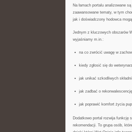
Na łamach portalu analizowane są 
zaawansowane tematy, w tym chor
jak i doświadczony hodowca mogą
Jednym z kluczowych obszarów Wet
wyjaśniamy m.in.:
na co zwrócić uwagę w zachowa
kiedy zgłosić się do weterynar
jak unikać szkodliwych składni
jak zadbać o rekonwalescencję
jak poprawić komfort życia pupi
Dodatkowo portal rozwija funkcję s
rekomendacji. To grupa osób, któr