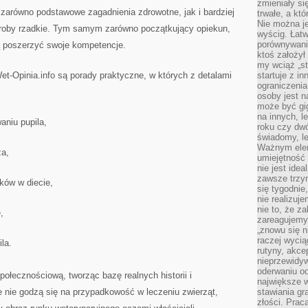
zmieniały się
zarówno podstawowe zagadnienia zdrowotne, jak i bardziej
trwałe, a kt
Nie można je
oby rzadkie. Tym samym zarówno początkujący opiekun,
wyścig. Łat
porównywania
 poszerzyć swoje kompetencje.
ktoś założył
my wciąż „s
-Opinia.info są porady praktyczne, w których z detalami
startuje z i
ograniczenia
osoby jest n
może być gi
na innych, l
niu pupila,
roku czy dwó
świadomy, le
Ważnym elem
za,
umiejętność 
nie jest idea
zawsze trzy
ków w diecie,
się tygodnie
nie realizuj
nie to, że za
,
zareagujemy.
„znowu się n
raczej wycią
la.
rutyny, akce
nieprzewidyw
oderwaniu od
połecznościową, tworząc bazę realnych historii i
największe 
e nie godzą się na przypadkowość w leczeniu zwierząt,
stawiania gr
złości. Prac