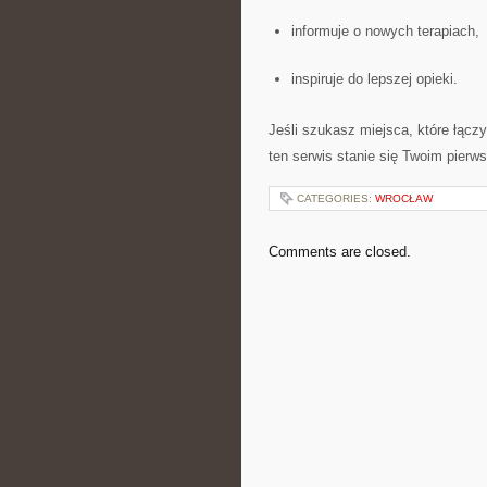
informuje o nowych terapiach,
inspiruje do lepszej opieki.
Jeśli szukasz miejsca, które łącz
ten serwis stanie się Twoim pier
CATEGORIES:
WROCŁAW
Comments are closed.