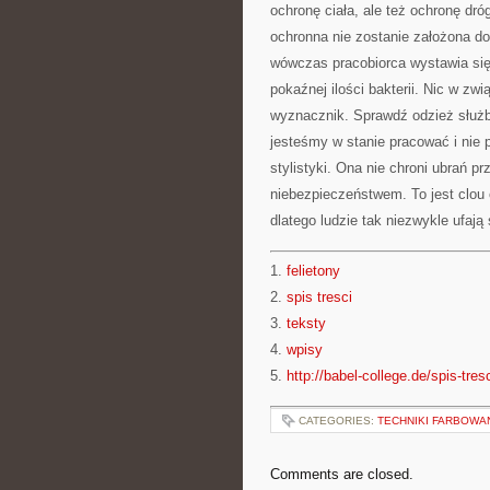
ochronę ciała, ale też ochronę dr
ochronna nie zostanie założona do
wówczas pracobiorca wystawia się
pokaźnej ilości bakterii. Nic w zw
wyznacznik. Sprawdź odzież służb
jesteśmy w stanie pracować i nie p
stylistyki. Ona nie chroni ubrań p
niebezpieczeństwem. To jest clou 
dlatego ludzie tak niezwykle ufaj
1.
felietony
2.
spis tresci
3.
teksty
4.
wpisy
5.
http://babel-college.de/spis-tres
CATEGORIES:
TECHNIKI FARBOWAN
Comments are closed.