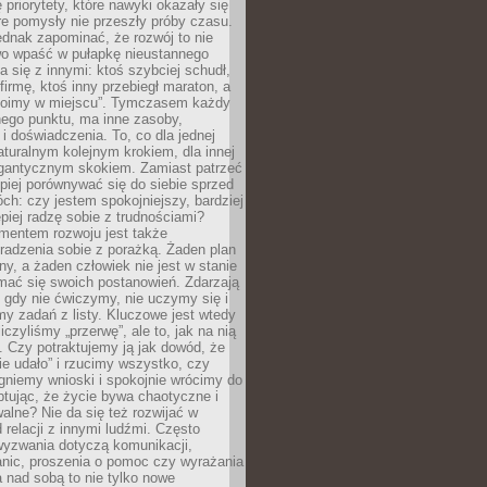
 priorytety, które nawyki okazały się
óre pomysły nie przeszły próby czasu.
dnak zapominać, że rozwój to nie
wo wpaść w pułapkę nieustannego
 się z innymi: ktoś szybciej schudł,
 firmę, ktoś inny przebiegł maraton, a
toimy w miejscu”. Tymczasem każdy
nnego punktu, ma inne zasoby,
 i doświadczenia. To, co dla jednej
aturalnym kolejnym krokiem, dla innej
gantycznym skokiem. Zamiast patrzeć
epiej porównywać się do siebie sprzed
ch: czy jestem spokojniejszy, bardziej
piej radzę sobie z trudnościami?
entem rozwoju jest także
radzenia sobie z porażką. Żaden plan
lny, a żaden człowiek nie jest w stanie
mać się swoich postanowień. Zdarzają
, gdy nie ćwiczymy, nie uczymy się i
emy zadań z listy. Kluczowe jest wtedy
liczyliśmy „przerwę”, ale to, jak na nią
 Czy potraktujemy ją jak dowód, że
ie udało” i rzucimy wszystko, czy
gniemy wnioski i spokojnie wrócimy do
ptując, że życie bywa chaotyczne i
alne? Nie da się też rozwijać w
 relacji z innymi ludźmi. Często
wyzwania dotyczą komunikacji,
anic, proszenia o pomoc czy wyrażania
a nad sobą to nie tylko nowe