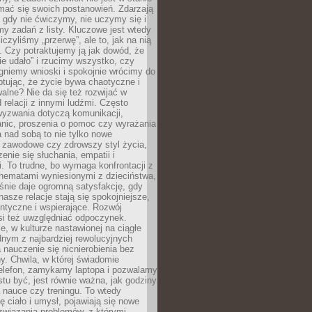
mać się swoich postanowień. Zdarzają
, gdy nie ćwiczymy, nie uczymy się i
emy zadań z listy. Kluczowe jest wtedy
liczyliśmy „przerwę”, ale to, jak na nią
 Czy potraktujemy ją jak dowód, że
ie udało” i rzucimy wszystko, czy
gniemy wnioski i spokojnie wrócimy do
ptując, że życie bywa chaotyczne i
alne? Nie da się też rozwijać w
 relacji z innymi ludźmi. Często
wyzwania dotyczą komunikacji,
anic, proszenia o pomoc czy wyrażania
a nad sobą to nie tylko nowe
i zawodowe czy zdrowszy styl życia,
enie się słuchania, empatii i
. To trudne, bo wymaga konfrontacji z
hematami wyniesionymi z dzieciństwa,
śnie daje ogromną satysfakcję, gdy
nasze relacje stają się spokojniejsze,
entyczne i wspierające. Rozwój
si też uwzględniać odpoczynek.
e, w kulturze nastawionej na ciągłe
ednym z najbardziej rewolucyjnych
nauczenie się nicnierobienia bez
y. Chwila, w której świadomie
elefon, zamykamy laptopa i pozwalamy
stu być, jest równie ważna, jak godziny
 nauce czy treningu. To wtedy
ię ciało i umysł, pojawiają się nowe
związania problemów, z którymi