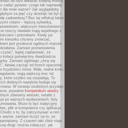
amiast od razu wdrażać kolejną modną
to zadać pytanie: czego tak naprawdę
st dla mnie ważne? Jak wyglądałoby
gdybym za pięć czy dziesięć lat był z
dę zadowolony? Bez tej refleksji łatwo
zymi celami – lepszą sylwetką,
nowiskiem, większym mieszkaniem –
cie rzeczy niewiele mają wspólnego z
ościami i potrzebami. Kiedy już
kim kierunku chcemy zmierzać,
okiem jest przekucie ogólnych marzeń
działania. Zamiast postanowienia
 czytać”, lepiej zaplanować, że
o kolacji poświęcimy dwadzieścia
ążkę. Zamiast ogólnego „chcę się
ć”, łatwiej zacząć od trzech spacerów
o trzydzieści minut. Małe, realne kroki,
egularnie, mają większą moc niż
y, które szybko się rozpadają. To
kich drobnych nawyków buduje się
zmiana. W rozwoju osobistym przydaje
łasne, prywatne
kompendium wiedzy
–
tórym zbieramy wnioski, notatki z
eksje po ważnych wydarzeniach, listy
sumowania. Może to być tradycyjny
tes, plik w komputerze czy aplikacja
. Chodzi o to, by zatrzymywać w nim
as ważne, zamiast liczyć na to, że
pamiętamy. Z czasem taki zbiór staje
zej drogi: można zobaczyć, jak