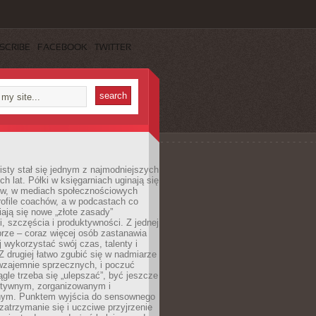
SCRIBE
FACEBOOK
TWITTER
sty stał się jednym z najmodniejszych
ch lat. Półki w księgarniach uginają się
ów, w mediach społecznościowych
ofile coachów, a w podcastach co
iają się nowe „złote zasady”
, szczęścia i produktywności. Z jednej
brze – coraz więcej osób zastanawia
ej wykorzystać swój czas, talenty i
Z drugiej łatwo zgubić się w nadmiarze
wzajemnie sprzecznych, i poczuć
iągle trzeba się „ulepszać”, być jeszcze
ektywnym, zorganizowanym i
ym. Punktem wyjścia do sensownego
 zatrzymanie się i uczciwe przyjrzenie