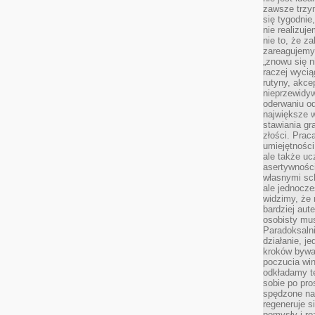
zawsze trzy
się tygodnie
nie realizuj
nie to, że za
zareagujemy.
„znowu się n
raczej wycią
rutyny, akce
nieprzewidyw
oderwaniu od
największe 
stawiania gr
złości. Prac
umiejętnośc
ale także ucz
asertywności
własnymi sc
ale jednocze
widzimy, że 
bardziej aut
osobisty mu
Paradoksalni
działanie, j
kroków bywa 
poczucia win
odkładamy t
sobie po pro
spędzone na
regeneruje s
pomysły i ro