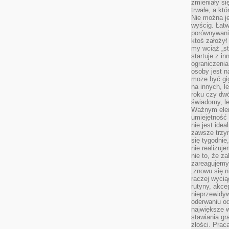
zmieniały się
trwałe, a kt
Nie można je
wyścig. Łat
porównywania
ktoś założył
my wciąż „s
startuje z i
ograniczenia
osoby jest n
może być gi
na innych, l
roku czy dwó
świadomy, le
Ważnym elem
umiejętność 
nie jest idea
zawsze trzy
się tygodnie
nie realizuj
nie to, że za
zareagujemy.
„znowu się n
raczej wycią
rutyny, akce
nieprzewidyw
oderwaniu od
największe 
stawiania gr
złości. Prac