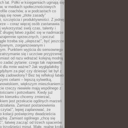
ch lat. Półki w księgarniach uginają się
ów, w mediach społecznościowych
ofile coachów, a w podcastach co
iają się nowe „złote zasady”
, szczęścia i produktywności. Z jednej
brze – coraz więcej osób zastanawia
ej wykorzystać swój czas, talenty i
Z drugiej łatwo zgubić się w nadmiarze
wzajemnie sprzecznych, i poczuć
iągle trzeba się „ulepszać”, być jeszcze
ektywnym, zorganizowanym i
ym. Punktem wyjścia do sensownego
 zatrzymanie się i uczciwe przyjrzenie
amiast od razu wdrażać kolejną modną
to zadać pytanie: czego tak naprawdę
st dla mnie ważne? Jak wyglądałoby
gdybym za pięć czy dziesięć lat był z
dę zadowolony? Bez tej refleksji łatwo
zymi celami – lepszą sylwetką,
nowiskiem, większym mieszkaniem –
cie rzeczy niewiele mają wspólnego z
ościami i potrzebami. Kiedy już
kim kierunku chcemy zmierzać,
okiem jest przekucie ogólnych marzeń
działania. Zamiast postanowienia
 czytać”, lepiej zaplanować, że
o kolacji poświęcimy dwadzieścia
ążkę. Zamiast ogólnego „chcę się
ć”, łatwiej zacząć od trzech spacerów
o trzydzieści minut. Małe, realne kroki,