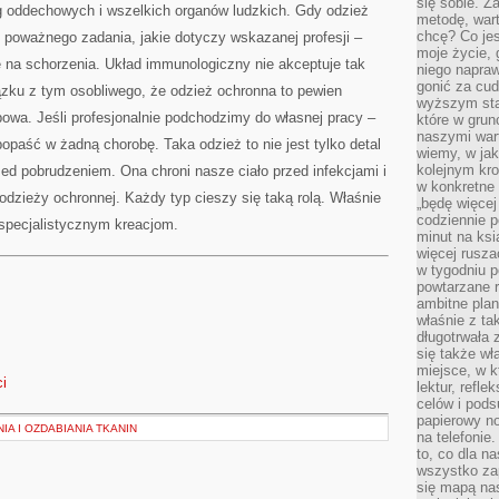
się sobie. Z
óg oddechowych i wszelkich organów ludzkich. Gdy odzież
metodę, war
chcę? Co je
 poważnego zadania, jakie dotyczy wskazanej profesji –
moje życie, 
 na schorzenia. Układ immunologiczny nie akceptuje tak
niego napraw
gonić za cud
iązku z tym osobliwego, że odzież ochronna to pewien
wyższym sta
owa. Jeśli profesjonalnie podchodzimy do własnej pracy –
które w grun
naszymi wart
opaść w żadną chorobę. Taka odzież to nie jest tylko detal
wiemy, w ja
kolejnym kr
rzed pobrudzeniem. Ona chroni nasze ciało przed infekcjami i
w konkretne 
odzieży ochronnej. Każdy typ cieszy się taką rolą. Właśnie
„będę więcej
codziennie p
ą specjalistycznym kreacjom.
minut na ksi
więcej rusza
w tygodniu p
powtarzane r
ambitne plan
właśnie z ta
długotrwała 
się także w
miejsce, w k
ci
lektur, refl
celów i pod
papierowy no
IA I OZDABIANIA TKANIN
na telefonie
to, co dla n
wszystko za
się mapą nas