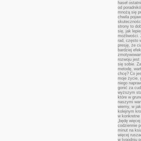
haseł ostatni
od poradnik
mnożą się pr
chwila pojaw
skuteczności
strony to do
się, jak lepi
możliwości. 
rad, często 
presję, że c
bardziej ef
zmotywowan
rozwoju jest
się sobie. Z
metodę, war
chcę? Co je
moje życie, 
niego napraw
gonić za cud
wyższym sta
które w grun
naszymi wart
wiemy, w ja
kolejnym kr
w konkretne 
„będę więcej
codziennie p
minut na ksi
więcej rusza
w tygodniu p