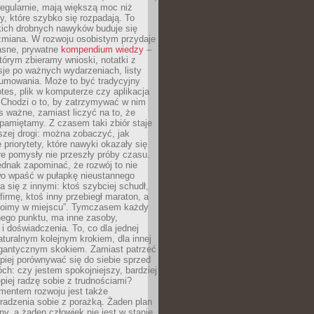
egularnie, mają większą moc niż
y, które szybko się rozpadają. To
kich drobnych nawyków buduje się
zmiana. W rozwoju osobistym przydaje
łasne, prywatne
kompendium wiedzy
–
tórym zbieramy wnioski, notatki z
eksje po ważnych wydarzeniach, listy
sumowania. Może to być tradycyjny
tes, plik w komputerze czy aplikacja
. Chodzi o to, by zatrzymywać w nim
as ważne, zamiast liczyć na to, że
pamiętamy. Z czasem taki zbiór staje
zej drogi: można zobaczyć, jak
 priorytety, które nawyki okazały się
óre pomysły nie przeszły próby czasu.
dnak zapominać, że rozwój to nie
wo wpaść w pułapkę nieustannego
 się z innymi: ktoś szybciej schudł,
 firmę, ktoś inny przebiegł maraton, a
toimy w miejscu”. Tymczasem każdy
nnego punktu, ma inne zasoby,
 i doświadczenia. To, co dla jednej
aturalnym kolejnym krokiem, dla innej
gantycznym skokiem. Zamiast patrzeć
epiej porównywać się do siebie sprzed
ch: czy jestem spokojniejszy, bardziej
piej radzę sobie z trudnościami?
entem rozwoju jest także
radzenia sobie z porażką. Żaden plan
lny, a żaden człowiek nie jest w stanie