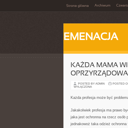
Archiwum
Czwart
Strona główna
EMENACJA
KAŻDA MAMA WIE
OPRZYRZĄDOWAN
POSTED BY ADMIN
POSTED ON
WYŁĄCZONA
Każda profesja może być problem
Jakakolwiek profesja ma prawo by
jaka jest ochronna na rzecz osób 
jednakowoż taka odzież ochronna t