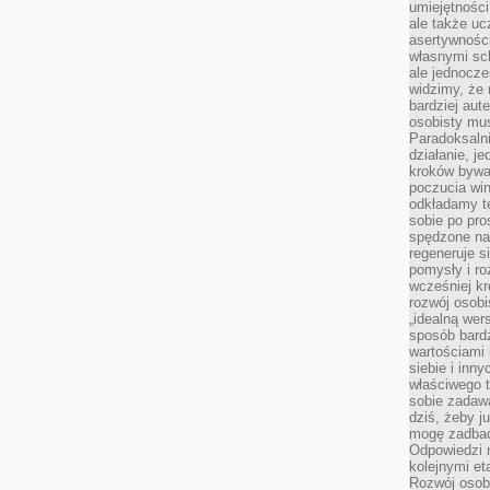
umiejętnośc
ale także ucz
asertywności
własnymi sc
ale jednocze
widzimy, że 
bardziej aut
osobisty mu
Paradoksalni
działanie, j
kroków bywa 
poczucia win
odkładamy t
sobie po pro
spędzone na
regeneruje s
pomysły i ro
wcześniej kr
rozwój osobi
„idealną wer
sposób bard
wartościami 
siebie i inn
właściwego t
sobie zadaw
dziś, żeby j
mogę zadbać 
Odpowiedzi n
kolejnymi et
Rozwój osobi