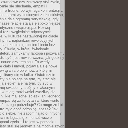
i zawodowe czy zdrowszy styl życia,
enie się słuchania, empatii i
. To trudne, bo wymaga konfrontacji z
hematami wyniesionymi z dzieciństwa,
śnie daje ogromną satysfakcję, gdy
nasze relacje stają się spokojniejsze,
entyczne i wspierające. Rozwój
si też uwzględniać odpoczynek.
e, w kulturze nastawionej na ciągłe
ednym z najbardziej rewolucyjnych
nauczenie się nicnierobienia bez
y. Chwila, w której świadomie
elefon, zamykamy laptopa i pozwalamy
stu być, jest równie ważna, jak godziny
 nauce czy treningu. To wtedy
ię ciało i umysł, pojawiają się nowe
związania problemów, z którymi
ęciliśmy się w kółko. Ostatecznie
sty nie polega na tym, by stać się
sją siebie”, ale na tym, by żyć w
ziej świadomy, spójny z własnymi
i w miarę możliwości życzliwy dla
ych. Nie ma jednej ścieżki ani jednego
empa. Są za to pytania, które warto
ać: czego potrzebuję? Co mogę zrobić
utro było choć odrobinę lepsze? Jak
o siebie, nie zapominając o innych?
a nie będą się zmieniać wraz z
apami życia – i to jest w porządku.
sty stał się jednym z najmodniejszych