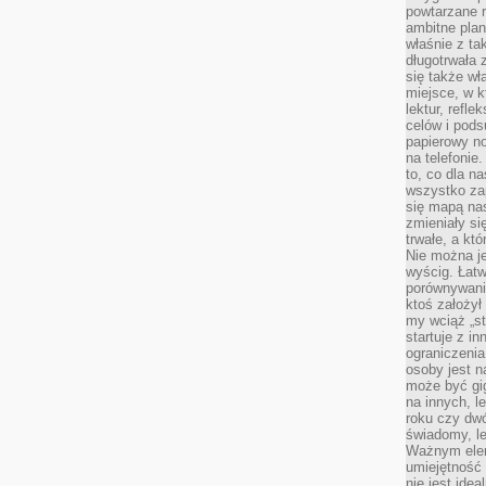
powtarzane r
ambitne plan
właśnie z ta
długotrwała 
się także w
miejsce, w k
lektur, refl
celów i pod
papierowy no
na telefonie
to, co dla n
wszystko za
się mapą nas
zmieniały się
trwałe, a kt
Nie można je
wyścig. Łat
porównywania
ktoś założył
my wciąż „s
startuje z i
ograniczenia
osoby jest n
może być gi
na innych, l
roku czy dwó
świadomy, le
Ważnym elem
umiejętność 
nie jest idea