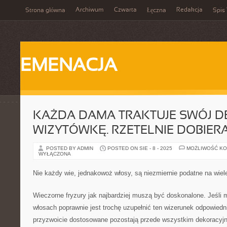
Archiwum
Czwarta
Redakcja
Strona główna
Łęczna
Spis 
EMENACJA
KAŻDA DAMA TRAKTUJE SWÓJ DE
WIZYTÓWKĘ. RZETELNIE DOBIER
POSTED BY ADMIN
POSTED ON SIE - 8 - 2025
MOŻLIWOŚĆ K
WYŁĄCZONA
Nie każdy wie, jednakowoż włosy, są niezmiernie podatne na wiel
Wieczorne fryzury jak najbardziej muszą być doskonalone. Jeśl
włosach poprawnie jest trochę uzupełnić ten wizerunek odpowiedn
przyzwoicie dostosowane pozostają przede wszystkim dekoracyjn