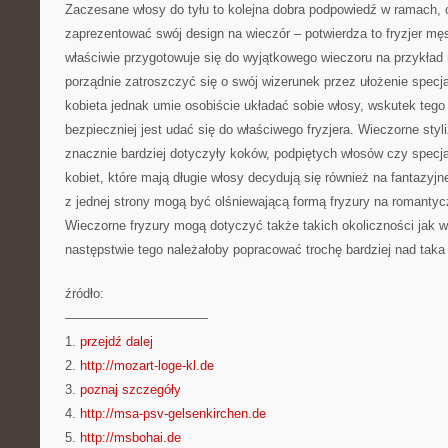
Zaczesane włosy do tyłu to kolejna dobra podpowiedź w ramach, 
zaprezentować swój design na wieczór – potwierdza to fryzjer męs
właściwie przygotowuje się do wyjątkowego wieczoru na przykład
porządnie zatroszczyć się o swój wizerunek przez ułożenie specja
kobieta jednak umie osobiście układać sobie włosy, wskutek teg
bezpieczniej jest udać się do właściwego fryzjera. Wieczorne sty
znacznie bardziej dotyczyły koków, podpiętych włosów czy specja
kobiet, które mają długie włosy decydują się również na fantazyjn
z jednej strony mogą być olśniewającą formą fryzury na romanty
Wieczorne fryzury mogą dotyczyć także takich okoliczności jak w
następstwie tego należałoby popracować trochę bardziej nad taka 
źródło:
———————————
1.
przejdź dalej
2.
http://mozart-loge-kl.de
3.
poznaj szczegóły
4.
http://msa-psv-gelsenkirchen.de
5.
http://msbohai.de