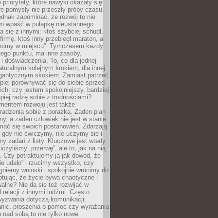
 priorytety, które nawyki okazały się
óre pomysły nie przeszły próby czasu.
dnak zapominać, że rozwój to nie
wo wpaść w pułapkę nieustannego
 się z innymi: ktoś szybciej schudł,
 firmę, ktoś inny przebiegł maraton, a
toimy w miejscu”. Tymczasem każdy
nnego punktu, ma inne zasoby,
 i doświadczenia. To, co dla jednej
aturalnym kolejnym krokiem, dla innej
gantycznym skokiem. Zamiast patrzeć
epiej porównywać się do siebie sprzed
ch: czy jestem spokojniejszy, bardziej
piej radzę sobie z trudnościami?
entem rozwoju jest także
radzenia sobie z porażką. Żaden plan
lny, a żaden człowiek nie jest w stanie
mać się swoich postanowień. Zdarzają
, gdy nie ćwiczymy, nie uczymy się i
emy zadań z listy. Kluczowe jest wtedy
liczyliśmy „przerwę”, ale to, jak na nią
 Czy potraktujemy ją jak dowód, że
ie udało” i rzucimy wszystko, czy
gniemy wnioski i spokojnie wrócimy do
ptując, że życie bywa chaotyczne i
alne? Nie da się też rozwijać w
 relacji z innymi ludźmi. Często
wyzwania dotyczą komunikacji,
anic, proszenia o pomoc czy wyrażania
a nad sobą to nie tylko nowe