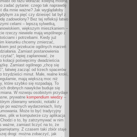
amiast od razu wdrażać kolejną modną
to zadać pytanie: czego tak naprawdę
st dla mnie ważne? Jak wyglądałoby
gdybym za pięć czy dziesięć lat był z
dę zadowolony? Bez tej refleksji łatwo
zymi celami – lepszą sylwetką,
nowiskiem, większym mieszkaniem –
cie rzeczy niewiele mają wspólnego z
ościami i potrzebami. Kiedy już
kim kierunku chcemy zmierzać,
okiem jest przekucie ogólnych marzeń
działania. Zamiast postanowienia
 czytać”, lepiej zaplanować, że
o kolacji poświęcimy dwadzieścia
ążkę. Zamiast ogólnego „chcę się
ć”, łatwiej zacząć od trzech spacerów
o trzydzieści minut. Małe, realne kroki,
egularnie, mają większą moc niż
y, które szybko się rozpadają. To
kich drobnych nawyków buduje się
zmiana. W rozwoju osobistym przydaje
łasne, prywatne
kompendium wiedzy
–
tórym zbieramy wnioski, notatki z
eksje po ważnych wydarzeniach, listy
sumowania. Może to być tradycyjny
tes, plik w komputerze czy aplikacja
. Chodzi o to, by zatrzymywać w nim
as ważne, zamiast liczyć na to, że
pamiętamy. Z czasem taki zbiór staje
zej drogi: można zobaczyć, jak