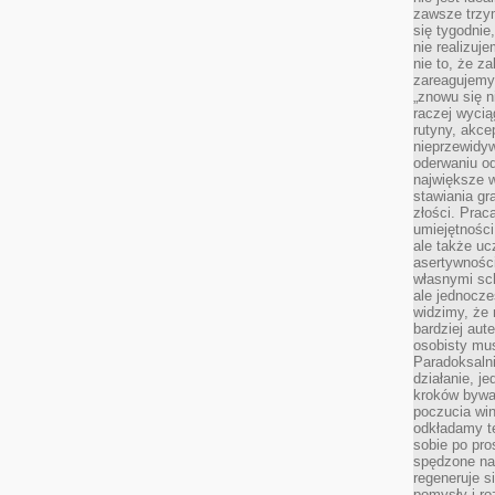
zawsze trzy
się tygodnie
nie realizuj
nie to, że za
zareagujemy.
„znowu się n
raczej wycią
rutyny, akce
nieprzewidyw
oderwaniu od
największe 
stawiania gr
złości. Prac
umiejętnośc
ale także ucz
asertywności
własnymi sc
ale jednocze
widzimy, że 
bardziej aut
osobisty mu
Paradoksalni
działanie, j
kroków bywa 
poczucia win
odkładamy t
sobie po pro
spędzone na
regeneruje s
pomysły i ro