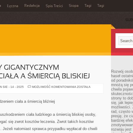
a
Redakcja
Stopa
Tagi
Tagi
Łęczna
Spis Treści
SUB
ZY GIGANTYCZNYM
Rozwój osobi
AŁA A ŚMIERCIĄ BLISKIEJ
haseł ostatni
od poradnik
mnożą się pr
JEŻELI
SIE - 14 - 2025
MOŻLIWOŚĆ KOMENTOWANIA
ZOSTAŁA
chwila pojaw
PO
MIĘDZY
skuteczności
GIGANTYCZNYM
strony to do
USZKODZENIEM
zeniem ciała a śmiercią bliźniej
się, jak lepi
CIAŁA
A
możliwości. 
ŚMIERCIĄ
rad, często 
BLISKIEJ
szkodzeniem ciała ludzkiego a śmiercią bliskiej osoby,
presję, że c
bardziej ef
ać się zwrot kosztów leczenia. Zwrot takich kosztów
zmotywowan
 Jeżeli natomiast sprawca przypadku wypłacał do chwili
rozwoju jest