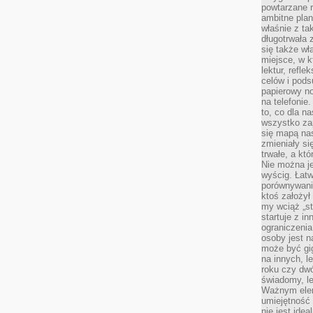
powtarzane r
ambitne plan
właśnie z ta
długotrwała 
się także w
miejsce, w k
lektur, refl
celów i pod
papierowy no
na telefonie
to, co dla n
wszystko za
się mapą nas
zmieniały się
trwałe, a kt
Nie można je
wyścig. Łat
porównywania
ktoś założył
my wciąż „s
startuje z i
ograniczenia
osoby jest n
może być gi
na innych, l
roku czy dwó
świadomy, le
Ważnym elem
umiejętność 
nie jest idea