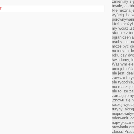
zmieniały się
trwałe, a kt
T
Nie można je
wyścig. Łat
porównywania
ktoś założył
my wciąż „s
startuje z i
ograniczenia
osoby jest n
może być gi
na innych, l
roku czy dwó
świadomy, le
Ważnym elem
umiejętność 
nie jest idea
zawsze trzy
się tygodnie
nie realizuj
nie to, że za
zareagujemy.
„znowu się n
raczej wycią
rutyny, akce
nieprzewidyw
oderwaniu od
największe 
stawiania gr
złości. Prac