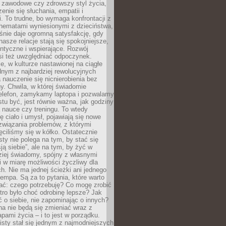
i zawodowe czy zdrowszy styl życia,
enie się słuchania, empatii i
. To trudne, bo wymaga konfrontacji z
hematami wyniesionymi z dzieciństwa,
śnie daje ogromną satysfakcję, gdy
nasze relacje stają się spokojniejsze,
entyczne i wspierające. Rozwój
si też uwzględniać odpoczynek.
e, w kulturze nastawionej na ciągłe
ednym z najbardziej rewolucyjnych
nauczenie się nicnierobienia bez
y. Chwila, w której świadomie
elefon, zamykamy laptopa i pozwalamy
stu być, jest równie ważna, jak godziny
 nauce czy treningu. To wtedy
ię ciało i umysł, pojawiają się nowe
związania problemów, z którymi
ęciliśmy się w kółko. Ostatecznie
sty nie polega na tym, by stać się
sją siebie”, ale na tym, by żyć w
ziej świadomy, spójny z własnymi
i w miarę możliwości życzliwy dla
ych. Nie ma jednej ścieżki ani jednego
empa. Są za to pytania, które warto
ać: czego potrzebuję? Co mogę zrobić
utro było choć odrobinę lepsze? Jak
o siebie, nie zapominając o innych?
a nie będą się zmieniać wraz z
apami życia – i to jest w porządku.
sty stał się jednym z najmodniejszych