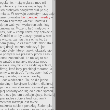
egularnie, mają większą moc niż
y, które szybko się rozpadają. To
kich drobnych nawyków buduje się
zmiana. W rozwoju osobistym przydaje
łasne, prywatne
kompendium wiedzy
–
tórym zbieramy wnioski, notatki z
eksje po ważnych wydarzeniach, listy
sumowania. Może to być tradycyjny
tes, plik w komputerze czy aplikacja
. Chodzi o to, by zatrzymywać w nim
as ważne, zamiast liczyć na to, że
pamiętamy. Z czasem taki zbiór staje
zej drogi: można zobaczyć, jak
 priorytety, które nawyki okazały się
óre pomysły nie przeszły próby czasu.
dnak zapominać, że rozwój to nie
wo wpaść w pułapkę nieustannego
 się z innymi: ktoś szybciej schudł,
 firmę, ktoś inny przebiegł maraton, a
toimy w miejscu”. Tymczasem każdy
nnego punktu, ma inne zasoby,
 i doświadczenia. To, co dla jednej
aturalnym kolejnym krokiem, dla innej
gantycznym skokiem. Zamiast patrzeć
epiej porównywać się do siebie sprzed
ch: czy jestem spokojniejszy, bardziej
piej radzę sobie z trudnościami?
entem rozwoju jest także
radzenia sobie z porażką. Żaden plan
lny, a żaden człowiek nie jest w stanie