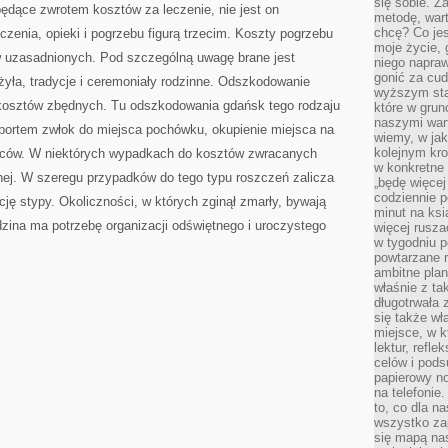
się sobie. Z
dące zwrotem kosztów za leczenie, nie jest on
metodę, war
chcę? Co je
zenia, opieki i pogrzebu figurą trzecim. Koszty pogrzebu
moje życie, 
uzasadnionych. Pod szczególną uwagę brane jest
niego napraw
gonić za cud
yła, tradycje i ceremoniały rodzinne. Odszkodowanie
wyższym sta
 kosztów zbędnych. Tu odszkodowania gdańsk tego rodzaju
które w grun
naszymi wart
sportem zwłok do miejsca pochówku, okupienie miejsca na
wiemy, w ja
kolejnym kr
ńców. W niektórych wypadkach do kosztów zwracanych
w konkretne 
bnej. W szeregu przypadków do tego typu roszczeń zalicza
„będę więcej
codziennie p
cję stypy. Okoliczności, w których zginął zmarły, bywają
minut na ksi
zina ma potrzebę organizacji odświętnego i uroczystego
więcej rusza
w tygodniu p
powtarzane r
ambitne plan
właśnie z ta
długotrwała 
się także w
miejsce, w k
lektur, refl
celów i pod
papierowy no
na telefonie
to, co dla n
wszystko za
się mapą nas