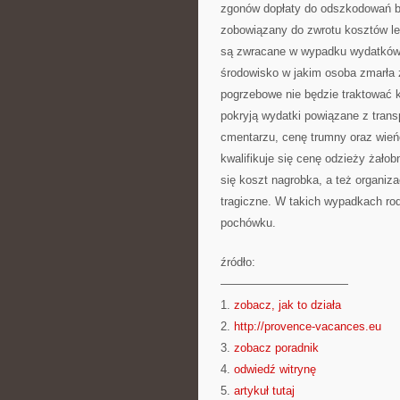
zgonów dopłaty do odszkodowań bę
zobowiązany do zwrotu kosztów lec
są zwracane w wypadku wydatków 
środowisko w jakim osoba zmarła ż
pogrzebowe nie będzie traktować
pokryją wydatki powiązane z tran
cmentarzu, cenę trumny oraz wie
kwalifikuje się cenę odzieży żało
się koszt nagrobka, a też organiza
tragiczne. W takich wypadkach rod
pochówku.
źródło:
———————————
1.
zobacz, jak to działa
2.
http://provence-vacances.eu
3.
zobacz poradnik
4.
odwiedź witrynę
5.
artykuł tutaj