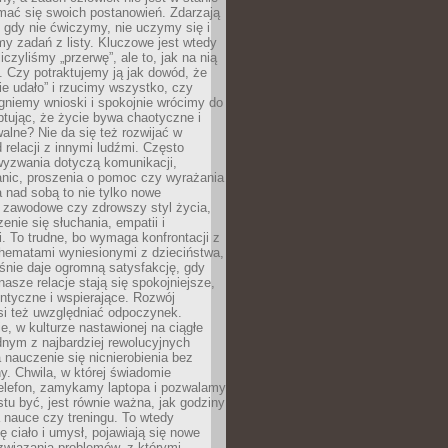
mać się swoich postanowień. Zdarzają
, gdy nie ćwiczymy, nie uczymy się i
emy zadań z listy. Kluczowe jest wtedy
liczyliśmy „przerwę”, ale to, jak na nią
 Czy potraktujemy ją jak dowód, że
ie udało” i rzucimy wszystko, czy
gniemy wnioski i spokojnie wrócimy do
ptując, że życie bywa chaotyczne i
alne? Nie da się też rozwijać w
 relacji z innymi ludźmi. Często
wyzwania dotyczą komunikacji,
anic, proszenia o pomoc czy wyrażania
a nad sobą to nie tylko nowe
i zawodowe czy zdrowszy styl życia,
enie się słuchania, empatii i
. To trudne, bo wymaga konfrontacji z
hematami wyniesionymi z dzieciństwa,
śnie daje ogromną satysfakcję, gdy
nasze relacje stają się spokojniejsze,
entyczne i wspierające. Rozwój
si też uwzględniać odpoczynek.
e, w kulturze nastawionej na ciągłe
ednym z najbardziej rewolucyjnych
nauczenie się nicnierobienia bez
y. Chwila, w której świadomie
elefon, zamykamy laptopa i pozwalamy
stu być, jest równie ważna, jak godziny
 nauce czy treningu. To wtedy
ię ciało i umysł, pojawiają się nowe
związania problemów, z którymi