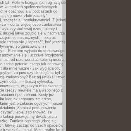
ch lat. Półki w księgarniach uginają się
ów, w mediach społecznościowych
ofile coachów, a w podcastach co
iają się nowe „złote zasady”
, szczęścia i produktywności. Z jednej
brze – coraz więcej osób zastanawia
ej wykorzystać swój czas, talenty i
Z drugiej łatwo zgubić się w nadmiarze
wzajemnie sprzecznych, i poczuć
iągle trzeba się „ulepszać”, być jeszcze
ektywnym, zorganizowanym i
ym. Punktem wyjścia do sensownego
 zatrzymanie się i uczciwe przyjrzenie
amiast od razu wdrażać kolejną modną
to zadać pytanie: czego tak naprawdę
st dla mnie ważne? Jak wyglądałoby
gdybym za pięć czy dziesięć lat był z
dę zadowolony? Bez tej refleksji łatwo
zymi celami – lepszą sylwetką,
nowiskiem, większym mieszkaniem –
cie rzeczy niewiele mają wspólnego z
ościami i potrzebami. Kiedy już
kim kierunku chcemy zmierzać,
okiem jest przekucie ogólnych marzeń
działania. Zamiast postanowienia
 czytać”, lepiej zaplanować, że
o kolacji poświęcimy dwadzieścia
ążkę. Zamiast ogólnego „chcę się
ć”, łatwiej zacząć od trzech spacerów
o trzydzieści minut. Małe, realne kroki,