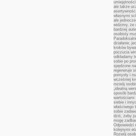
umiejętnośc
ale także ucz
asertywności
własnymi sc
ale jednocze
widzimy, że 
bardziej aut
osobisty mu
Paradoksalni
działanie, j
kroków bywa 
poczucia win
odkładamy t
sobie po pro
spędzone na
regeneruje s
pomysły i ro
wcześniej kr
rozwój osobi
„idealną wer
sposób bard
wartościami 
siebie i inn
właściwego t
sobie zadaw
dziś, żeby j
mogę zadbać 
Odpowiedzi n
kolejnymi et
Rozwój osobi