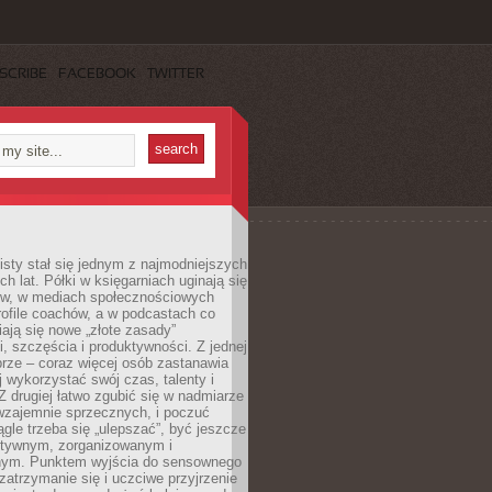
SCRIBE
FACEBOOK
TWITTER
sty stał się jednym z najmodniejszych
ch lat. Półki w księgarniach uginają się
ów, w mediach społecznościowych
ofile coachów, a w podcastach co
iają się nowe „złote zasady”
, szczęścia i produktywności. Z jednej
brze – coraz więcej osób zastanawia
ej wykorzystać swój czas, talenty i
Z drugiej łatwo zgubić się w nadmiarze
wzajemnie sprzecznych, i poczuć
iągle trzeba się „ulepszać”, być jeszcze
ektywnym, zorganizowanym i
ym. Punktem wyjścia do sensownego
 zatrzymanie się i uczciwe przyjrzenie