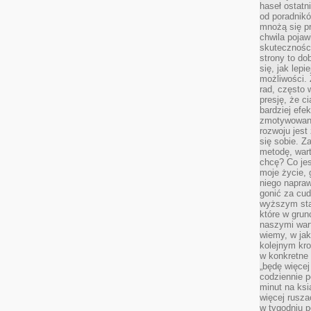
haseł ostatni
od poradnik
mnożą się pr
chwila pojaw
skuteczności
strony to do
się, jak lepi
możliwości. 
rad, często 
presję, że c
bardziej ef
zmotywowan
rozwoju jest
się sobie. Z
metodę, war
chcę? Co je
moje życie, 
niego napraw
gonić za cud
wyższym sta
które w grun
naszymi wart
wiemy, w ja
kolejnym kr
w konkretne 
„będę więcej
codziennie p
minut na ksi
więcej rusza
w tygodniu p