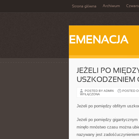
Archiwum
Czwart
Strona główna
EMENACJA
JEŻELI PO MIĘD
USZKODZENIEM CI
POSTED BY ADMIN
POSTED ON 
WYŁĄCZONA
Jeżeli po pomiędzy obfitym uszkod
Jeżeli po pomiędzy gigantycznym u
minęło mnóstwo czasu można ubieg
nazywany jest zadośćuczynieniem.