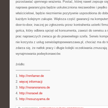
pozostawiać ujemnego wrażenia. Postać, której nawet zepsuje si
naprawa gwarancyjna będzie uskuteczniona niezawodnie i prędko 
właścicielowi, będzie niezmiernie pozytywnie usposobiona do dobo
każdym kolejnym zakupie. Większa część gwarancji na komputery
door-to-door, inaczej po zgłoszeniu przez kontrahenta usterki fir
gońca, który odbiera sprzęt od konsumenta, zawozi do serwisu a
prac naprawczych zwraca go do prawowitego szefa. Serwis kompu
nie korzysta z usług serwislaptopowwarszawa.pl, chociaż ma do t
zdarza się, że natłok pracy i długie kolejki oczekiwania zmuszaj
wynajmowania podwykonawców.
źródło:
———————————
1.
http://nmfarner.de
2.
więcej informacji
3.
http://noranoranora.de
4.
http://noraowl.de
5.
http://nosuzuyama.de