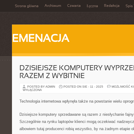
Archiwum
Czwarta
Redakcja
Strona główna
Łęczna
Spis 
EMENACJA
DZISIEJSZE KOMPUTERY WYPRZ
RAZEM Z WYBITNIE
POSTED BY ADMIN
POSTED ON SIE - 11 - 2025
MOŻLIWOŚĆ 
WYŁĄCZONA
Technologia internetowa wpłynęła także na powstanie wielu opr
Dzisiejsze komputery sprzedawane są razem z niesłychanie fajn
Szczególnie na rynku laptopów klienci mogą oczekiwać nadzwycz
albowiem tutaj producenci robią wszystko, by na żadnym etapie 