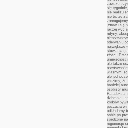
zawsze trzy
się tygodnie
nie realizuj
nie to, że za
zareagujemy.
„znowu się n
raczej wycią
rutyny, akce
nieprzewidyw
oderwaniu od
największe 
stawiania gr
złości. Prac
umiejętnośc
ale także ucz
asertywności
własnymi sc
ale jednocze
widzimy, że 
bardziej aut
osobisty mu
Paradoksalni
działanie, j
kroków bywa 
poczucia win
odkładamy t
sobie po pro
spędzone na
regeneruje s
pomysły i ro