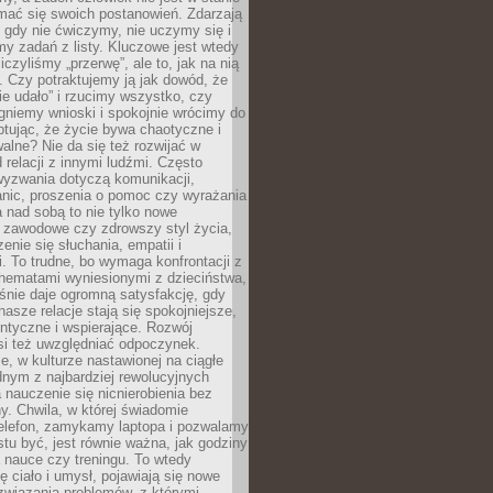
mać się swoich postanowień. Zdarzają
, gdy nie ćwiczymy, nie uczymy się i
emy zadań z listy. Kluczowe jest wtedy
liczyliśmy „przerwę”, ale to, jak na nią
 Czy potraktujemy ją jak dowód, że
ie udało” i rzucimy wszystko, czy
gniemy wnioski i spokojnie wrócimy do
ptując, że życie bywa chaotyczne i
alne? Nie da się też rozwijać w
 relacji z innymi ludźmi. Często
wyzwania dotyczą komunikacji,
anic, proszenia o pomoc czy wyrażania
a nad sobą to nie tylko nowe
i zawodowe czy zdrowszy styl życia,
enie się słuchania, empatii i
. To trudne, bo wymaga konfrontacji z
hematami wyniesionymi z dzieciństwa,
śnie daje ogromną satysfakcję, gdy
nasze relacje stają się spokojniejsze,
entyczne i wspierające. Rozwój
si też uwzględniać odpoczynek.
e, w kulturze nastawionej na ciągłe
ednym z najbardziej rewolucyjnych
nauczenie się nicnierobienia bez
y. Chwila, w której świadomie
elefon, zamykamy laptopa i pozwalamy
stu być, jest równie ważna, jak godziny
 nauce czy treningu. To wtedy
ię ciało i umysł, pojawiają się nowe
związania problemów, z którymi