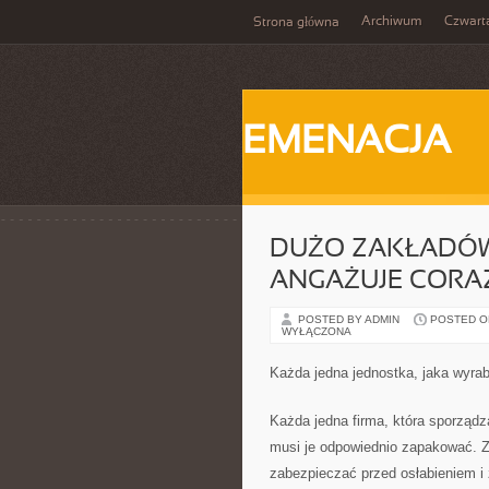
Archiwum
Czwart
Strona główna
EMENACJA
DUŻO ZAKŁADÓW
ANGAŻUJE CORAZ
POSTED BY ADMIN
POSTED ON
WYŁĄCZONA
Każda jedna jednostka, jaka wyrab
Każda jedna firma, która sporządz
musi je odpowiednio zapakować. Z
zabezpieczać przed osłabieniem i