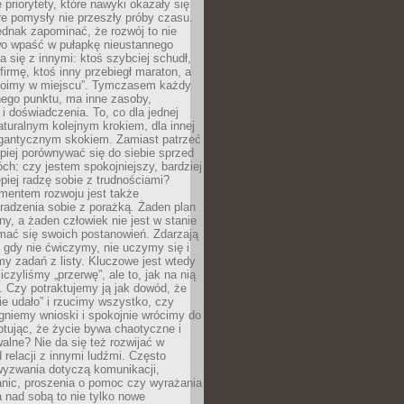
 priorytety, które nawyki okazały się
óre pomysły nie przeszły próby czasu.
dnak zapominać, że rozwój to nie
wo wpaść w pułapkę nieustannego
 się z innymi: ktoś szybciej schudł,
 firmę, ktoś inny przebiegł maraton, a
toimy w miejscu”. Tymczasem każdy
nnego punktu, ma inne zasoby,
 i doświadczenia. To, co dla jednej
aturalnym kolejnym krokiem, dla innej
gantycznym skokiem. Zamiast patrzeć
epiej porównywać się do siebie sprzed
ch: czy jestem spokojniejszy, bardziej
piej radzę sobie z trudnościami?
entem rozwoju jest także
radzenia sobie z porażką. Żaden plan
lny, a żaden człowiek nie jest w stanie
mać się swoich postanowień. Zdarzają
, gdy nie ćwiczymy, nie uczymy się i
emy zadań z listy. Kluczowe jest wtedy
liczyliśmy „przerwę”, ale to, jak na nią
 Czy potraktujemy ją jak dowód, że
ie udało” i rzucimy wszystko, czy
gniemy wnioski i spokojnie wrócimy do
ptując, że życie bywa chaotyczne i
alne? Nie da się też rozwijać w
 relacji z innymi ludźmi. Często
wyzwania dotyczą komunikacji,
anic, proszenia o pomoc czy wyrażania
a nad sobą to nie tylko nowe