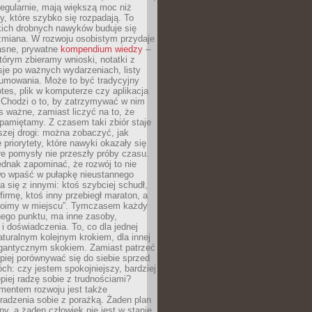
egularnie, mają większą moc niż
y, które szybko się rozpadają. To
kich drobnych nawyków buduje się
zmiana. W rozwoju osobistym przydaje
łasne, prywatne
kompendium wiedzy
–
tórym zbieramy wnioski, notatki z
eksje po ważnych wydarzeniach, listy
sumowania. Może to być tradycyjny
tes, plik w komputerze czy aplikacja
. Chodzi o to, by zatrzymywać w nim
as ważne, zamiast liczyć na to, że
pamiętamy. Z czasem taki zbiór staje
zej drogi: można zobaczyć, jak
 priorytety, które nawyki okazały się
óre pomysły nie przeszły próby czasu.
dnak zapominać, że rozwój to nie
wo wpaść w pułapkę nieustannego
 się z innymi: ktoś szybciej schudł,
 firmę, ktoś inny przebiegł maraton, a
toimy w miejscu”. Tymczasem każdy
nnego punktu, ma inne zasoby,
 i doświadczenia. To, co dla jednej
aturalnym kolejnym krokiem, dla innej
gantycznym skokiem. Zamiast patrzeć
epiej porównywać się do siebie sprzed
ch: czy jestem spokojniejszy, bardziej
piej radzę sobie z trudnościami?
entem rozwoju jest także
radzenia sobie z porażką. Żaden plan
lny, a żaden człowiek nie jest w stanie