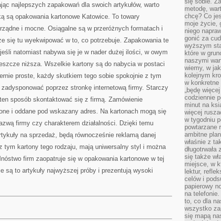
się sobie. Z
ając najlepszych zapakowań dla swoich artykułów, warto
metodę, war
chcę? Co je
aką są opakowania kartonowe Katowice. To towary
moje życie, 
porządne i mocne. Osiągalne są w przeróżnych formatach i
niego napraw
gonić za cud
że się tu wyekwipować w to, co potrzebuje. Zapakowania te
wyższym sta
eśli natomiast nabywa się je w nader dużej ilości, w owym
które w grun
naszymi wart
eszcze niższa. Wszelkie kartony są do nabycia w postaci
wiemy, w ja
kolejnym kr
iernie proste, każdy skutkiem tego sobie spokojnie z tym
w konkretne 
 zadysponować poprzez stronkę internetową firmy. Starczy
„będę więcej
codziennie p
 ten sposób skontaktować się z firmą. Zamówienie
minut na ksi
one i oddane pod wskazany adres. Na kartonach mogą się
więcej rusza
w tygodniu p
azwą firmy czy charakterem działalności. Dzięki temu
powtarzane r
ambitne plan
rtykuły na sprzedaż, będą równocześnie reklamą danej
właśnie z ta
 tym kartony tego rodzaju, mają uniwersalny styl i można
długotrwała 
się także w
nóstwo firm zaopatruje się w opakowania kartonowe w tej
miejsce, w k
e są to artykuły najwyższej próby i prezentują wysoki
lektur, refl
celów i pod
papierowy no
na telefonie
to, co dla n
wszystko za
się mapą nas