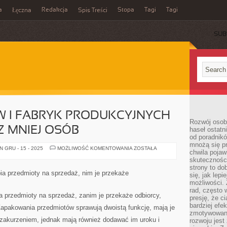
a
Redakcja
Stopa
Tagi
Tagi
Łęczna
Spis Treści
SUB
 I FABRYK PRODUKCYJNYCH
Rozwój osobi
 MNIEJ OSÓB
haseł ostatni
od poradnik
mnożą się pr
DUŻO
 GRU - 15 - 2025
MOŻLIWOŚĆ KOMENTOWANIA
ZOSTAŁA
chwila pojaw
ZAKŁADÓW
I
skuteczności
FABRYK
strony to do
PRODUKCYJNYCH
ia przedmioty na sprzedaż, nim je przekaże
się, jak lepi
ANGAŻUJE
CORAZ
możliwości. 
MNIEJ
rad, często 
OSÓB
a przedmioty na sprzedaż, zanim je przekaże odbiorcy,
presję, że c
bardziej ef
apakowania przedmiotów sprawują dwoistą funkcję, mają je
zmotywowan
 zakurzeniem, jednak mają również dodawać im uroku i
rozwoju jest