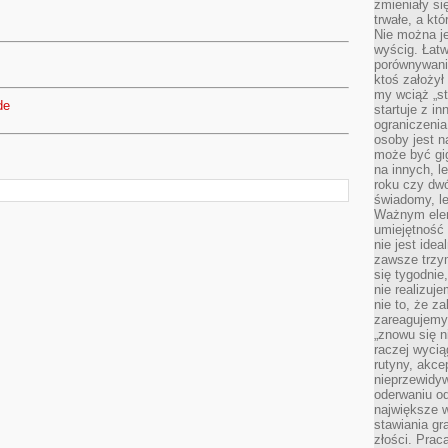
zmieniały się
trwałe, a kt
Nie można je
wyścig. Łat
porównywania
ktoś założył
my wciąż „s
de
startuje z i
ograniczenia
osoby jest n
może być gi
na innych, l
roku czy dwó
świadomy, le
Ważnym elem
umiejętność 
nie jest idea
zawsze trzy
się tygodnie
nie realizuj
nie to, że za
zareagujemy.
„znowu się n
raczej wycią
rutyny, akce
nieprzewidyw
oderwaniu od
największe 
stawiania gr
złości. Prac