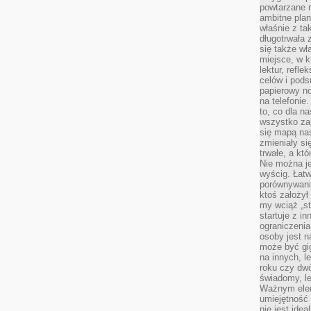
powtarzane r
ambitne plan
właśnie z ta
długotrwała 
się także w
miejsce, w k
lektur, refl
celów i pod
papierowy no
na telefonie
to, co dla n
wszystko za
się mapą nas
zmieniały się
trwałe, a kt
Nie można je
wyścig. Łat
porównywania
ktoś założył
my wciąż „s
startuje z i
ograniczenia
osoby jest n
może być gi
na innych, l
roku czy dwó
świadomy, le
Ważnym elem
umiejętność 
nie jest idea