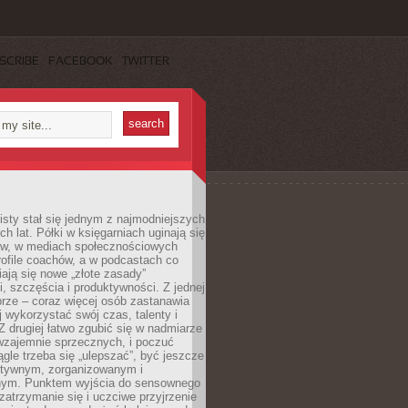
SCRIBE
FACEBOOK
TWITTER
sty stał się jednym z najmodniejszych
ch lat. Półki w księgarniach uginają się
ów, w mediach społecznościowych
ofile coachów, a w podcastach co
iają się nowe „złote zasady”
, szczęścia i produktywności. Z jednej
brze – coraz więcej osób zastanawia
ej wykorzystać swój czas, talenty i
Z drugiej łatwo zgubić się w nadmiarze
wzajemnie sprzecznych, i poczuć
iągle trzeba się „ulepszać”, być jeszcze
ektywnym, zorganizowanym i
ym. Punktem wyjścia do sensownego
 zatrzymanie się i uczciwe przyjrzenie