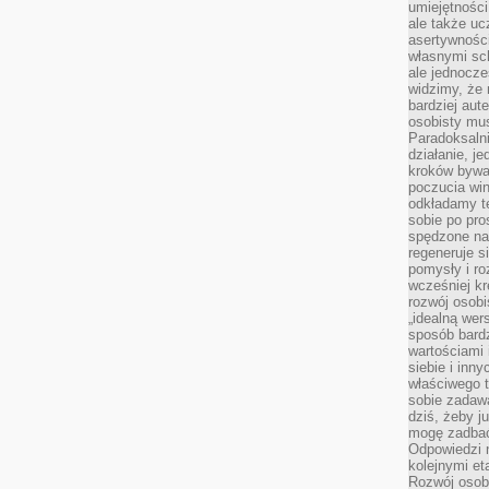
umiejętnośc
ale także ucz
asertywności
własnymi sc
ale jednocze
widzimy, że 
bardziej aut
osobisty mu
Paradoksalni
działanie, j
kroków bywa 
poczucia win
odkładamy t
sobie po pro
spędzone na
regeneruje s
pomysły i ro
wcześniej kr
rozwój osobi
„idealną wer
sposób bard
wartościami 
siebie i inn
właściwego t
sobie zadaw
dziś, żeby j
mogę zadbać 
Odpowiedzi n
kolejnymi et
Rozwój osobi