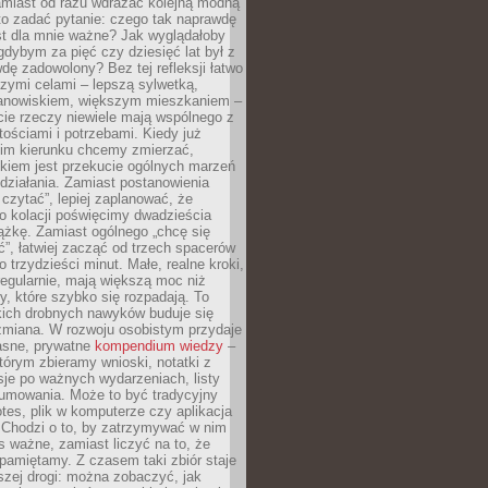
amiast od razu wdrażać kolejną modną
to zadać pytanie: czego tak naprawdę
st dla mnie ważne? Jak wyglądałoby
gdybym za pięć czy dziesięć lat był z
dę zadowolony? Bez tej refleksji łatwo
zymi celami – lepszą sylwetką,
nowiskiem, większym mieszkaniem –
cie rzeczy niewiele mają wspólnego z
ościami i potrzebami. Kiedy już
kim kierunku chcemy zmierzać,
okiem jest przekucie ogólnych marzeń
działania. Zamiast postanowienia
 czytać”, lepiej zaplanować, że
o kolacji poświęcimy dwadzieścia
ążkę. Zamiast ogólnego „chcę się
ć”, łatwiej zacząć od trzech spacerów
o trzydzieści minut. Małe, realne kroki,
egularnie, mają większą moc niż
y, które szybko się rozpadają. To
kich drobnych nawyków buduje się
zmiana. W rozwoju osobistym przydaje
łasne, prywatne
kompendium wiedzy
–
tórym zbieramy wnioski, notatki z
eksje po ważnych wydarzeniach, listy
sumowania. Może to być tradycyjny
tes, plik w komputerze czy aplikacja
. Chodzi o to, by zatrzymywać w nim
as ważne, zamiast liczyć na to, że
pamiętamy. Z czasem taki zbiór staje
zej drogi: można zobaczyć, jak