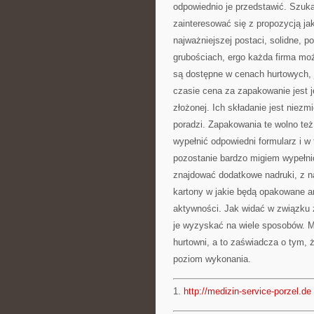
odpowiednio je przedstawić. Szuk
zainteresować się z propozycją j
najważniejszej postaci, solidne, 
grubościach, ergo każda firma mo
są dostępne w cenach hurtowych, j
czasie cena za zapakowanie jest j
złożonej. Ich składanie jest niezm
poradzi. Zapakowania te wolno też
wypełnić odpowiedni formularz i w
pozostanie bardzo migiem wypełni
znajdować dodatkowe nadruki, z n
kartony w jakie będą opakowane a
aktywności. Jak widać w związku z
je wyzyskać na wiele sposobów. M
hurtowni, a to zaświadcza o tym, ż
poziom wykonania.
1.
http://medizin-service-porzel.de