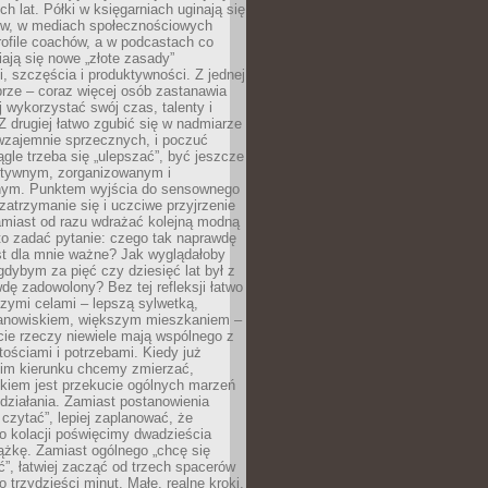
ch lat. Półki w księgarniach uginają się
ów, w mediach społecznościowych
ofile coachów, a w podcastach co
iają się nowe „złote zasady”
, szczęścia i produktywności. Z jednej
brze – coraz więcej osób zastanawia
ej wykorzystać swój czas, talenty i
Z drugiej łatwo zgubić się w nadmiarze
wzajemnie sprzecznych, i poczuć
iągle trzeba się „ulepszać”, być jeszcze
ektywnym, zorganizowanym i
ym. Punktem wyjścia do sensownego
 zatrzymanie się i uczciwe przyjrzenie
amiast od razu wdrażać kolejną modną
to zadać pytanie: czego tak naprawdę
st dla mnie ważne? Jak wyglądałoby
gdybym za pięć czy dziesięć lat był z
dę zadowolony? Bez tej refleksji łatwo
zymi celami – lepszą sylwetką,
nowiskiem, większym mieszkaniem –
cie rzeczy niewiele mają wspólnego z
ościami i potrzebami. Kiedy już
kim kierunku chcemy zmierzać,
okiem jest przekucie ogólnych marzeń
działania. Zamiast postanowienia
 czytać”, lepiej zaplanować, że
o kolacji poświęcimy dwadzieścia
ążkę. Zamiast ogólnego „chcę się
ć”, łatwiej zacząć od trzech spacerów
o trzydzieści minut. Małe, realne kroki,