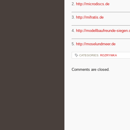
2.
http://microdiscs.de
3.
http://mifratis.de
4.
http://modellbaufreunde-siegen.
5.
http://moselundmeer.de
CATEGORIES:
ROZRYWKA
Comments are closed.