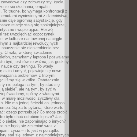
i zawodowe czy zdrowszy styl życia,
enie się słuchania, empatii i
. To trudne, bo wymaga konfrontacji z
hematami wyniesionymi z dzieciństwa,
śnie daje ogromną satysfakcję, gdy
nasze relacje stają się spokojniejsze,
entyczne i wspierające. Rozwój
si też uwzględniać odpoczynek.
e, w kulturze nastawionej na ciągłe
ednym z najbardziej rewolucyjnych
nauczenie się nicnierobienia bez
y. Chwila, w której świadomie
elefon, zamykamy laptopa i pozwalamy
stu być, jest równie ważna, jak godziny
 nauce czy treningu. To wtedy
ię ciało i umysł, pojawiają się nowe
związania problemów, z którymi
ęciliśmy się w kółko. Ostatecznie
sty nie polega na tym, by stać się
sją siebie”, ale na tym, by żyć w
ziej świadomy, spójny z własnymi
i w miarę możliwości życzliwy dla
ych. Nie ma jednej ścieżki ani jednego
empa. Są za to pytania, które warto
ać: czego potrzebuję? Co mogę zrobić
utro było choć odrobinę lepsze? Jak
o siebie, nie zapominając o innych?
a nie będą się zmieniać wraz z
apami życia – i to jest w porządku.
sty stał się jednym z najmodniejszych