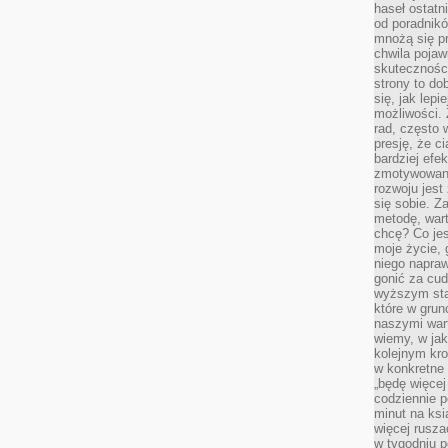
haseł ostatni
od poradnik
mnożą się pr
chwila pojaw
skuteczności
strony to do
się, jak lepi
możliwości. 
rad, często 
presję, że c
bardziej ef
zmotywowan
rozwoju jest
się sobie. Z
metodę, war
chcę? Co je
moje życie, 
niego napraw
gonić za cud
wyższym sta
które w grun
naszymi wart
wiemy, w ja
kolejnym kr
w konkretne 
„będę więcej
codziennie p
minut na ksi
więcej rusza
w tygodniu p