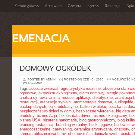
Archiwum
Czwarta
Redakcja
Strona główna
Łęczna
Spis 
EMENACJA
DOMOWY OGRÓDEK
POSTED BY ADMIN
POSTED ON CZE - 6 - 2026
MOŻLIWOŚĆ K
WYŁĄCZONA
Tagi:
adopcje zwierząt
,
agroturystyka rodzinne
,
akcesoria dla zw
ogrodowe
,
aktywizm ekologiczny
,
alarm domowy
,
alergie pokarm
analiza cyfrowa
,
animal rescue
,
aplikacje dietetyczne
,
aranżacja 
restauracji
,
aranżacje sypialni
,
aromaterapia domowa
,
audioguide
backup danych
,
bajki edukacyjne
,
balkon w bloku
,
beczka na de
bezpieczeństwo dzieci w domu
,
bezpieczne wiercenie
,
big data an
produkty
,
biznes Azja
,
biznes data-driven
,
biznes ekologiczny
,
bi
biznes USA
,
bizuteria handmade
,
blog gastronomiczny
,
blog kulin
branding restauracji
,
branding wizualny
,
budki lęgowe
,
budownictw
energooszczędne
,
caravaning
,
ceramika artystyczna
,
chatboty
,
ch
chmura obliczeniowa firmy
,
choroby roślin doniczkowych
,
ciasta 