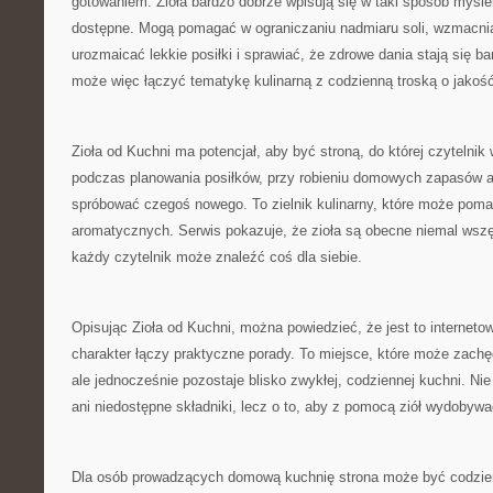
gotowaniem. Zioła bardzo dobrze wpisują się w taki sposób myśle
dostępne. Mogą pomagać w ograniczaniu nadmiaru soli, wzmacn
urozmaicać lekkie posiłki i sprawiać, że zdrowe dania stają się ba
może więc łączyć tematykę kulinarną z codzienną troską o jakość
Zioła od Kuchni ma potencjał, aby być stroną, do której czytelni
podczas planowania posiłków, przy robieniu domowych zapasów a
spróbować czegoś nowego. To zielnik kulinarny, które może poma
aromatycznych. Serwis pokazuje, że zioła są obecne niemal wszę
każdy czytelnik może znaleźć coś dla siebie.
Opisując Zioła od Kuchni, można powiedzieć, że jest to internetow
charakter łączy praktyczne porady. To miejsce, które może zac
ale jednocześnie pozostaje blisko zwykłej, codziennej kuchni. Nie 
ani niedostępne składniki, lecz o to, aby z pomocą ziół wydobywa
Dla osób prowadzących domową kuchnię strona może być codzie