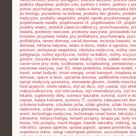
podróże objazdowe
,
podróże solo
,
podróże z kotem
,
podróże z pr
pomoc psychologiczna
,
pompy ciepła w domu
,
porównywarka lot
po treningu
,
pozwolenie na budowę
,
produkty bez glutenu
,
produkt
tradycyjne
,
produkty wegańskie
,
projekt ogrodu przydomowego
,
p
projektowanie światła
,
projektowanie UI
,
projektowanie UX
,
proje
projekty wnętrz
,
protokół zdawczo-odbiorczy
,
przechowywanie
,
pr
otwarta
,
przetwory owocowe
,
przetwory warzywne
,
przewodniki tu
krzewów
,
przyprawy świata
,
psy profilaktyka
,
psychoterapia
,
puzz
profilaktyka
,
ramen domowy
,
ravioli domowe
,
recenzje kawiarni
,
r
domowa
,
reklama natywna
,
relaks w domu
,
relaks w ogrodzie
,
ren
premium
,
restauracje wegańskie
,
robotyka medyczna
,
rośliny cie
pielęgnacja
,
rośliny egzotyczne
,
rośliny na balkon
,
rośliny oczysz
górskie
,
rozrywka domowa
,
rynek lokalny
,
rzeźba
,
sałatki sezono
savoir-vivre przy stole
,
ściółkowanie
,
scrapbooking
,
serowarstwo
sezonowe warzywa
,
sieć 5G
,
skład produktów
,
składanie modeli
,
travel
,
smart budynki
,
smart energia
,
smart transport
,
śniadania 
domowe
,
spacer w lesie
,
spiżarnia domowa
,
spółdzielnia mieszka
sprzęt medyczny przenośny
,
sterowanie głosem
,
stodoła mieszka
food azjatycki
,
strefa relaksu
,
styl art deco
,
styl coastal
,
styl ekl
maksymalistyczny
,
styl mid-century
,
styl minimalistyczny
,
styl m
lokalne
,
suplementy diety
,
surowce naturalne
,
survival
,
sushi w d
sojowe
,
święta kulinarne
,
systemy IT
,
systemy zabezpieczeń do
szkolenia kulinarne
,
szkolenie psów
,
szlaki górskie
,
szlaki histor
nadmorskie
,
szlaki piesze
,
sztuka gotowania
,
tapety ścienne
,
tar
event
,
technologia medyczna
,
technologie smart home
,
tekstylia
zdrowotne
,
telepsychologia
,
tempeh przepisy
,
terapia par
,
testy 
house
,
tofu przepisy
,
travel blogger
,
trawnik naturalny
,
trekking
,
up
mikroliści
,
uprawa ogórków
,
uprawa papryki
,
uprawa pomidorów
,
u
experience online
,
usługi cateringowe premium
,
uszczelnianie oki