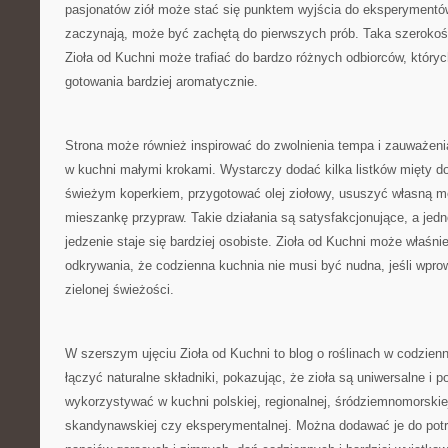
pasjonatów ziół może stać się punktem wyjścia do eksperymentów
zaczynają, może być zachętą do pierwszych prób. Taka szerokoś
Zioła od Kuchni może trafiać do bardzo różnych odbiorców, któryc
gotowania bardziej aromatycznie.
Strona może również inspirować do zwolnienia tempa i zauważeni
w kuchni małymi krokami. Wystarczy dodać kilka listków mięty d
świeżym koperkiem, przygotować olej ziołowy, ususzyć własną m
mieszankę przypraw. Takie działania są satysfakcjonujące, a jedn
jedzenie staje się bardziej osobiste. Zioła od Kuchni może właśn
odkrywania, że codzienna kuchnia nie musi być nudna, jeśli wprow
zielonej świeżości.
W szerszym ujęciu Zioła od Kuchni to blog o roślinach w codzie
łączyć naturalne składniki, pokazując, że zioła są uniwersalne i
wykorzystywać w kuchni polskiej, regionalnej, śródziemnomorskiej
skandynawskiej czy eksperymentalnej. Można dodawać je do potra