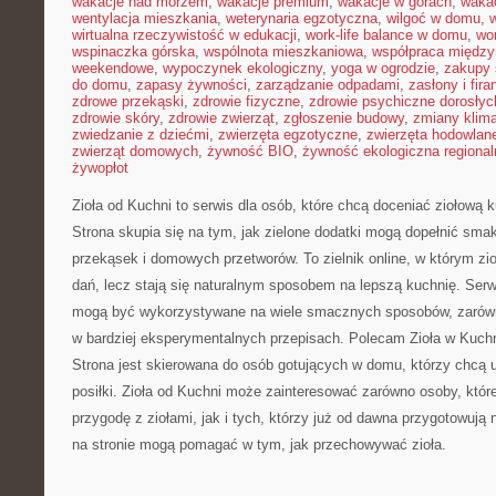
wakacje nad morzem
,
wakacje premium
,
wakacje w górach
,
waka
wentylacja mieszkania
,
weterynaria egzotyczna
,
wilgoć w domu
,
w
wirtualna rzeczywistość w edukacji
,
work-life balance w domu
,
wo
wspinaczka górska
,
wspólnota mieszkaniowa
,
współpraca międz
weekendowe
,
wypoczynek ekologiczny
,
yoga w ogrodzie
,
zakupy 
do domu
,
zapasy żywności
,
zarządzanie odpadami
,
zasłony i fira
zdrowe przekąski
,
zdrowie fizyczne
,
zdrowie psychiczne dorosłyc
zdrowie skóry
,
zdrowie zwierząt
,
zgłoszenie budowy
,
zmiany klim
zwiedzanie z dziećmi
,
zwierzęta egzotyczne
,
zwierzęta hodowlan
zwierząt domowych
,
żywność BIO
,
żywność ekologiczna regional
żywopłot
Zioła od Kuchni to serwis dla osób, które chcą doceniać ziołową
Strona skupia się na tym, jak zielone dodatki mogą dopełnić sma
przekąsek i domowych przetworów. To zielnik online, w którym zio
dań, lecz stają się naturalnym sposobem na lepszą kuchnię. Serw
mogą być wykorzystywane na wiele smacznych sposobów, zarówno 
w bardziej eksperymentalnych przepisach. Polecam Zioła w Kuchn
Strona jest skierowana do osób gotujących w domu, którzy chcą
posiłki. Zioła od Kuchni może zainteresować zarówno osoby, któr
przygodę z ziołami, jak i tych, którzy już od dawna przygotowują 
na stronie mogą pomagać w tym, jak przechowywać zioła.