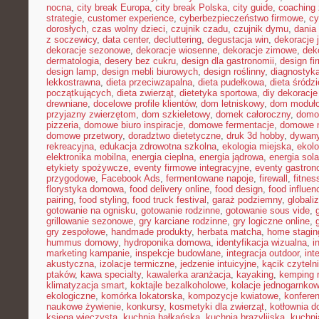
nocna
,
city break Europa
,
city break Polska
,
city guide
,
coaching 
strategie
,
customer experience
,
cyberbezpieczeństwo firmowe
,
cy
dorosłych
,
czas wolny dzieci
,
czujnik czadu
,
czujnik dymu
,
dania
z soczewicy
,
data center
,
decluttering
,
degustacja win
,
dekoracje 
dekoracje sezonowe
,
dekoracje wiosenne
,
dekoracje zimowe
,
dek
dermatologia
,
desery bez cukru
,
design dla gastronomii
,
design f
design lamp
,
design mebli biurowych
,
design roślinny
,
diagnostyka
lekkostrawna
,
dieta przeciwzapalna
,
dieta pudełkowa
,
dieta śródz
początkujących
,
dieta zwierząt
,
dietetyka sportowa
,
diy dekoracj
drewniane
,
docelowe profile klientów
,
dom letniskowy
,
dom moduł
przyjazny zwierzętom
,
dom szkieletowy
,
domek całoroczny
,
domow
pizzeria
,
domowe biuro inspiracje
,
domowe fermentacje
,
domowe 
domowe przetwory
,
doradztwo dietetyczne
,
druk 3d hobby
,
dywany
rekreacyjna
,
edukacja zdrowotna szkolna
,
ekologia miejska
,
ekolo
elektronika mobilna
,
energia cieplna
,
energia jądrowa
,
energia sol
etykiety spożywcze
,
eventy firmowe integracyjne
,
eventy gastron
przygodowe
,
Facebook Ads
,
fermentowane napoje
,
firewall
,
fitne
florystyka domowa
,
food delivery online
,
food design
,
food influen
pairing
,
food styling
,
food truck festival
,
garaż podziemny
,
globali
gotowanie na ognisku
,
gotowanie rodzinne
,
gotowanie sous vide
,
grillowanie sezonowe
,
gry karciane rodzinne
,
gry logiczne online
,
gry zespołowe
,
handmade produkty
,
herbata matcha
,
home stagin
hummus domowy
,
hydroponika domowa
,
identyfikacja wizualna
,
i
marketing kampanie
,
inspekcje budowlane
,
integracja outdoor
,
int
akustyczna
,
izolacje termiczne
,
jedzenie intuicyjne
,
kącik czyteln
ptaków
,
kawa specialty
,
kawalerka aranżacja
,
kayaking
,
kemping 
klimatyzacja smart
,
koktajle bezalkoholowe
,
kolacje jednogarnko
ekologiczne
,
komórka lokatorska
,
kompozycje kwiatowe
,
konferen
naukowe żywienie
,
konkursy
,
kosmetyki dla zwierząt
,
kotłownia 
księga wieczysta
,
kuchnia bałkańska
,
kuchnia brazylijska
,
kuchn