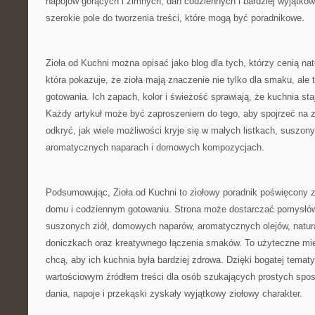
napojów gorących i zimnych, dań codziennych i bardziej wyjątkow
szerokie pole do tworzenia treści, które mogą być poradnikowe.
Zioła od Kuchni można opisać jako blog dla tych, którzy cenią nat
która pokazuje, że zioła mają znaczenie nie tylko dla smaku, ale 
gotowania. Ich zapach, kolor i świeżość sprawiają, że kuchnia sta
Każdy artykuł może być zaproszeniem do tego, aby spojrzeć na zw
odkryć, jak wiele możliwości kryje się w małych listkach, suszon
aromatycznych naparach i domowych kompozycjach.
Podsumowując, Zioła od Kuchni to ziołowy poradnik poświęcony z
domu i codziennym gotowaniu. Strona może dostarczać pomysłó
suszonych ziół, domowych naparów, aromatycznych olejów, natur
doniczkach oraz kreatywnego łączenia smaków. To użyteczne mie
chcą, aby ich kuchnia była bardziej zdrowa. Dzięki bogatej temat
wartościowym źródłem treści dla osób szukających prostych spo
dania, napoje i przekąski zyskały wyjątkowy ziołowy charakter.