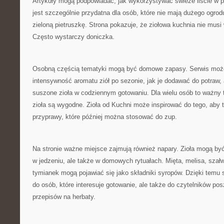
Artykuły mogą podpowiadać, jak wykorzystywać świeże liście w 
jest szczególnie przydatna dla osób, które nie mają dużego ogrod
zieloną pietruszkę. Strona pokazuje, że ziołowa kuchnia nie mus
Często wystarczy doniczka.
Osobną częścią tematyki mogą być domowe zapasy. Serwis moż
intensywność aromatu ziół po sezonie, jak je dodawać do potraw,
suszone zioła w codziennym gotowaniu. Dla wielu osób to ważny
zioła są wygodne. Zioła od Kuchni może inspirować do tego, aby 
przyprawy, które później można stosować do zup.
Na stronie ważne miejsce zajmują również napary. Zioła mogą by
w jedzeniu, ale także w domowych rytuałach. Mięta, melisa, szał
tymianek mogą pojawiać się jako składniki syropów. Dzięki temu s
do osób, które interesuje gotowanie, ale także do czytelników po
przepisów na herbaty.