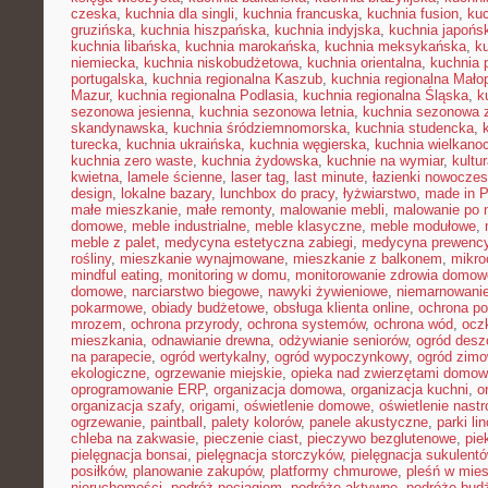
czeska
,
kuchnia dla singli
,
kuchnia francuska
,
kuchnia fusion
,
kuc
gruzińska
,
kuchnia hiszpańska
,
kuchnia indyjska
,
kuchnia japońs
kuchnia libańska
,
kuchnia marokańska
,
kuchnia meksykańska
,
k
niemiecka
,
kuchnia niskobudżetowa
,
kuchnia orientalna
,
kuchnia 
portugalska
,
kuchnia regionalna Kaszub
,
kuchnia regionalna Małop
Mazur
,
kuchnia regionalna Podlasia
,
kuchnia regionalna Śląska
,
k
sezonowa jesienna
,
kuchnia sezonowa letnia
,
kuchnia sezonowa 
skandynawska
,
kuchnia śródziemnomorska
,
kuchnia studencka
,
turecka
,
kuchnia ukraińska
,
kuchnia węgierska
,
kuchnia wielkano
kuchnia zero waste
,
kuchnia żydowska
,
kuchnie na wymiar
,
kultu
kwietna
,
lamele ścienne
,
laser tag
,
last minute
,
łazienki nowocze
design
,
lokalne bazary
,
lunchbox do pracy
,
łyżwiarstwo
,
made in P
małe mieszkanie
,
małe remonty
,
malowanie mebli
,
malowanie po 
domowe
,
meble industrialne
,
meble klasyczne
,
meble modułowe
,
meble z palet
,
medycyna estetyczna zabiegi
,
medycyna prewency
rośliny
,
mieszkanie wynajmowane
,
mieszkanie z balkonem
,
mikro
mindful eating
,
monitoring w domu
,
monitorowanie zdrowia domow
domowe
,
narciarstwo biegowe
,
nawyki żywieniowe
,
niemarnowanie
pokarmowe
,
obiady budżetowe
,
obsługa klienta online
,
ochrona po
mrozem
,
ochrona przyrody
,
ochrona systemów
,
ochrona wód
,
ocz
mieszkania
,
odnawianie drewna
,
odżywianie seniorów
,
ogród des
na parapecie
,
ogród wertykalny
,
ogród wypoczynkowy
,
ogród zim
ekologiczne
,
ogrzewanie miejskie
,
opieka nad zwierzętami domo
oprogramowanie ERP
,
organizacja domowa
,
organizacja kuchni
,
o
organizacja szafy
,
origami
,
oświetlenie domowe
,
oświetlenie nast
ogrzewanie
,
paintball
,
palety kolorów
,
panele akustyczne
,
parki li
chleba na zakwasie
,
pieczenie ciast
,
pieczywo bezglutenowe
,
pie
pielęgnacja bonsai
,
pielęgnacja storczyków
,
pielęgnacja sukulent
posiłków
,
planowanie zakupów
,
platformy chmurowe
,
pleśń w mie
nieruchomości
,
podróż pociągiem
,
podróże aktywne
,
podróże bud