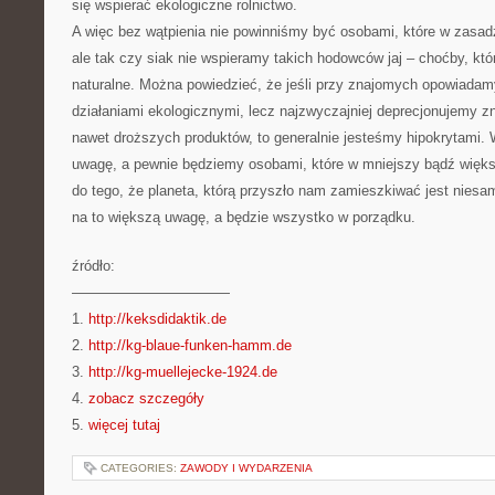
się wspierać ekologiczne rolnictwo.
A więc bez wątpienia nie powinniśmy być osobami, które w zasadz
ale tak czy siak nie wspieramy takich hodowców jaj – choćby, kt
naturalne. Można powiedzieć, że jeśli przy znajomych opowiadam
działaniami ekologicznymi, lecz najzwyczajniej deprecjonujemy 
nawet droższych produktów, to generalnie jesteśmy hipokrytami. 
uwagę, a pewnie będziemy osobami, które w mniejszy bądź więks
do tego, że planeta, którą przyszło nam zamieszkiwać jest nie
na to większą uwagę, a będzie wszystko w porządku.
źródło:
———————————
1.
http://keksdidaktik.de
2.
http://kg-blaue-funken-hamm.de
3.
http://kg-muellejecke-1924.de
4.
zobacz szczegóły
5.
więcej tutaj
CATEGORIES:
ZAWODY I WYDARZENIA