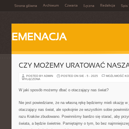
Archiwum
Czwarta
Redakcja
Strona główna
Łęczna
Spis 
EMENACJA
CZY MOŻEMY URATOWAĆ NASZĄ
POSTED BY ADMIN
POSTED ON SIE - 5 - 2025
MOŻLIWOŚĆ K
WYŁĄCZONA
W jaki sposób możemy dbać o otaczający nas świat?
Nie jest powiedziane, że na własną rękę będziemy mieli okazję w
otaczający nas świat, ale spokojnie ze wszystkim sobie powinniś
razu Kraków zbudowano. Powinniśmy bardzo się starać, aby przyn
świata, a będzie świetnie. Pamiętajmy o tym, bo bez najmniejszeg