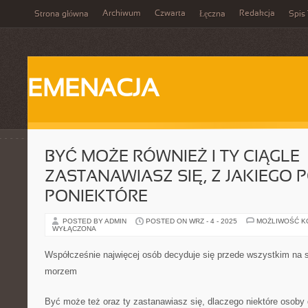
Archiwum
Czwarta
Redakcja
Strona główna
Łęczna
Spis 
EMENACJA
BYĆ MOŻE RÓWNIEŻ I TY CIĄGLE
ZASTANAWIASZ SIĘ, Z JAKIEGO
PONIEKTÓRE
POSTED BY ADMIN
POSTED ON WRZ - 4 - 2025
MOŻLIWOŚĆ 
WYŁĄCZONA
Współcześnie najwięcej osób decyduje się przede wszystkim na
morzem
Być może też oraz ty zastanawiasz się, dlaczego niektóre osoby 