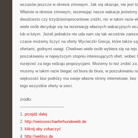
wczasów jeszcze w okresie zimowym. Jak się okazuje, nie jest to
Właśnie w okresie zimowym, rezerwując nasze wakacje jesteśmy 
dwudziesto czy trzydziestoprocentowe zniżki, nic w takim razie 
wiele osób decyduje się na rezerwację własnych wakacyjnych wc
lub w lutym. Jeżeli jednakże nie uda nam się tak wcześnie zar
czasie możemy liczyć na oferty Wycieczki Grecja, które także s
ofertami, godnymi uwagi. Chwilowo wiele osób wybiera się na rej
poszukiwaniu w najwyższym stopniu interesujących ofert, wobec t
rozejrzeć za tego rodzaju propozycjami. Możemy to też zrobić za 
musimy w takim razie biegać od biura do biura, w poszukiwaniu 
większość biur podróży ma swoje własne strony internetowe, be
tego wszystkie oferty w sieci.
źródło:
———————————
1.
przejdź dalej
2.
http://weisseschaeferhundeweb.de
3.
kliknij aby zobaczyć
4.
http://welitso.de