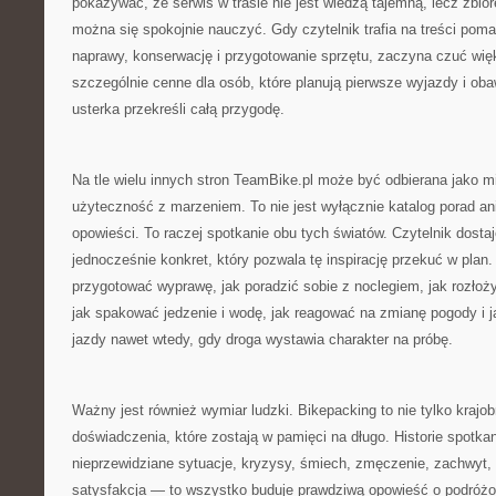
pokazywać, że serwis w trasie nie jest wiedzą tajemną, lecz zbio
można się spokojnie nauczyć. Gdy czytelnik trafia na treści pom
naprawy, konserwację i przygotowanie sprzętu, zaczyna czuć wi
szczególnie cenne dla osób, które planują pierwsze wyjazdy i oba
usterka przekreśli całą przygodę.
Na tle wielu innych stron TeamBike.pl może być odbierana jako mi
użyteczność z marzeniem. To nie jest wyłącznie katalog porad ani
opowieści. To raczej spotkanie obu tych światów. Czytelnik dostaje
jednocześnie konkret, który pozwala tę inspirację przekuć w plan.
przygotować wyprawę, jak poradzić sobie z noclegiem, jak rozłoży
jak spakować jedzenie i wodę, jak reagować na zmianę pogody i ja
jazdy nawet wtedy, gdy droga wystawia charakter na próbę.
Ważny jest również wymiar ludzki. Bikepacking to nie tylko krajobr
doświadczenia, które zostają w pamięci na długo. Historie spotk
nieprzewidziane sytuacje, kryzysy, śmiech, zmęczenie, zachwyt,
satysfakcja — to wszystko buduje prawdziwą opowieść o podróż