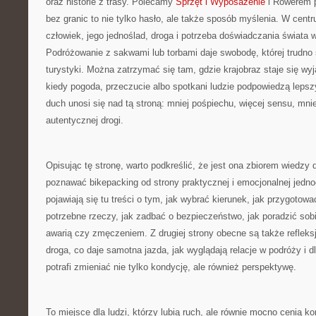
oraz historie z trasy. Polecamy
Sprzęt i Wyposażenie
i Rowerem p
bez granic to nie tylko hasło, ale także sposób myślenia. W centr
człowiek, jego jednoślad, droga i potrzeba doświadczania świata
Podróżowanie z sakwami lub torbami daje swobodę, której trudno
turystyki. Można zatrzymać się tam, gdzie krajobraz staje się wy
kiedy pogoda, przeczucie albo spotkani ludzie podpowiedzą lepszy
duch unosi się nad tą stroną: mniej pośpiechu, więcej sensu, mni
autentycznej drogi.
Opisując tę stronę, warto podkreślić, że jest ona zbiorem wiedzy 
poznawać bikepacking od strony praktycznej i emocjonalnej jedno
pojawiają się tu treści o tym, jak wybrać kierunek, jak przygotow
potrzebne rzeczy, jak zadbać o bezpieczeństwo, jak poradzić so
awarią czy zmęczeniem. Z drugiej strony obecne są także refleks
droga, co daje samotna jazda, jak wyglądają relacje w podróży i
potrafi zmieniać nie tylko kondycję, ale również perspektywę.
To miejsce dla ludzi, którzy lubią ruch, ale równie mocno cenią ko