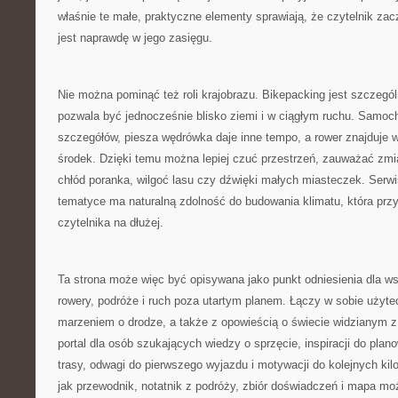
właśnie te małe, praktyczne elementy sprawiają, że czytelnik za
jest naprawdę w jego zasięgu.
Nie można pominąć też roli krajobrazu. Bikepacking jest szczegó
pozwala być jednocześnie blisko ziemi i w ciągłym ruchu. Samoc
szczegółów, piesza wędrówka daje inne tempo, a rower znajduje w
środek. Dzięki temu można lepiej czuć przestrzeń, zauważać zmi
chłód poranka, wilgoć lasu czy dźwięki małych miasteczek. Serwi
tematyce ma naturalną zdolność do budowania klimatu, która przy
czytelnika na dłużej.
Ta strona może więc być opisywana jako punkt odniesienia dla ws
rowery, podróże i ruch poza utartym planem. Łączy w sobie użyte
marzeniem o drodze, a także z opowieścią o świecie widzianym z
portal dla osób szukających wiedzy o sprzęcie, inspiracji do pl
trasy, odwagi do pierwszego wyjazdu i motywacji do kolejnych kil
jak przewodnik, notatnik z podróży, zbiór doświadczeń i mapa moż