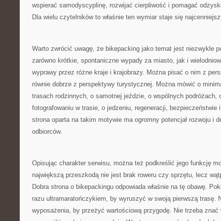
wspierać samodyscyplinę, rozwijać cierpliwość i pomagać odzys
Dla wielu czytelników to właśnie ten wymiar staje się najcenniejsz
Warto zwrócić uwagę, że bikepacking jako temat jest niezwykle 
zarówno krótkie, spontaniczne wypady za miasto, jak i wielodnio
wyprawy przez różne kraje i krajobrazy. Można pisać o nim z pers
równie dobrze z perspektywy turystycznej. Można mówić o minim
trasach rodzinnych, o samotnej jeździe, o wspólnych podróżach, 
fotografowaniu w trasie, o jedzeniu, regeneracji, bezpieczeństwie
strona oparta na takim motywie ma ogromny potencjał rozwoju i d
odbiorców.
Opisując charakter serwisu, można też podkreślić jego funkcję m
największą przeszkodą nie jest brak roweru czy sprzętu, lecz wą
Dobra strona o bikepackingu odpowiada właśnie na tę obawę. Poka
razu ultramaratończykiem, by wyruszyć w swoją pierwszą trasę. 
wyposażenia, by przeżyć wartościową przygodę. Nie trzeba znać