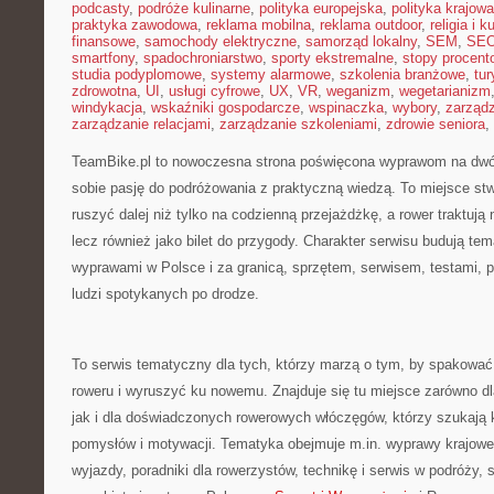
podcasty
,
podróże kulinarne
,
polityka europejska
,
polityka krajowa
praktyka zawodowa
,
reklama mobilna
,
reklama outdoor
,
religia i k
finansowe
,
samochody elektryczne
,
samorząd lokalny
,
SEM
,
SE
smartfony
,
spadochroniarstwo
,
sporty ekstremalne
,
stopy procent
studia podyplomowe
,
systemy alarmowe
,
szkolenia branżowe
,
tur
zdrowotna
,
UI
,
usługi cyfrowe
,
UX
,
VR
,
weganizm
,
wegetarianizm
windykacja
,
wskaźniki gospodarcze
,
wspinaczka
,
wybory
,
zarząd
zarządzanie relacjami
,
zarządzanie szkoleniami
,
zdrowie seniora
,
TeamBike.pl to nowoczesna strona poświęcona wyprawom na dwóc
sobie pasję do podróżowania z praktyczną wiedzą. To miejsce stw
ruszyć dalej niż tylko na codzienną przejażdżkę, a rower traktują 
lecz również jako bilet do przygody. Charakter serwisu budują te
wyprawami w Polsce i za granicą, sprzętem, serwisem, testami, p
ludzi spotykanych po drodze.
To serwis tematyczny dla tych, którzy marzą o tym, by spakować 
roweru i wyruszyć ku nowemu. Znajduje się tu miejsce zarówno dl
jak i dla doświadczonych rowerowych włóczęgów, którzy szukają ko
pomysłów i motywacji. Tematyka obejmuje m.in. wyprawy krajowe
wyjazdy, poradniki dla rowerzystów, technikę i serwis w podróży, 