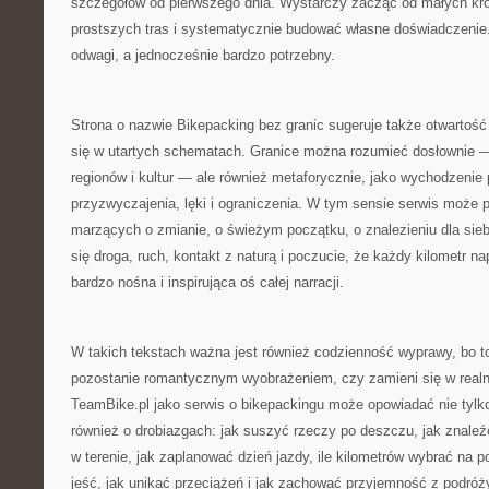
szczegółów od pierwszego dnia. Wystarczy zacząć od małych kr
prostszych tras i systematycznie budować własne doświadczenie.
odwagi, a jednocześnie bardzo potrzebny.
Strona o nazwie Bikepacking bez granic sugeruje także otwartość
się w utartych schematach. Granice można rozumieć dosłownie —
regionów i kultur — ale również metaforycznie, jako wychodzenie
przyzwyczajenia, lęki i ograniczenia. W tym sensie serwis może 
marzących o zmianie, o świeżym początku, o znalezieniu dla siebie
się droga, ruch, kontakt z naturą i poczucie, że każdy kilometr 
bardzo nośna i inspirująca oś całej narracji.
W takich tekstach ważna jest również codzienność wyprawy, bo t
pozostanie romantycznym wyobrażeniem, czy zamieni się w real
TeamBike.pl jako serwis o bikepackingu może opowiadać nie tylko 
również o drobiazgach: jak suszyć rzeczy po deszczu, jak znaleź
w terenie, jak zaplanować dzień jazdy, ile kilometrów wybrać na 
jeść, jak unikać przeciążeń i jak zachować przyjemność z podró