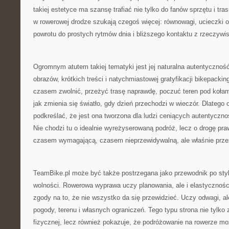
takiej estetyce ma szansę trafiać nie tylko do fanów sprzętu i tras
w rowerowej drodze szukają czegoś więcej: równowagi, ucieczki 
powrotu do prostych rytmów dnia i bliższego kontaktu z rzeczywis
Ogromnym atutem takiej tematyki jest jej naturalna autentyczno
obrazów, krótkich treści i natychmiastowej gratyfikacji bikepacki
czasem zwolnić, przeżyć trasę naprawdę, poczuć teren pod kołam
jak zmienia się światło, gdy dzień przechodzi w wieczór. Dlatego 
podkreślać, że jest ona tworzona dla ludzi ceniących autentycz
Nie chodzi tu o idealnie wyreżyserowaną podróż, lecz o drogę pra
czasem wymagającą, czasem nieprzewidywalną, ale właśnie prze
TeamBike.pl może być także postrzegana jako przewodnik po sty
wolności. Rowerowa wyprawa uczy planowania, ale i elastyczności
zgody na to, że nie wszystko da się przewidzieć. Uczy odwagi, al
pogody, terenu i własnych ograniczeń. Tego typu strona nie tylk
fizycznej, lecz również pokazuje, że podróżowanie na rowerze m