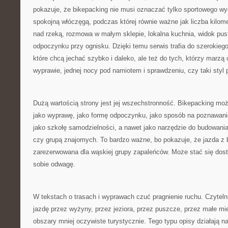
pokazuje, że bikepacking nie musi oznaczać tylko sportowego w
spokojną włóczęgą, podczas której równie ważne jak liczba kilom
nad rzeką, rozmowa w małym sklepie, lokalna kuchnia, widok puste
odpoczynku przy ognisku. Dzięki temu serwis trafia do szerokieg
które chcą jechać szybko i daleko, ale też do tych, którzy marzą o
wyprawie, jednej nocy pod namiotem i sprawdzeniu, czy taki styl p
Dużą wartością strony jest jej wszechstronność. Bikepacking możn
jako wyprawę, jako formę odpoczynku, jako sposób na poznawanie
jako szkołę samodzielności, a nawet jako narzędzie do budowania 
czy grupą znajomych. To bardzo ważne, bo pokazuje, że jazda z 
zarezerwowana dla wąskiej grupy zapaleńców. Może stać się dos
sobie odwagę.
W tekstach o trasach i wyprawach czuć pragnienie ruchu. Czytel
jazdę przez wyżyny, przez jeziora, przez puszcze, przez małe mi
obszary mniej oczywiste turystycznie. Tego typu opisy działają n