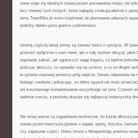
rower staje się idealnym towarzyszem poznawania miejsc nie tylk
lecz również tych cichych, które najlepiej smakują właśnie z pers
temu TeamBike.pl może inspirować do planowania własnych wypad
podróży daleko poza granice codzienności.
Istotną częścią takiej strony są również treści o sprzęcie. W świ
przecież wyłącznie o sam rower, ale o cały system decyzji: jakie 
naprawdę zabrać, jak ograniczyć wagę bagażu, co będzie potrzebn
podczas deszczu, co sprawdzi się na szutrze, a co na długim asfa
te pytania stanowią pierwszy próg wejścia. Serwis odpowiada na n
budując zaufanie i pokazując, że dobry wyjazd nie musi oznacza
ani kosztownego kompletowania wszystkiego od zera. Czasem wię
nadmiar rzeczy, a prostota okazuje się najlepszą towarzyszką dro
Nie mniej ważne są zagadnienia techniczne, bo każda dłuższa pod
stawia przed rowerzystą pytania o napęd, opony, łożyska, hamulce
czy zapasowe części. Dobra strona o bikepackingu powinna oswaj