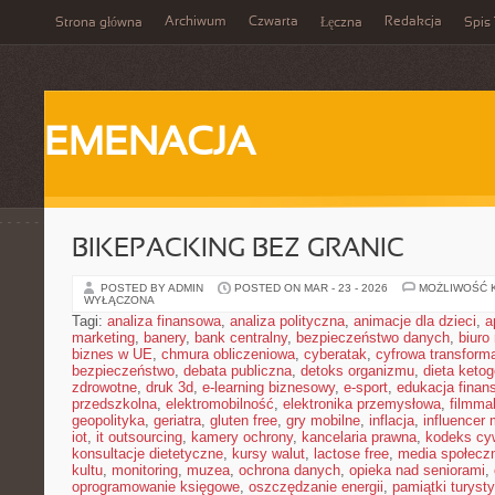
Archiwum
Czwarta
Redakcja
Strona główna
Łęczna
Spis 
EMENACJA
BIKEPACKING BEZ GRANIC
POSTED BY ADMIN
POSTED ON MAR - 23 - 2026
MOŻLIWOŚĆ 
WYŁĄCZONA
Tagi:
analiza finansowa
,
analiza polityczna
,
animacje dla dzieci
,
a
marketing
,
banery
,
bank centralny
,
bezpieczeństwo danych
,
biuro
biznes w UE
,
chmura obliczeniowa
,
cyberatak
,
cyfrowa transform
bezpieczeństwo
,
debata publiczna
,
detoks organizmu
,
dieta keto
zdrowotne
,
druk 3d
,
e-learning biznesowy
,
e-sport
,
edukacja finan
przedszkolna
,
elektromobilność
,
elektronika przemysłowa
,
filmma
geopolityka
,
geriatra
,
gluten free
,
gry mobilne
,
inflacja
,
influencer 
iot
,
it outsourcing
,
kamery ochrony
,
kancelaria prawna
,
kodeks cyw
konsultacje dietetyczne
,
kursy walut
,
lactose free
,
media społeczn
kultu
,
monitoring
,
muzea
,
ochrona danych
,
opieka nad seniorami
,
oprogramowanie księgowe
,
oszczędzanie energii
,
pamiątki turyst