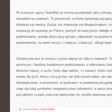
W szerszym ujęciu TeamBike.pl można przedstawić jako cyfrową
nomadów na rowerach. To przestrzeń, w której spotykają się pasja
dzielenia się wiedzą. Każdy, kto interesuje się bikepackingiem, zna
inspirację do wyprawy po Polsce, pomysł na trasę przez odległe re
podróżowaniu, poradę dotyczącą sprzętu, odpowiedź na pytania t
potwierdzenie, że warto ruszyć z miejsca i zobaczyć, dokąd dopr
Ostatecznie jest to strona o czymś więcej niż tylko o rowerach. 
prostszym i bardziej świadomym podróżowaniu, o odkrywaniu świ
bliskości natury, o ruchu, który daje radość, i o trasach, które zo
serwis dla tych, którzy chcą jechać nie tylko przed siebie, ale ta
doświadczenie, w przestrzeń, w spotkanie i w prawdziwą przygodę
staje się tutaj symbolem nieograniczonej ciekawości, a sama str
początkiem czegoś znacznie większego niż zwykła rowerowa wyc
CATEGORIES:
FILETYPES