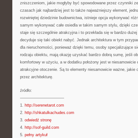
zniszczeniom, jakie mogłyby być spowodowane przez czynniki ze
czasach jak najbardziej jest to także najważniejszy element, jedn
rozwiniętej dziedzinie budownictwa, istnieje opcja wykonywać róż
samym wykonywać całe osiedla w takim samym stylu, dzięki czem
staje się szczególnie atrakcyjna i to przekłada się w bardzo duże
decyduje się taki obiekt nabyć. Jednak architektura w tym przypa
dla nieruchomości, ponieważ dzięki temu, osoby specjalizujące s
rodzaju obiektu, mają okazję uzyskać bardzo dobrą sumę, jeśli ob
komfortowy w użyciu, a w dodatku położony jest w niesamowicie do
atrakcyjne otoczenie. Są to elementy niesamowicie ważne, jakie 
przez architekturę.
źródło:
———————————
1.
http://serenetarot.com
2.
http://shkatulkachudes.com
3.
odwiedź stronę
4.
http://sof-guild.com
5.
pełny artykuł