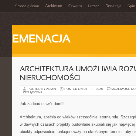
Archiwum
Czwarta
Redakcja
Strona główna
Łęczna
Spis 
EMENACJA
ARCHITEKTURA UMOŻLIWIA ROZW
NIERUCHOMOŚCI
POSTED BY ADMIN
POSTED ON LIP - 7 - 2025
MOŻLIWOŚĆ K
WYŁĄCZONA
Jak zadbać o swój dom?
Architektura, spełnia od wieków szczególnie istotną rolę. Szczegó
w dawnych czasach projekty budowlane skupiali się jak najwięcej
obiekty odpowiednio funkcjonowały na określonym terenie i aby ni