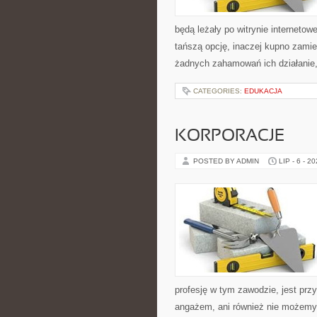
będą leżały po witrynie internetow
tańszą opcję, inaczej kupno zami
żadnych zahamowań ich działanie,
CATEGORIES:
EDUKACJA
KORPORACJE
POSTED BY ADMIN
LIP - 6 - 2
profesję w tym zawodzie, jest pr
angażem, ani również nie możemy z