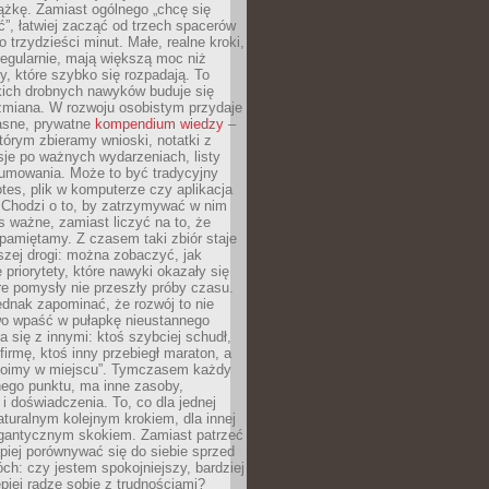
ążkę. Zamiast ogólnego „chcę się
ć”, łatwiej zacząć od trzech spacerów
o trzydzieści minut. Małe, realne kroki,
egularnie, mają większą moc niż
y, które szybko się rozpadają. To
kich drobnych nawyków buduje się
zmiana. W rozwoju osobistym przydaje
łasne, prywatne
kompendium wiedzy
–
tórym zbieramy wnioski, notatki z
eksje po ważnych wydarzeniach, listy
sumowania. Może to być tradycyjny
tes, plik w komputerze czy aplikacja
. Chodzi o to, by zatrzymywać w nim
as ważne, zamiast liczyć na to, że
pamiętamy. Z czasem taki zbiór staje
zej drogi: można zobaczyć, jak
 priorytety, które nawyki okazały się
óre pomysły nie przeszły próby czasu.
dnak zapominać, że rozwój to nie
wo wpaść w pułapkę nieustannego
 się z innymi: ktoś szybciej schudł,
 firmę, ktoś inny przebiegł maraton, a
toimy w miejscu”. Tymczasem każdy
nnego punktu, ma inne zasoby,
 i doświadczenia. To, co dla jednej
aturalnym kolejnym krokiem, dla innej
gantycznym skokiem. Zamiast patrzeć
epiej porównywać się do siebie sprzed
ch: czy jestem spokojniejszy, bardziej
piej radzę sobie z trudnościami?