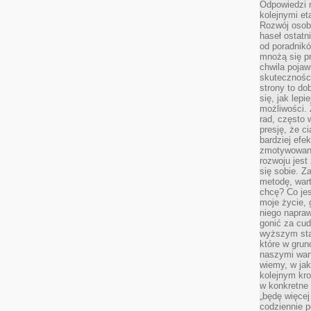
Odpowiedzi n
kolejnymi et
Rozwój osobi
haseł ostatni
od poradnik
mnożą się pr
chwila pojaw
skuteczności
strony to do
się, jak lepi
możliwości. 
rad, często 
presję, że c
bardziej ef
zmotywowan
rozwoju jest
się sobie. Z
metodę, war
chcę? Co je
moje życie, 
niego napraw
gonić za cud
wyższym sta
które w grun
naszymi wart
wiemy, w ja
kolejnym kr
w konkretne 
„będę więcej
codziennie p