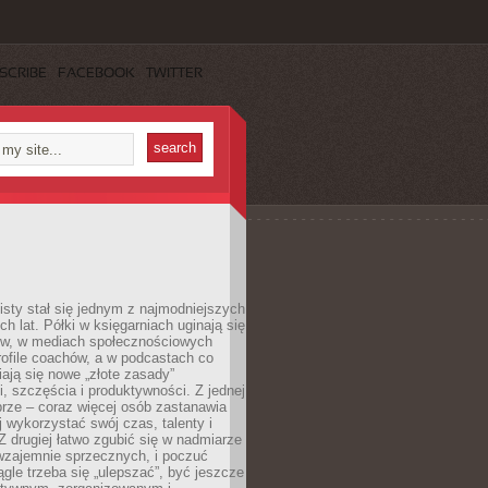
SCRIBE
FACEBOOK
TWITTER
sty stał się jednym z najmodniejszych
ch lat. Półki w księgarniach uginają się
ów, w mediach społecznościowych
ofile coachów, a w podcastach co
iają się nowe „złote zasady”
, szczęścia i produktywności. Z jednej
brze – coraz więcej osób zastanawia
ej wykorzystać swój czas, talenty i
Z drugiej łatwo zgubić się w nadmiarze
wzajemnie sprzecznych, i poczuć
iągle trzeba się „ulepszać”, być jeszcze