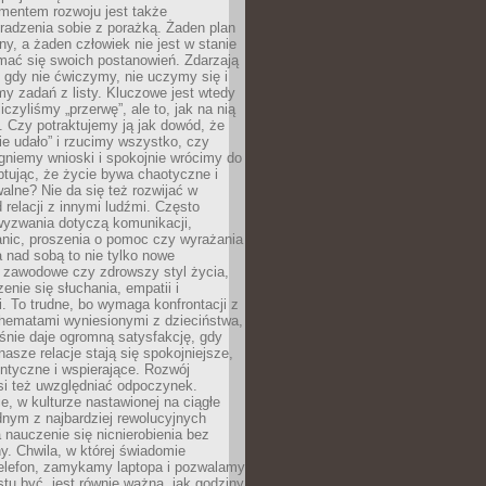
entem rozwoju jest także
radzenia sobie z porażką. Żaden plan
lny, a żaden człowiek nie jest w stanie
mać się swoich postanowień. Zdarzają
, gdy nie ćwiczymy, nie uczymy się i
emy zadań z listy. Kluczowe jest wtedy
liczyliśmy „przerwę”, ale to, jak na nią
 Czy potraktujemy ją jak dowód, że
ie udało” i rzucimy wszystko, czy
gniemy wnioski i spokojnie wrócimy do
ptując, że życie bywa chaotyczne i
alne? Nie da się też rozwijać w
 relacji z innymi ludźmi. Często
wyzwania dotyczą komunikacji,
anic, proszenia o pomoc czy wyrażania
a nad sobą to nie tylko nowe
i zawodowe czy zdrowszy styl życia,
enie się słuchania, empatii i
. To trudne, bo wymaga konfrontacji z
hematami wyniesionymi z dzieciństwa,
śnie daje ogromną satysfakcję, gdy
nasze relacje stają się spokojniejsze,
entyczne i wspierające. Rozwój
si też uwzględniać odpoczynek.
e, w kulturze nastawionej na ciągłe
ednym z najbardziej rewolucyjnych
nauczenie się nicnierobienia bez
y. Chwila, w której świadomie
elefon, zamykamy laptopa i pozwalamy
stu być, jest równie ważna, jak godziny