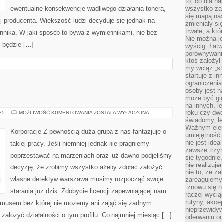
to, co dla n
ewentualne konsekwencje wadliwego działania tonera,
wszystko za
się mapą nas
ej producenta. Większość ludzi decyduje się jednak na
zmieniały się
trwałe, a kt
ennika. W jaki sposób to bywa z wymiennikami, nie bez
Nie można je
 będzie […]
wyścig. Łat
porównywania
ktoś założył
my wciąż „s
startuje z i
ograniczenia
osoby jest n
może być gi
na innych, l
roku czy dwó
KORPORACJE
025
MOŻLIWOŚĆ KOMENTOWANIA
ZOSTAŁA WYŁĄCZONA
świadomy, le
Ważnym elem
Korporacje Z pewnością duża grupa z nas fantazjuje o
umiejętność 
nie jest idea
takiej pracy. Jeśli niemniej jednak nie pragniemy
zawsze trzy
poprzestawać na marzeniach oraz już dawno podjęliśmy
się tygodnie
nie realizuj
decyzję, że zrobimy wszystko ażeby zdołać założyć
nie to, że za
własne detektyw warszawa musimy rozpocząć swoje
zareagujemy.
„znowu się n
starania już dziś. Zdobycie licencji zapewniającej nam
raczej wycią
rutyny, akce
zymusem bez której nie możemy ani zająć się żadnym
nieprzewidyw
ałożyć działalności o tym profilu. Co najmniej miesiąc […]
oderwaniu od