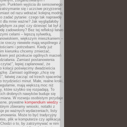
ektywnym, zorganizowanym i
ym. Punktem wyjścia do sensownego
 zatrzymanie się i uczciwe przyjrzenie
amiast od razu wdrażać kolejną modną
to zadać pytanie: czego tak naprawdę
st dla mnie ważne? Jak wyglądałoby
gdybym za pięć czy dziesięć lat był z
dę zadowolony? Bez tej refleksji łatwo
zymi celami – lepszą sylwetką,
nowiskiem, większym mieszkaniem –
cie rzeczy niewiele mają wspólnego z
ościami i potrzebami. Kiedy już
kim kierunku chcemy zmierzać,
okiem jest przekucie ogólnych marzeń
działania. Zamiast postanowienia
 czytać”, lepiej zaplanować, że
o kolacji poświęcimy dwadzieścia
ążkę. Zamiast ogólnego „chcę się
ć”, łatwiej zacząć od trzech spacerów
o trzydzieści minut. Małe, realne kroki,
egularnie, mają większą moc niż
y, które szybko się rozpadają. To
kich drobnych nawyków buduje się
zmiana. W rozwoju osobistym przydaje
łasne, prywatne
kompendium wiedzy
–
tórym zbieramy wnioski, notatki z
eksje po ważnych wydarzeniach, listy
sumowania. Może to być tradycyjny
tes, plik w komputerze czy aplikacja
. Chodzi o to, by zatrzymywać w nim