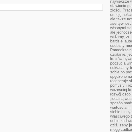
największe 
stawiania gr
złości. Prac
umiejętnośc
ale także ucz
asertywności
własnymi sc
ale jednocze
widzimy, że 
bardziej aut
osobisty mu
Paradoksalni
działanie, j
kroków bywa 
poczucia win
odkładamy t
sobie po pro
spędzone na
regeneruje s
pomysły i ro
wcześniej kr
rozwój osobi
„idealną wer
sposób bard
wartościami 
siebie i inn
właściwego t
sobie zadaw
dziś, żeby j
mogę zadbać 