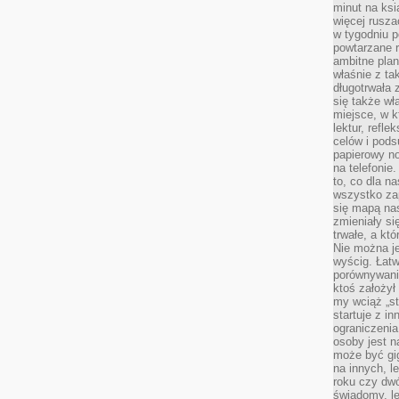
minut na ksi
więcej rusza
w tygodniu p
powtarzane r
ambitne plan
właśnie z ta
długotrwała 
się także w
miejsce, w k
lektur, refl
celów i pod
papierowy no
na telefonie
to, co dla n
wszystko za
się mapą nas
zmieniały się
trwałe, a kt
Nie można je
wyścig. Łat
porównywania
ktoś założył
my wciąż „s
startuje z i
ograniczenia
osoby jest n
może być gi
na innych, l
roku czy dwó
świadomy, le