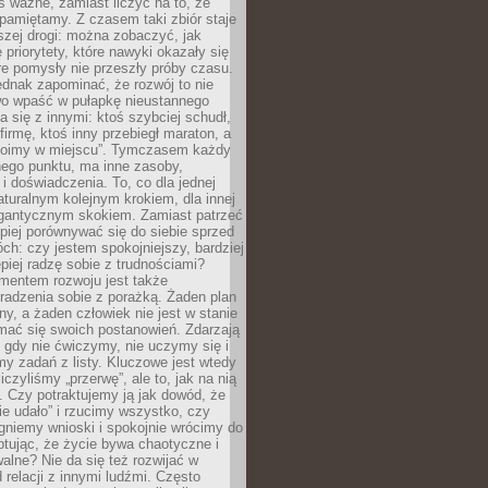
as ważne, zamiast liczyć na to, że
pamiętamy. Z czasem taki zbiór staje
zej drogi: można zobaczyć, jak
 priorytety, które nawyki okazały się
óre pomysły nie przeszły próby czasu.
dnak zapominać, że rozwój to nie
wo wpaść w pułapkę nieustannego
 się z innymi: ktoś szybciej schudł,
 firmę, ktoś inny przebiegł maraton, a
toimy w miejscu”. Tymczasem każdy
nnego punktu, ma inne zasoby,
 i doświadczenia. To, co dla jednej
aturalnym kolejnym krokiem, dla innej
gantycznym skokiem. Zamiast patrzeć
epiej porównywać się do siebie sprzed
ch: czy jestem spokojniejszy, bardziej
piej radzę sobie z trudnościami?
entem rozwoju jest także
radzenia sobie z porażką. Żaden plan
lny, a żaden człowiek nie jest w stanie
mać się swoich postanowień. Zdarzają
, gdy nie ćwiczymy, nie uczymy się i
emy zadań z listy. Kluczowe jest wtedy
liczyliśmy „przerwę”, ale to, jak na nią
 Czy potraktujemy ją jak dowód, że
ie udało” i rzucimy wszystko, czy
gniemy wnioski i spokojnie wrócimy do
ptując, że życie bywa chaotyczne i
alne? Nie da się też rozwijać w
 relacji z innymi ludźmi. Często