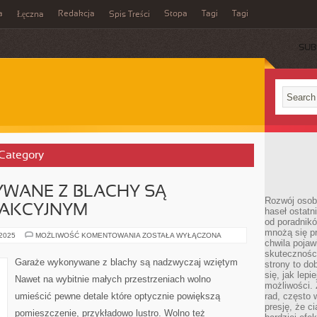
a
Redakcja
Stopa
Tagi
Tagi
Łęczna
Spis Treści
SUB
 Category
WANE Z BLACHY SĄ
Rozwój osobi
RAKCYJNYM
haseł ostatni
od poradnik
mnożą się pr
GARAŻE
 2025
MOŻLIWOŚĆ KOMENTOWANIA
ZOSTAŁA WYŁĄCZONA
chwila pojaw
WYKONYWANE
Z
skuteczności
BLACHY
Garaże wykonywane z blachy są nadzwyczaj wziętym
strony to do
SĄ
NIEZMIERNIE
się, jak lepi
Nawet na wybitnie małych przestrzeniach wolno
ATRAKCYJNYM
możliwości. 
umieścić pewne detale które optycznie powiększą
rad, często 
presję, że c
pomieszczenie, przykładowo lustro. Wolno też