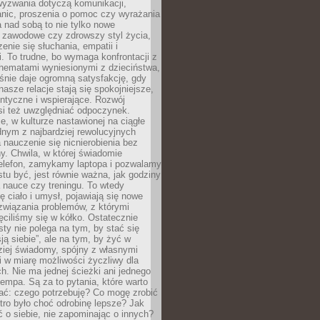
wyzwania dotyczą komunikacji,
anic, proszenia o pomoc czy wyrażania
a nad sobą to nie tylko nowe
i zawodowe czy zdrowszy styl życia,
enie się słuchania, empatii i
. To trudne, bo wymaga konfrontacji z
hematami wyniesionymi z dzieciństwa,
śnie daje ogromną satysfakcję, gdy
nasze relacje stają się spokojniejsze,
entyczne i wspierające. Rozwój
si też uwzględniać odpoczynek.
e, w kulturze nastawionej na ciągłe
ednym z najbardziej rewolucyjnych
nauczenie się nicnierobienia bez
y. Chwila, w której świadomie
elefon, zamykamy laptopa i pozwalamy
stu być, jest równie ważna, jak godziny
 nauce czy treningu. To wtedy
ię ciało i umysł, pojawiają się nowe
związania problemów, z którymi
ęciliśmy się w kółko. Ostatecznie
sty nie polega na tym, by stać się
sją siebie”, ale na tym, by żyć w
ziej świadomy, spójny z własnymi
i w miarę możliwości życzliwy dla
ych. Nie ma jednej ścieżki ani jednego
empa. Są za to pytania, które warto
ać: czego potrzebuję? Co mogę zrobić
utro było choć odrobinę lepsze? Jak
o siebie, nie zapominając o innych?