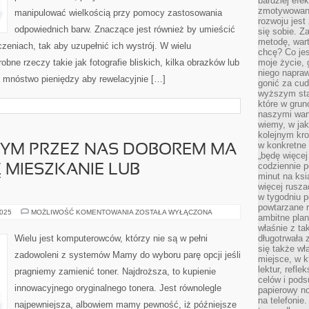
bardziej ef
zmotywowan
manipulować wielkością przy pomocy zastosowania
rozwoju jest
odpowiednich barw. Znaczące jest również by umieścić
się sobie. Z
metodę, war
eniach, tak aby uzupełnić ich wystrój. W wielu
chcę? Co je
bne rzeczy takie jak fotografie bliskich, kilka obrazków lub
moje życie, 
niego napraw
ć mnóstwo pieniędzy aby rewelacyjnie […]
gonić za cud
wyższym sta
które w grun
naszymi wart
wiemy, w ja
kolejnym kr
w konkretne 
NYM PRZEZ NAS DOBOREM MA
„będę więcej
codziennie p
Ę MIESZKANIE LUB
minut na ksi
więcej rusza
w tygodniu p
powtarzane r
O
2025
MOŻLIWOŚĆ KOMENTOWANIA
ZOSTAŁA WYŁĄCZONA
ambitne plan
ILE
STWORZONYM
właśnie z ta
PRZEZ
Wielu jest komputerowców, którzy nie są w pełni
długotrwała 
NAS
się także w
DOBOREM
zadowoleni z systemów Mamy do wyboru parę opcji jeśli
MA
miejsce, w k
OKAZJĘ
lektur, refl
pragniemy zamienić toner. Najdroższa, to kupienie
STAĆ
celów i pod
SIĘ
innowacyjnego oryginalnego tonera. Jest równolegle
MIESZKANIE
papierowy no
LUB
na telefonie
EWENTUALNIE
najpewniejsza, albowiem mamy pewność, iż późniejsze