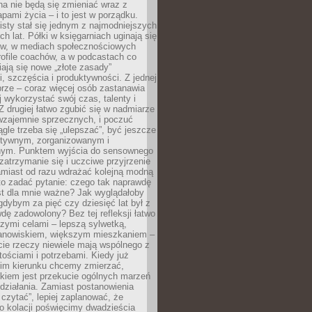
a nie będą się zmieniać wraz z
apami życia – i to jest w porządku.
sty stał się jednym z najmodniejszych
ch lat. Półki w księgarniach uginają się
ów, w mediach społecznościowych
ofile coachów, a w podcastach co
iają się nowe „złote zasady”
, szczęścia i produktywności. Z jednej
brze – coraz więcej osób zastanawia
ej wykorzystać swój czas, talenty i
Z drugiej łatwo zgubić się w nadmiarze
wzajemnie sprzecznych, i poczuć
iągle trzeba się „ulepszać”, być jeszcze
ektywnym, zorganizowanym i
ym. Punktem wyjścia do sensownego
 zatrzymanie się i uczciwe przyjrzenie
amiast od razu wdrażać kolejną modną
to zadać pytanie: czego tak naprawdę
st dla mnie ważne? Jak wyglądałoby
gdybym za pięć czy dziesięć lat był z
dę zadowolony? Bez tej refleksji łatwo
zymi celami – lepszą sylwetką,
nowiskiem, większym mieszkaniem –
cie rzeczy niewiele mają wspólnego z
ościami i potrzebami. Kiedy już
kim kierunku chcemy zmierzać,
okiem jest przekucie ogólnych marzeń
działania. Zamiast postanowienia
 czytać”, lepiej zaplanować, że
o kolacji poświęcimy dwadzieścia