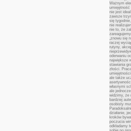
Ważnym elem
umiejętność 
nie jest idea
zawsze trzy
się tygodnie
nie realizuj
nie to, że za
zareagujemy.
„znowu się n
raczej wycią
rutyny, akce
nieprzewidyw
oderwaniu od
największe 
stawiania gr
złości. Prac
umiejętnośc
ale także ucz
asertywności
własnymi sc
ale jednocze
widzimy, że 
bardziej aut
osobisty mu
Paradoksalni
działanie, j
kroków bywa 
poczucia win
odkładamy t
sobie po pro