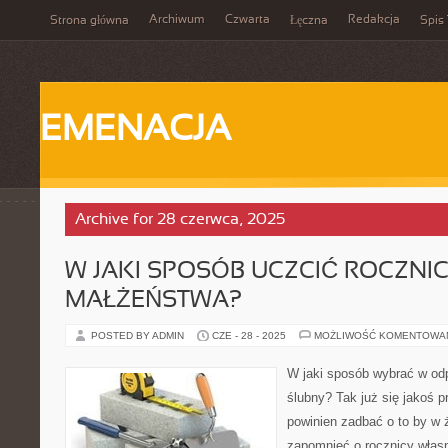
Archiwum
Czwarta
Redakcja
Strona główna
Łęczna
Spis 
EMENACJA
Archive for 28 czerwca, 2025
W JAKI SPOSÓB UCZCIĆ ROCZN
MAŁŻEŃSTWA?
POSTED BY ADMIN
CZE - 28 - 2025
MOŻLIWOŚĆ KOMENTOWA
W jaki sposób wybrać w odp
ślubny? Tak już się jakoś p
powinien zadbać o to by w
zapomnieć o rocznicy włas