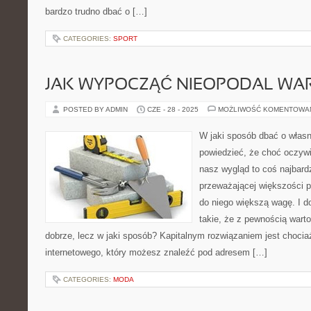
bardzo trudno dbać o […]
CATEGORIES:
SPORT
JAK WYPOCZĄĆ NIEOPODAL WA
POSTED BY ADMIN
CZE - 28 - 2025
MOŻLIWOŚĆ KOMENTOWA
W jaki sposób dbać o włas
powiedzieć, że choć oczywiś
nasz wygląd to coś najbardz
przeważającej większości 
do niego większą wagę. I d
takie, że z pewnością wart
dobrze, lecz w jaki sposób? Kapitalnym rozwiązaniem jest chocia
internetowego, który możesz znaleźć pod adresem […]
CATEGORIES:
MODA