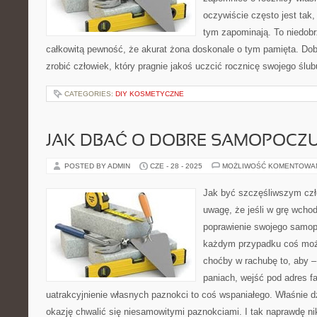
oczywiście często jest tak,
tym zapominają. To niedob
całkowitą pewność, że akurat żona doskonale o tym pamięta. Do
zrobić człowiek, który pragnie jakoś uczcić rocznicę swojego ślu
CATEGORIES:
DIY KOSMETYCZNE
JAK DBAĆ O DOBRE SAMOPOCZU
POSTED BY ADMIN
CZE - 28 - 2025
MOŻLIWOŚĆ KOMENTOWA
Jak być szczęśliwszym czł
uwagę, że jeśli w grę wcho
poprawienie swojego samop
każdym przypadku coś mo
choćby w rachubę to, aby 
paniach, wejść pod adres f
uatrakcyjnienie własnych paznokci to coś wspaniałego. Właśnie d
okazję chwalić się niesamowitymi paznokciami. I tak naprawdę nikt