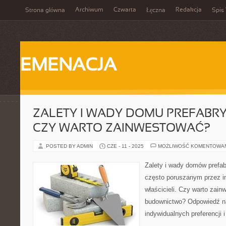
Archiwum
Czwarta
Redakcja
Strona główna
Łęczna
Spis 
EMENACJA
ZALETY I WADY DOMU PREFAB
CZY WARTO ZAINWESTOWAĆ?
POSTED BY ADMIN
CZE - 11 - 2025
MOŻLIWOŚĆ KOMENTOWA
Zalety i wady domów pref
często poruszanym przez i
właścicieli. Czy warto zai
budownictwo? Odpowiedź na
indywidualnych preferencji i