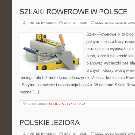
SZLAKI ROWEROWE W POLSCE
POSTED BY ADMIN
GRU - 27 - 2025
MOŻLIWOŚĆ KOMENTOWA
Szlaki-Rowerowe.pl to blog 
jednym miejscu trasy rowe
oraz opinie o wyposażeniu. T
osób, które lubią kręcić ki
planować wycieczki bez błą
dla tych, którzy widzą w ro
treningu, ale też metodę na odpoczynek. Zobacz koniecznie Rower
i Sprytne pakowanie i organizacja bagażu. W centrum Szlaki-Rowe
można […]
CATEGORIES:
RELIGIA A ETYKA PRACY
POLSKIE JEZIORA
POSTED BY ADMIN
GRU - 27 - 2025
MOŻLIWOŚĆ KOMENTOWA