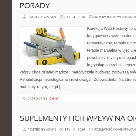
PORADY
POSTED BY ADMIN
STY - 3 - 2026
MOŻLIWOŚĆ KOMENTOWAN
Korekcja Wad Postawy to rz
korygować nawyki posturaln
terapeutyczny, terapię ruch
terapię manualną w ujęciu 
powstało z myślą o osobach,
kręgosłup potrzebują lepszej
którzy chcą działać mądrze i metodycznie budować zdrowszą syl
Rehabilitacja neurologiczna i równowaga i Zdrowa dieta. Na stron
materiały o tym, skąd […]
CATEGORIES:
CHINY
SUPLEMENTY I ICH WPŁYW NA O
POSTED BY ADMIN
STY - 3 - 2026
MOŻLIWOŚĆ KOMENTOWAN