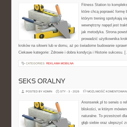
Fitness Station to komplek
które chcą poprawić formę 
którym trening spotykają si
wewnętrzny napęd jest tra
jak metodyka. Strona powst
prowadzić użytkownika krok
kroków na siłowni lub w domu, aż po świadome budowanie sprawno
Ciekawe kategorie: Zdrowie i dobra kondycja i Historie sukcesu. 
CATEGORIES:
REKLAMA MOBILNA
SEKS ORALNY
POSTED BY ADMIN
STY - 3 - 2026
MOŻLIWOŚĆ KOMENTOWAN
Anonserek.pl to serwis o re
bliskości, w którym mówieni
naturalne. To przestrzeń dl
głąb siebie oraz ulepszyć 