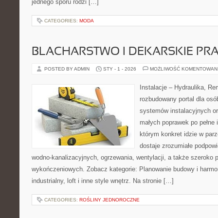
jednego sporu rodzi […]
CATEGORIES:
MODA
BLACHARSTWO I DEKARSKIE PR
POSTED BY ADMIN
STY - 1 - 2026
MOŻLIWOŚĆ KOMENTOWAN
Instalacje – Hydraulika, R
rozbudowany portal dla osó
systemów instalacyjnych o
małych poprawek po pełne i
którym konkret idzie w parz
dostaje zrozumiałe podpowie
wodno-kanalizacyjnych, ogrzewania, wentylacji, a także szeroko p
wykończeniowych. Zobacz kategorie: Planowanie budowy i harmon
industrialny, loft i inne style wnętrz. Na stronie […]
CATEGORIES:
ROŚLINY JEDNOROCZNE