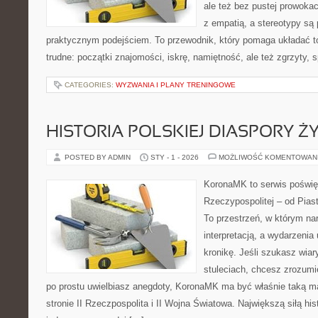
ale też bez pustej prowokac
z empatią, a stereotypy s
praktycznym podejściem. To przewodnik, który pomaga układać t
trudne: początki znajomości, iskrę, namiętność, ale też zgrzyty, s
CATEGORIES:
WYZWANIA I PLANY TRENINGOWE
HISTORIA POLSKIEJ DIASPORY Ż
POSTED BY ADMIN
STY - 1 - 2026
MOŻLIWOŚĆ KOMENTOWAN
KoronaMK to serwis poświę
Rzeczypospolitej – od Pias
To przestrzeń, w którym nar
interpretacją, a wydarzenia
kronikę. Jeśli szukasz wia
stuleciach, chcesz zrozumi
po prostu uwielbiasz anegdoty, KoronaMK ma być właśnie taką 
stronie II Rzeczpospolita i II Wojna Światowa. Największą siłą hist