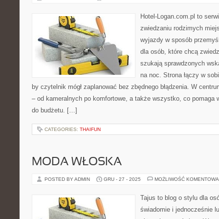
Hotel-Logan.com.pl to serw
zwiedzaniu rodzimych miej
wyjazdy w sposób przemyśl
dla osób, które chcą zwiedz
szukają sprawdzonych wsk
na noc. Strona łączy w sob
by czytelnik mógł zaplanować bez zbędnego błądzenia. W centrum
– od kameralnych po komfortowe, a także wszystko, co pomaga
do budżetu. […]
CATEGORIES:
THAIFUN
MODA WŁOSKA
POSTED BY ADMIN
GRU - 27 - 2025
MOŻLIWOŚĆ KOMENTOWA
Tajus to blog o stylu dla os
świadomie i jednocześnie l