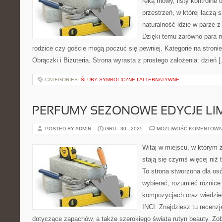
ręką mowy, listy kontrolne 
przestrzeń, w której łączą 
naturalność idzie w parze 
Dzięki temu zarówno para mł
rodzice czy goście mogą poczuć się pewniej. Kategorie na stronie
Obrączki i Biżuteria. Strona wyrasta z prostego założenia: dzień 
CATEGORIES:
ŚLUBY SYMBOLICZNE I ALTERNATYWNE
PERFUMY SEZONOWE EDYCJE LI
POSTED BY ADMIN
GRU - 30 - 2025
MOŻLIWOŚĆ KOMENTOWA
Witaj w miejscu, w którym 
stają się czymś więcej niż
To strona stworzona dla os
wybierać, rozumieć różnice
kompozycjach oraz wiedzieć
INCI. Znajdziesz tu recenzje
dotyczące zapachów, a także szerokiego świata rutyn beauty. Zob