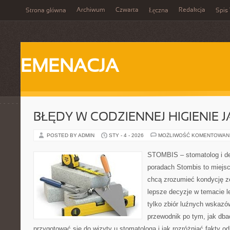
Archiwum
Czwarta
Redakcja
Strona główna
Łęczna
Spis 
EMENACJA
BŁĘDY W CODZIENNEJ HIGIENIE 
POSTED BY ADMIN
STY - 4 - 2026
MOŻLIWOŚĆ KOMENTOWAN
STOMBIS – stomatolog i de
poradach Stombis to miejsc
chcą zrozumieć kondycję z
lepsze decyzje w temacie le
tylko zbiór luźnych wskaz
przewodnik po tym, jak dba
przygotować się do wizyty u stomatologa i jak rozróżniać fakty o