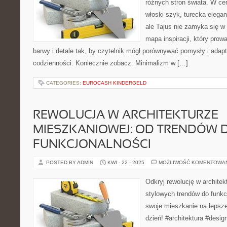
różnych stron świata. W cen
włoski szyk, turecka elega
ale Tajus nie zamyka się w 
mapa inspiracji, który prowa
barwy i detale tak, by czytelnik mógł porównywać pomysły i adap
codzienności. Koniecznie zobacz: Minimalizm w […]
CATEGORIES:
EUROCASH KINDERGELD
REWOLUCJA W ARCHITEKTURZE
MIESZKANIOWEJ: OD TRENDÓW 
FUNKCJONALNOŚCI
POSTED BY ADMIN
KWI - 22 - 2025
MOŻLIWOŚĆ KOMENTOWA
Odkryj rewolucję w architek
stylowych trendów do funkc
swoje mieszkanie na lepsze
dzień! #architektura #desi