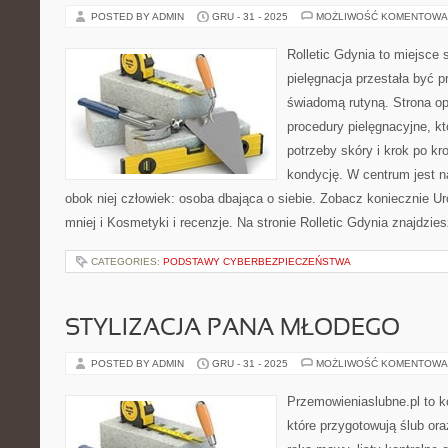
POSTED BY ADMIN
GRU - 31 - 2025
MOŻLIWOŚĆ KOMENTOWA
Rolletic Gdynia to miejsce
pielęgnacja przestała być p
świadomą rutyną. Strona op
procedury pielęgnacyjne, k
potrzeby skóry i krok po k
kondycję. W centrum jest n
obok niej człowiek: osoba dbająca o siebie. Zobacz koniecznie U
mniej i Kosmetyki i recenzje. Na stronie Rolletic Gdynia znajdzie
CATEGORIES:
PODSTAWY CYBERBEZPIECZEŃSTWA
STYLIZACJA PANA MŁODEGO
POSTED BY ADMIN
GRU - 31 - 2025
MOŻLIWOŚĆ KOMENTOWA
Przemowieniaslubne.pl to k
które przygotowują ślub or