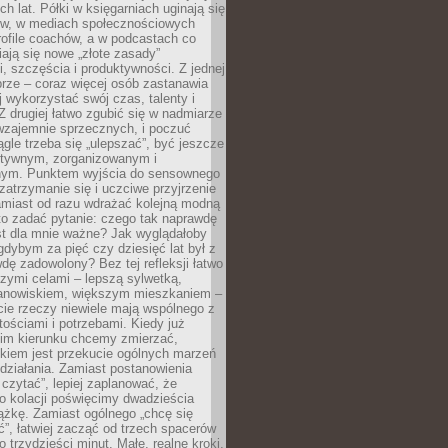
ch lat. Półki w księgarniach uginają się
ów, w mediach społecznościowych
ofile coachów, a w podcastach co
iają się nowe „złote zasady”
, szczęścia i produktywności. Z jednej
brze – coraz więcej osób zastanawia
ej wykorzystać swój czas, talenty i
Z drugiej łatwo zgubić się w nadmiarze
wzajemnie sprzecznych, i poczuć
iągle trzeba się „ulepszać”, być jeszcze
ektywnym, zorganizowanym i
ym. Punktem wyjścia do sensownego
 zatrzymanie się i uczciwe przyjrzenie
amiast od razu wdrażać kolejną modną
to zadać pytanie: czego tak naprawdę
st dla mnie ważne? Jak wyglądałoby
gdybym za pięć czy dziesięć lat był z
dę zadowolony? Bez tej refleksji łatwo
zymi celami – lepszą sylwetką,
nowiskiem, większym mieszkaniem –
cie rzeczy niewiele mają wspólnego z
ościami i potrzebami. Kiedy już
kim kierunku chcemy zmierzać,
okiem jest przekucie ogólnych marzeń
działania. Zamiast postanowienia
 czytać”, lepiej zaplanować, że
o kolacji poświęcimy dwadzieścia
ążkę. Zamiast ogólnego „chcę się
ć”, łatwiej zacząć od trzech spacerów
o trzydzieści minut. Małe, realne kroki,