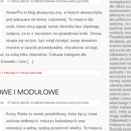
KREWETKI
026
MOŻLIWOŚĆ KOMENTOWANIA
ZOSTAŁA WYŁĄCZONA
umiejętnośc
I
ale także ucz
INNE
asertywności
BEZKRĘGOWCE
Akwa-Pro to blog akwarystyczny, w którym akwarystyka
własnymi sc
jest pokazana od strony codziennej. To miejsce dla
ale jednocze
widzimy, że 
osób, które chcą ogarąć temat zbiornika bez zbędnego
bardziej aut
osobisty mu
zadęcia, za to z naciskiem na sprawdzone kroki. Strona
Paradoksalni
skupia się na tym, byś mógł rozwijać swoje akwarium
działanie, j
kroków bywa 
morskie w sposób przewidywalny, niezależnie od tego,
poczucia win
uż za sobą kilka zbiorników. Ciekawe kategorie dla
odkładamy t
sobie po pro
 Krewetki i Inne […]
spędzone na
regeneruje s
pomysły i ro
Y I PROJEKTY EKOLOGICZNE
wcześniej kr
rozwój osobi
„idealną wer
sposób bard
OWE I MODUŁOWE
wartościami 
siebie i inn
właściwego t
DOMY
026
MOŻLIWOŚĆ KOMENTOWANIA
ZOSTAŁA WYŁĄCZONA
SZKIELETOWE
sobie zadaw
I
dziś, żeby j
MODUŁOWE
Kursy Marko to serwis poradnikowy, który łączy świat
mogę zadbać 
Odpowiedzi n
wózków widłowych, maszyn budowlanych oraz
kolejnymi et
renowacji w jedną, spójną przestrzeń wiedzy. To miejsce
Rozwój osobi