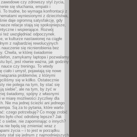
i zawodowe czy zdrowszy styl życia,
enie się słuchania, empatii i
. To trudne, bo wymaga konfrontacji z
hematami wyniesionymi z dzieciństwa,
śnie daje ogromną satysfakcję, gdy
nasze relacje stają się spokojniejsze,
entyczne i wspierające. Rozwój
si też uwzględniać odpoczynek.
e, w kulturze nastawionej na ciągłe
ednym z najbardziej rewolucyjnych
nauczenie się nicnierobienia bez
y. Chwila, w której świadomie
elefon, zamykamy laptopa i pozwalamy
stu być, jest równie ważna, jak godziny
 nauce czy treningu. To wtedy
ię ciało i umysł, pojawiają się nowe
związania problemów, z którymi
ęciliśmy się w kółko. Ostatecznie
sty nie polega na tym, by stać się
sją siebie”, ale na tym, by żyć w
ziej świadomy, spójny z własnymi
i w miarę możliwości życzliwy dla
ych. Nie ma jednej ścieżki ani jednego
empa. Są za to pytania, które warto
ać: czego potrzebuję? Co mogę zrobić
utro było choć odrobinę lepsze? Jak
o siebie, nie zapominając o innych?
a nie będą się zmieniać wraz z
apami życia – i to jest w porządku.
sty stał się jednym z najmodniejszych