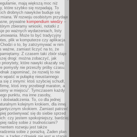
egularnie, mają większą moc niż
y, które szybko się rozpadają. To
kich drobnych nawyków buduje się
zmiana. W rozwoju osobistym przydaje
łasne, prywatne
kompendium wiedzy
–
tórym zbieramy wnioski, notatki z
eksje po ważnych wydarzeniach, listy
sumowania. Może to być tradycyjny
tes, plik w komputerze czy aplikacja
. Chodzi o to, by zatrzymywać w nim
as ważne, zamiast liczyć na to, że
pamiętamy. Z czasem taki zbiór staje
zej drogi: można zobaczyć, jak
 priorytety, które nawyki okazały się
óre pomysły nie przeszły próby czasu.
dnak zapominać, że rozwój to nie
wo wpaść w pułapkę nieustannego
 się z innymi: ktoś szybciej schudł,
 firmę, ktoś inny przebiegł maraton, a
toimy w miejscu”. Tymczasem każdy
nnego punktu, ma inne zasoby,
 i doświadczenia. To, co dla jednej
aturalnym kolejnym krokiem, dla innej
gantycznym skokiem. Zamiast patrzeć
epiej porównywać się do siebie sprzed
ch: czy jestem spokojniejszy, bardziej
piej radzę sobie z trudnościami?
entem rozwoju jest także
radzenia sobie z porażką. Żaden plan
lny, a żaden człowiek nie jest w stanie