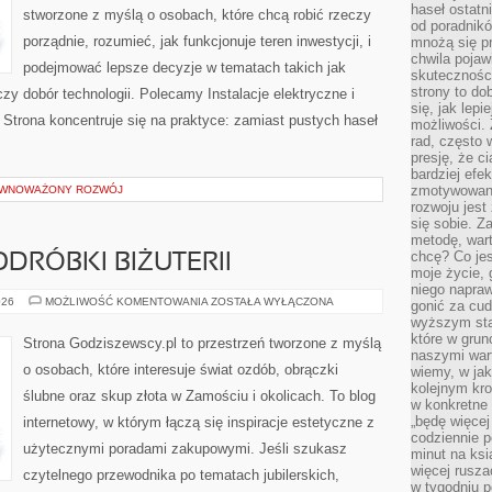
haseł ostatni
stworzone z myślą o osobach, które chcą robić rzeczy
od poradnik
porządnie, rozumieć, jak funkcjonuje teren inwestycji, i
mnożą się pr
chwila pojaw
podejmować lepsze decyzje w tematach takich jak
skuteczności
strony to do
zy dobór technologii. Polecamy Instalacje elektryczne i
się, jak lepi
. Strona koncentruje się na praktyce: zamiast pustych haseł
możliwości. 
rad, często 
presję, że c
bardziej ef
zmotywowan
ÓWNOWAŻONY ROZWÓJ
rozwoju jest
się sobie. Z
metodę, war
chcę? Co je
ODRÓBKI BIŻUTERII
moje życie, 
niego napraw
FALSYFIKATY
026
MOŻLIWOŚĆ KOMENTOWANIA
ZOSTAŁA WYŁĄCZONA
gonić za cud
I
wyższym sta
PODRÓBKI
BIŻUTERII
które w grun
Strona Godziszewscy.pl to przestrzeń tworzone z myślą
naszymi wart
o osobach, które interesuje świat ozdób, obrączki
wiemy, w ja
kolejnym kr
ślubne oraz skup złota w Zamościu i okolicach. To blog
w konkretne 
„będę więcej
internetowy, w którym łączą się inspiracje estetyczne z
codziennie p
użytecznymi poradami zakupowymi. Jeśli szukasz
minut na ksi
więcej rusza
czytelnego przewodnika po tematach jubilerskich,
w tygodniu p