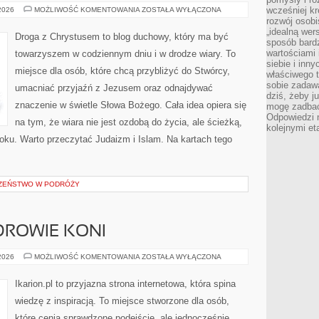
ATEIZM
wcześniej kr
 2026
MOŻLIWOŚĆ KOMENTOWANIA
ZOSTAŁA WYŁĄCZONA
I
rozwój osobi
AGNOSTYCYZM
„idealną wer
Droga z Chrystusem to blog duchowy, który ma być
sposób bard
wartościami 
towarzyszem w codziennym dniu i w drodze wiary. To
siebie i inn
miejsce dla osób, które chcą przybliżyć do Stwórcy,
właściwego t
sobie zadaw
umacniać przyjaźń z Jezusem oraz odnajdywać
dziś, żeby j
znaczenie w świetle Słowa Bożego. Cała idea opiera się
mogę zadbać 
Odpowiedzi n
na tym, że wiara nie jest ozdobą do życia, ale ścieżką,
kolejnymi et
oku. Warto przeczytać Judaizm i Islam. Na kartach tego
CZEŃSTWO W PODRÓŻY
ZDROWIE KONI
PIELĘGNACJA
 2026
MOŻLIWOŚĆ KOMENTOWANIA
ZOSTAŁA WYŁĄCZONA
I
ZDROWIE
KONI
Ikarion.pl to przyjazna strona internetowa, która spina
wiedzę z inspiracją. To miejsce stworzone dla osób,
które cenią sprawdzone podejście, ale jednocześnie