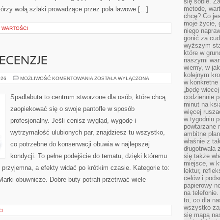
się sobie. Z
metodę, war
tórzy wolą szlaki prowadzące przez pola lawowe […]
chcę? Co je
moje życie, 
 WARTOŚCI
niego napraw
gonić za cud
wyższym sta
które w grun
ECENZJE
naszymi wart
wiemy, w ja
kolejnym kr
PORÓWNANIA
026
MOŻLIWOŚĆ KOMENTOWANIA
ZOSTAŁA WYŁĄCZONA
w konkretne 
I
RECENZJE
„będę więcej
Spadlabuta to centrum stworzone dla osób, które chcą
codziennie p
minut na ksi
zaopiekować się o swoje pantofle w sposób
więcej rusza
w tygodniu p
profesjonalny. Jeśli cenisz wygląd, wygodę i
powtarzane r
wytrzymałość ulubionych par, znajdziesz tu wszystko,
ambitne plan
właśnie z ta
co potrzebne do konserwacji obuwia w najlepszej
długotrwała 
kondycji. To pełne podejście do tematu, dzięki któremu
się także w
miejsce, w k
 przyjemna, a efekty widać po krótkim czasie. Kategorie to:
lektur, refl
celów i pod
Marki obuwnicze. Dobre buty potrafi przetrwać wiele
papierowy no
na telefonie
to, co dla n
wszystko za
I
się mapą nas