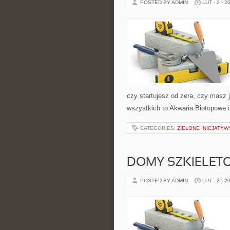
POSTED BY ADMIN
LUT - 2 - 2
czy startujesz od zera, czy masz j
wszystkich to Akwaria Biotopowe i
CATEGORIES:
ZIELONE INICJATYW
DOMY SZKIELET
POSTED BY ADMIN
LUT - 2 - 2