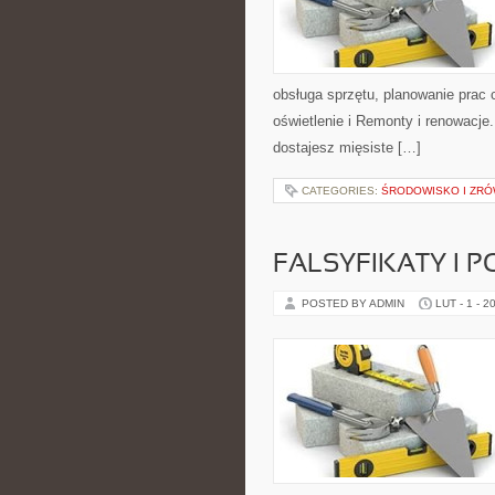
obsługa sprzętu, planowanie prac c
oświetlenie i Remonty i renowacje
dostajesz mięsiste […]
CATEGORIES:
ŚRODOWISKO I ZR
FALSYFIKATY I P
POSTED BY ADMIN
LUT - 1 - 2