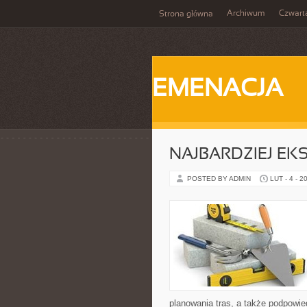
Archiwum
Czwart
Strona główna
EMENACJA
NAJBARDZIEJ EK
POSTED BY ADMIN
LUT - 4 - 2
planowania tras, a także podpowi