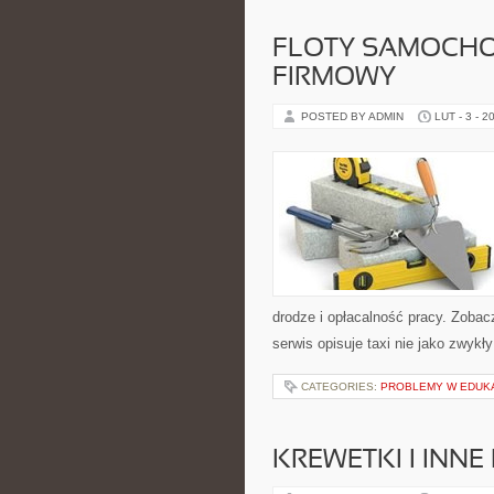
FLOTY SAMOCHO
FIRMOWY
POSTED BY ADMIN
LUT - 3 - 2
drodze i opłacalność pracy. Zob
serwis opisuje taxi nie jako zwykły
CATEGORIES:
PROBLEMY W EDUKA
KREWETKI I INN