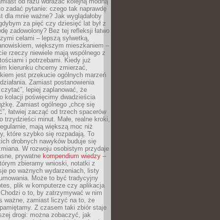
amiast od razu wdrażać kolejną modną
to zadać pytanie: czego tak naprawdę
st dla mnie ważne? Jak wyglądałoby
gdybym za pięć czy dziesięć lat był z
dę zadowolony? Bez tej refleksji łatwo
zymi celami – lepszą sylwetką,
nowiskiem, większym mieszkaniem –
cie rzeczy niewiele mają wspólnego z
ościami i potrzebami. Kiedy już
kim kierunku chcemy zmierzać,
okiem jest przekucie ogólnych marzeń
działania. Zamiast postanowienia
 czytać”, lepiej zaplanować, że
o kolacji poświęcimy dwadzieścia
ążkę. Zamiast ogólnego „chcę się
ć”, łatwiej zacząć od trzech spacerów
o trzydzieści minut. Małe, realne kroki,
egularnie, mają większą moc niż
y, które szybko się rozpadają. To
kich drobnych nawyków buduje się
zmiana. W rozwoju osobistym przydaje
łasne, prywatne
kompendium wiedzy
–
tórym zbieramy wnioski, notatki z
eksje po ważnych wydarzeniach, listy
sumowania. Może to być tradycyjny
tes, plik w komputerze czy aplikacja
. Chodzi o to, by zatrzymywać w nim
as ważne, zamiast liczyć na to, że
pamiętamy. Z czasem taki zbiór staje
zej drogi: można zobaczyć, jak