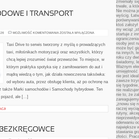
zmieniały się
trwałe, a kt
Nie można je
DOWE I TRANSPORT
wyścig. Łat
porównywania
ktoś założył
my wciąż „s
FLOTY
026
MOŻLIWOŚĆ KOMENTOWANIA
ZOSTAŁA WYŁĄCZONA
startuje z i
SAMOCHODOWE
ograniczenia
I
TRANSPORT
osoby jest n
Taxi Drive to serwis tworzony z myślą o prowadzących
FIRMOWY
może być gi
taxi, miłośnikach motoryzacji oraz wszystkich, którzy
na innych, l
roku czy dwó
chcą lepiej zrozumieć świat przewozów. To miejsce, w
świadomy, le
Ważnym elem
którym praktyka spotyka się z zamiłowaniem do aut i
umiejętność 
mądrą wiedzą o tym, jak działa nowoczesna taksówka:
nie jest idea
zawsze trzy
od wyboru auta, przez obsługę klienta, aż po ochronę na
się tygodnie
acz także Marki samochodów i Samochody hybrydowe. Ten
nie realizuj
nie to, że za
 pojazd, ale […]
zareagujemy.
„znowu się n
raczej wycią
CJI
rutyny, akce
nieprzewidyw
oderwaniu od
największe 
E BEZKRĘGOWCE
stawiania gr
złości. Prac