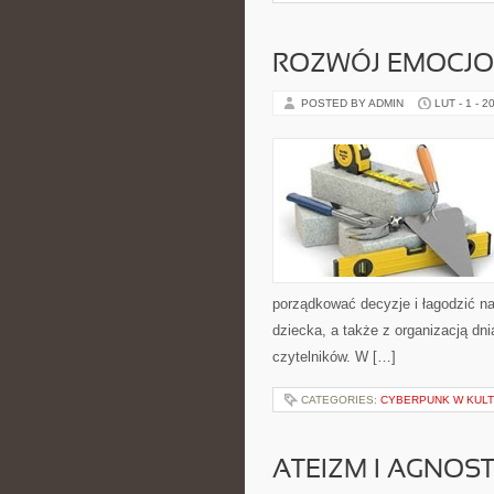
ROZWÓJ EMOCJO
POSTED BY ADMIN
LUT - 1 - 2
porządkować decyzje i łagodzić n
dziecka, a także z organizacją dni
czytelników. W […]
CATEGORIES:
CYBERPUNK W KUL
ATEIZM I AGNOS