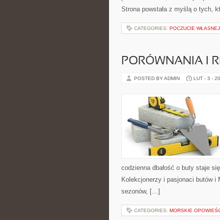
Strona powstała z myślą o tych, k
CATEGORIES:
POCZUCIE WŁASNEJ
PORÓWNANIA I R
POSTED BY ADMIN
LUT - 3 - 2
codzienna dbałość o buty staje się
Kolekcjonerzy i pasjonaci butów i 
sezonów, […]
CATEGORIES:
MORSKIE OPOWIEŚC