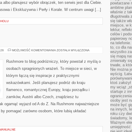
a albo planujesz wybór obrączek, ten serwis jest dla Ciebie.
powtarzane r
ambitne plan
usowa i Ekskluzywna i Perły i Korale. W centrum uwagi […]
właśnie z ta
długotrwała 
się także w
OHOLU
miejsce, w k
lektur, refl
celów i pod
papierowy no
na telefonie
to, co dla n
SZWECJA
026
MOŻLIWOŚĆ KOMENTOWANIA
ZOSTAŁA WYŁĄCZONA
wszystko za
się mapą nas
zmieniały się
Rushmore to blog podróżniczy, który powstał z myślą o
trwałe, a kt
osobach spragnionych wrażeń. To miejsce w sieci, w
Nie można je
wyścig. Łat
którym łączą się inspiracje z praktycznymi
porównywania
wskazówkami. Jeśli planujesz podróż do kraju
ktoś założył
my wciąż „s
flamenco, romantycznej Europy, kraju porządku i
startuje z i
ograniczenia
zamków, Austrii albo Czech, znajdziesz tu
osoby jest n
 jak ogarnąć wyjazd od A do Z. Na Rushmore najważniejsze
może być gi
na innych, l
k, by pomagać zarówno osobom, które lubią układać
roku czy dwó
świadomy, le
Ważnym elem
umiejętność 
I MANUALNE
nie jest idea