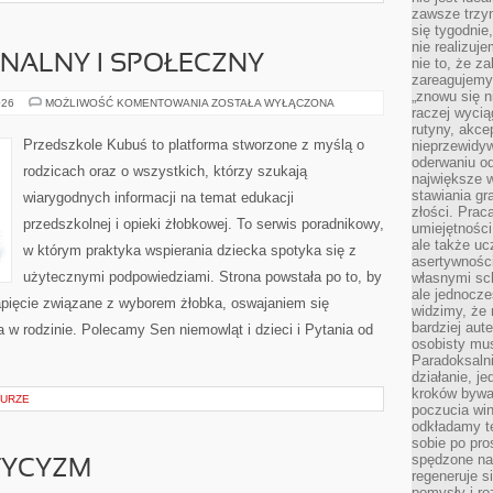
zawsze trzy
się tygodnie
nie realizuj
NALNY I SPOŁECZNY
nie to, że za
zareagujemy.
„znowu się n
ROZWÓJ
026
MOŻLIWOŚĆ KOMENTOWANIA
ZOSTAŁA WYŁĄCZONA
raczej wycią
EMOCJONALNY
I
rutyny, akce
SPOŁECZNY
Przedszkole Kubuś to platforma stworzone z myślą o
nieprzewidyw
oderwaniu od
rodzicach oraz o wszystkich, którzy szukają
największe 
stawiania gr
wiarygodnych informacji na temat edukacji
złości. Prac
przedszkolnej i opieki żłobkowej. To serwis poradnikowy,
umiejętnośc
ale także ucz
w którym praktyka wspierania dziecka spotyka się z
asertywności
użytecznymi podpowiedziami. Strona powstała po to, by
własnymi sc
ale jednocze
apięcie związane z wyborem żłobka, oswajaniem się
widzimy, że 
bardziej aut
a w rodzinie. Polecamy Sen niemowląt i dzieci i Pytania od
osobisty mu
Paradoksalni
działanie, j
kroków bywa 
TURZE
poczucia win
odkładamy t
sobie po pro
spędzone na
TYCYZM
regeneruje s
pomysły i ro