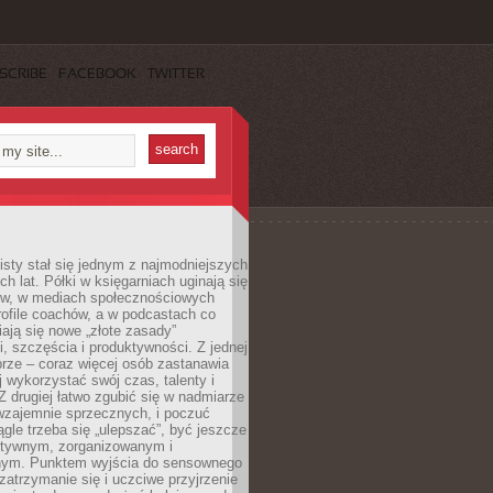
SCRIBE
FACEBOOK
TWITTER
sty stał się jednym z najmodniejszych
ch lat. Półki w księgarniach uginają się
ów, w mediach społecznościowych
ofile coachów, a w podcastach co
iają się nowe „złote zasady”
, szczęścia i produktywności. Z jednej
brze – coraz więcej osób zastanawia
ej wykorzystać swój czas, talenty i
Z drugiej łatwo zgubić się w nadmiarze
wzajemnie sprzecznych, i poczuć
iągle trzeba się „ulepszać”, być jeszcze
ektywnym, zorganizowanym i
ym. Punktem wyjścia do sensownego
 zatrzymanie się i uczciwe przyjrzenie