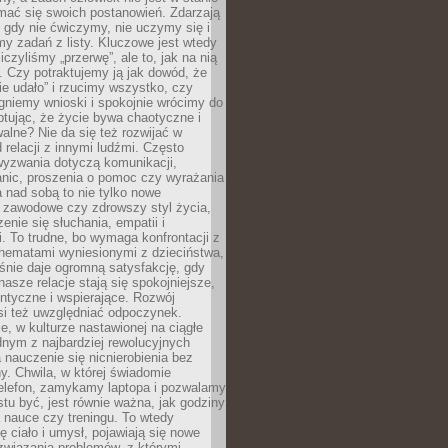
mać się swoich postanowień. Zdarzają
, gdy nie ćwiczymy, nie uczymy się i
emy zadań z listy. Kluczowe jest wtedy
liczyliśmy „przerwę”, ale to, jak na nią
 Czy potraktujemy ją jak dowód, że
ie udało” i rzucimy wszystko, czy
gniemy wnioski i spokojnie wrócimy do
ptując, że życie bywa chaotyczne i
alne? Nie da się też rozwijać w
 relacji z innymi ludźmi. Często
wyzwania dotyczą komunikacji,
anic, proszenia o pomoc czy wyrażania
a nad sobą to nie tylko nowe
i zawodowe czy zdrowszy styl życia,
enie się słuchania, empatii i
. To trudne, bo wymaga konfrontacji z
hematami wyniesionymi z dzieciństwa,
śnie daje ogromną satysfakcję, gdy
nasze relacje stają się spokojniejsze,
entyczne i wspierające. Rozwój
si też uwzględniać odpoczynek.
e, w kulturze nastawionej na ciągłe
ednym z najbardziej rewolucyjnych
nauczenie się nicnierobienia bez
y. Chwila, w której świadomie
elefon, zamykamy laptopa i pozwalamy
stu być, jest równie ważna, jak godziny
 nauce czy treningu. To wtedy
ię ciało i umysł, pojawiają się nowe
związania problemów, z którymi