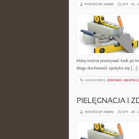
POSTED BY ADMIN
STY - 31 -
którą można przeżywać krok po kr
blogu duchowość spotyka się […]
CATEGORIES:
ZDROWIE I BEZPIE
PIELĘGNACJA I 
POSTED BY ADMIN
STY - 30 -