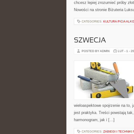
chcesz lepiej zrozumieć próby złot
Nowości na stronie Biżuteria Luks
CATEGORIES:
KULTURA PICIA ALK
SZWECJA
POSTED BY ADMIN
LUT - 1 - 2
wieloaspektowe spojrzenie na to,
jest praktyka. Treści powstają ta
harmonogram, jak i […]
CATEGORIES:
ZABIEGI I TECHNIK