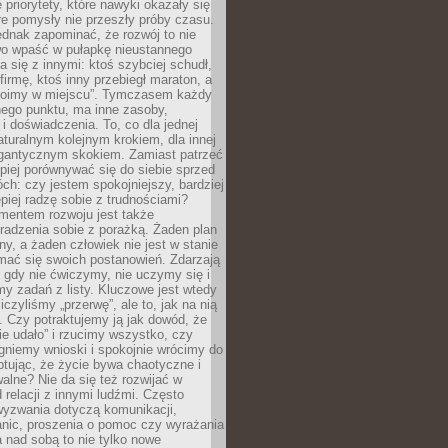
 priorytety, które nawyki okazały się
óre pomysły nie przeszły próby czasu.
dnak zapominać, że rozwój to nie
wo wpaść w pułapkę nieustannego
 się z innymi: ktoś szybciej schudł,
 firmę, ktoś inny przebiegł maraton, a
toimy w miejscu”. Tymczasem każdy
nnego punktu, ma inne zasoby,
 i doświadczenia. To, co dla jednej
aturalnym kolejnym krokiem, dla innej
gantycznym skokiem. Zamiast patrzeć
epiej porównywać się do siebie sprzed
ch: czy jestem spokojniejszy, bardziej
piej radzę sobie z trudnościami?
entem rozwoju jest także
radzenia sobie z porażką. Żaden plan
lny, a żaden człowiek nie jest w stanie
mać się swoich postanowień. Zdarzają
, gdy nie ćwiczymy, nie uczymy się i
emy zadań z listy. Kluczowe jest wtedy
liczyliśmy „przerwę”, ale to, jak na nią
 Czy potraktujemy ją jak dowód, że
ie udało” i rzucimy wszystko, czy
gniemy wnioski i spokojnie wrócimy do
ptując, że życie bywa chaotyczne i
alne? Nie da się też rozwijać w
 relacji z innymi ludźmi. Często
wyzwania dotyczą komunikacji,
anic, proszenia o pomoc czy wyrażania
a nad sobą to nie tylko nowe