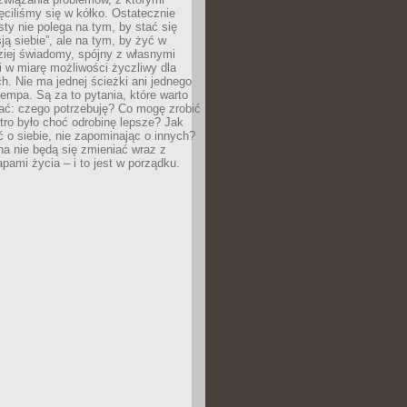
ęciliśmy się w kółko. Ostatecznie
sty nie polega na tym, by stać się
sją siebie”, ale na tym, by żyć w
ziej świadomy, spójny z własnymi
i w miarę możliwości życzliwy dla
ych. Nie ma jednej ścieżki ani jednego
empa. Są za to pytania, które warto
ać: czego potrzebuję? Co mogę zrobić
utro było choć odrobinę lepsze? Jak
o siebie, nie zapominając o innych?
a nie będą się zmieniać wraz z
apami życia – i to jest w porządku.