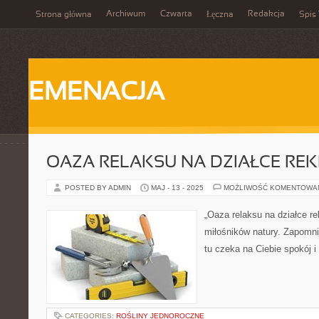
Archiwum
Czwarta
Redakcja
Strona główna
Łęczna
Spis 
EMENACJA
OAZA RELAKSU NA DZIAŁCE REK
POSTED BY ADMIN
MAJ - 13 - 2025
MOŻLIWOŚĆ KOMENTOWA
„Oaza relaksu na działce re
miłośników natury. Zapomnij 
tu czeka na Ciebie spokój i
CATEGORIES:
ROŚLINY JEDNOROCZNE