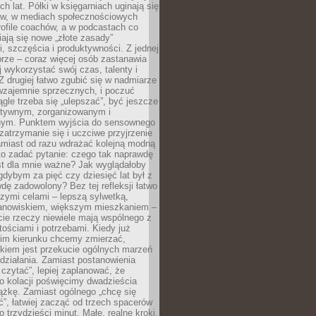
ch lat. Półki w księgarniach uginają się
ów, w mediach społecznościowych
ofile coachów, a w podcastach co
iają się nowe „złote zasady”
, szczęścia i produktywności. Z jednej
brze – coraz więcej osób zastanawia
ej wykorzystać swój czas, talenty i
Z drugiej łatwo zgubić się w nadmiarze
wzajemnie sprzecznych, i poczuć
iągle trzeba się „ulepszać”, być jeszcze
ektywnym, zorganizowanym i
ym. Punktem wyjścia do sensownego
 zatrzymanie się i uczciwe przyjrzenie
amiast od razu wdrażać kolejną modną
to zadać pytanie: czego tak naprawdę
st dla mnie ważne? Jak wyglądałoby
gdybym za pięć czy dziesięć lat był z
dę zadowolony? Bez tej refleksji łatwo
zymi celami – lepszą sylwetką,
nowiskiem, większym mieszkaniem –
cie rzeczy niewiele mają wspólnego z
ościami i potrzebami. Kiedy już
kim kierunku chcemy zmierzać,
okiem jest przekucie ogólnych marzeń
działania. Zamiast postanowienia
 czytać”, lepiej zaplanować, że
o kolacji poświęcimy dwadzieścia
ążkę. Zamiast ogólnego „chcę się
ć”, łatwiej zacząć od trzech spacerów
o trzydzieści minut. Małe, realne kroki,