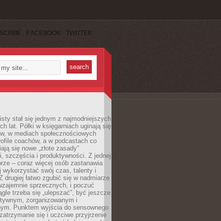
SCRIBE
FACEBOOK
TWITTER
sty stał się jednym z najmodniejszych
ch lat. Półki w księgarniach uginają się
ów, w mediach społecznościowych
ofile coachów, a w podcastach co
iają się nowe „złote zasady”
, szczęścia i produktywności. Z jednej
brze – coraz więcej osób zastanawia
ej wykorzystać swój czas, talenty i
Z drugiej łatwo zgubić się w nadmiarze
wzajemnie sprzecznych, i poczuć
iągle trzeba się „ulepszać”, być jeszcze
ektywnym, zorganizowanym i
ym. Punktem wyjścia do sensownego
 zatrzymanie się i uczciwe przyjrzenie