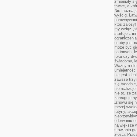
zmieniały się
trwałe, a kt
Nie można je
wyścig. Łat
porównywania
ktoś założył
my wciąż „s
startuje z i
ograniczenia
osoby jest n
może być gi
na innych, l
roku czy dwó
świadomy, le
Ważnym elem
umiejętność 
nie jest idea
zawsze trzy
się tygodnie
nie realizuj
nie to, że za
zareagujemy.
„znowu się n
raczej wycią
rutyny, akce
nieprzewidyw
oderwaniu od
największe 
stawiania gr
złości. Prac