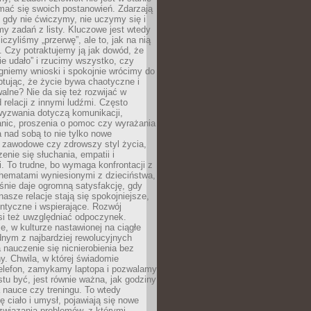
mać się swoich postanowień. Zdarzają
, gdy nie ćwiczymy, nie uczymy się i
emy zadań z listy. Kluczowe jest wtedy
liczyliśmy „przerwę”, ale to, jak na nią
 Czy potraktujemy ją jak dowód, że
ie udało” i rzucimy wszystko, czy
gniemy wnioski i spokojnie wrócimy do
ptując, że życie bywa chaotyczne i
alne? Nie da się też rozwijać w
 relacji z innymi ludźmi. Często
wyzwania dotyczą komunikacji,
anic, proszenia o pomoc czy wyrażania
a nad sobą to nie tylko nowe
i zawodowe czy zdrowszy styl życia,
enie się słuchania, empatii i
. To trudne, bo wymaga konfrontacji z
hematami wyniesionymi z dzieciństwa,
śnie daje ogromną satysfakcję, gdy
nasze relacje stają się spokojniejsze,
entyczne i wspierające. Rozwój
si też uwzględniać odpoczynek.
e, w kulturze nastawionej na ciągłe
ednym z najbardziej rewolucyjnych
nauczenie się nicnierobienia bez
y. Chwila, w której świadomie
elefon, zamykamy laptopa i pozwalamy
stu być, jest równie ważna, jak godziny
 nauce czy treningu. To wtedy
ię ciało i umysł, pojawiają się nowe
związania problemów, z którymi