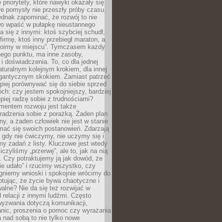
 priorytety, które nawyki okazały się
óre pomysły nie przeszły próby czasu.
dnak zapominać, że rozwój to nie
wo wpaść w pułapkę nieustannego
 się z innymi: ktoś szybciej schudł,
 firmę, ktoś inny przebiegł maraton, a
toimy w miejscu”. Tymczasem każdy
nnego punktu, ma inne zasoby,
 i doświadczenia. To, co dla jednej
aturalnym kolejnym krokiem, dla innej
gantycznym skokiem. Zamiast patrzeć
epiej porównywać się do siebie sprzed
ch: czy jestem spokojniejszy, bardziej
piej radzę sobie z trudnościami?
entem rozwoju jest także
radzenia sobie z porażką. Żaden plan
lny, a żaden człowiek nie jest w stanie
mać się swoich postanowień. Zdarzają
, gdy nie ćwiczymy, nie uczymy się i
emy zadań z listy. Kluczowe jest wtedy
liczyliśmy „przerwę”, ale to, jak na nią
 Czy potraktujemy ją jak dowód, że
ie udało” i rzucimy wszystko, czy
gniemy wnioski i spokojnie wrócimy do
ptując, że życie bywa chaotyczne i
alne? Nie da się też rozwijać w
 relacji z innymi ludźmi. Często
wyzwania dotyczą komunikacji,
anic, proszenia o pomoc czy wyrażania
a nad sobą to nie tylko nowe