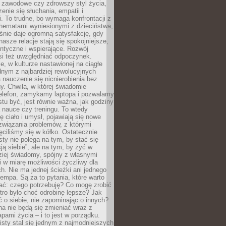
i zawodowe czy zdrowszy styl życia,
enie się słuchania, empatii i
. To trudne, bo wymaga konfrontacji z
hematami wyniesionymi z dzieciństwa,
śnie daje ogromną satysfakcję, gdy
nasze relacje stają się spokojniejsze,
entyczne i wspierające. Rozwój
si też uwzględniać odpoczynek.
e, w kulturze nastawionej na ciągłe
ednym z najbardziej rewolucyjnych
nauczenie się nicnierobienia bez
y. Chwila, w której świadomie
elefon, zamykamy laptopa i pozwalamy
stu być, jest równie ważna, jak godziny
 nauce czy treningu. To wtedy
ię ciało i umysł, pojawiają się nowe
związania problemów, z którymi
ęciliśmy się w kółko. Ostatecznie
sty nie polega na tym, by stać się
sją siebie”, ale na tym, by żyć w
ziej świadomy, spójny z własnymi
i w miarę możliwości życzliwy dla
ych. Nie ma jednej ścieżki ani jednego
empa. Są za to pytania, które warto
ać: czego potrzebuję? Co mogę zrobić
utro było choć odrobinę lepsze? Jak
o siebie, nie zapominając o innych?
a nie będą się zmieniać wraz z
apami życia – i to jest w porządku.
sty stał się jednym z najmodniejszych