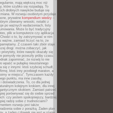
egularnie, mają większą moc niż
y, które szybko się rozpadają. To
kich drobnych nawyków buduje się
zmiana. W rozwoju osobistym przydaje
łasne, prywatne
kompendium wiedzy
–
tórym zbieramy wnioski, notatki z
eksje po ważnych wydarzeniach, listy
sumowania. Może to być tradycyjny
tes, plik w komputerze czy aplikacja
. Chodzi o to, by zatrzymywać w nim
as ważne, zamiast liczyć na to, że
pamiętamy. Z czasem taki zbiór staje
zej drogi: można zobaczyć, jak
 priorytety, które nawyki okazały się
óre pomysły nie przeszły próby czasu.
dnak zapominać, że rozwój to nie
wo wpaść w pułapkę nieustannego
 się z innymi: ktoś szybciej schudł,
 firmę, ktoś inny przebiegł maraton, a
toimy w miejscu”. Tymczasem każdy
nnego punktu, ma inne zasoby,
 i doświadczenia. To, co dla jednej
aturalnym kolejnym krokiem, dla innej
gantycznym skokiem. Zamiast patrzeć
epiej porównywać się do siebie sprzed
ch: czy jestem spokojniejszy, bardziej
piej radzę sobie z trudnościami?
entem rozwoju jest także
radzenia sobie z porażką. Żaden plan
lny, a żaden człowiek nie jest w stanie