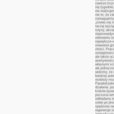
zawsze trzy
się tygodnie
nie realizuj
nie to, że za
zareagujemy.
„znowu się n
raczej wycią
rutyny, akce
nieprzewidyw
oderwaniu od
największe 
stawiania gr
złości. Prac
umiejętnośc
ale także ucz
asertywności
własnymi sc
ale jednocze
widzimy, że 
bardziej aut
osobisty mu
Paradoksalni
działanie, j
kroków bywa 
poczucia win
odkładamy t
sobie po pro
spędzone na
regeneruje s
pomysły i ro