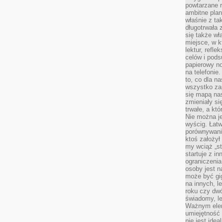
powtarzane r
ambitne plan
właśnie z ta
długotrwała 
się także w
miejsce, w k
lektur, refl
celów i pod
papierowy no
na telefonie
to, co dla n
wszystko za
się mapą nas
zmieniały się
trwałe, a kt
Nie można je
wyścig. Łat
porównywania
ktoś założył
my wciąż „s
startuje z i
ograniczenia
osoby jest n
może być gi
na innych, l
roku czy dwó
świadomy, le
Ważnym elem
umiejętność 
nie jest idea