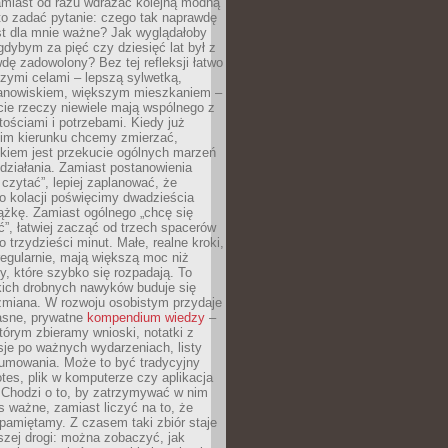
amiast od razu wdrażać kolejną modną
to zadać pytanie: czego tak naprawdę
st dla mnie ważne? Jak wyglądałoby
gdybym za pięć czy dziesięć lat był z
dę zadowolony? Bez tej refleksji łatwo
zymi celami – lepszą sylwetką,
nowiskiem, większym mieszkaniem –
cie rzeczy niewiele mają wspólnego z
ościami i potrzebami. Kiedy już
kim kierunku chcemy zmierzać,
okiem jest przekucie ogólnych marzeń
działania. Zamiast postanowienia
 czytać”, lepiej zaplanować, że
o kolacji poświęcimy dwadzieścia
ążkę. Zamiast ogólnego „chcę się
ć”, łatwiej zacząć od trzech spacerów
o trzydzieści minut. Małe, realne kroki,
egularnie, mają większą moc niż
y, które szybko się rozpadają. To
kich drobnych nawyków buduje się
zmiana. W rozwoju osobistym przydaje
łasne, prywatne
kompendium wiedzy
–
tórym zbieramy wnioski, notatki z
eksje po ważnych wydarzeniach, listy
sumowania. Może to być tradycyjny
tes, plik w komputerze czy aplikacja
. Chodzi o to, by zatrzymywać w nim
as ważne, zamiast liczyć na to, że
pamiętamy. Z czasem taki zbiór staje
zej drogi: można zobaczyć, jak