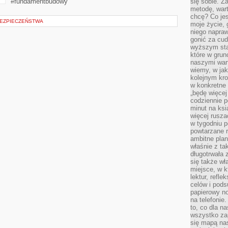
#fundamentbudowy
się sobie. Z
metodę, war
chcę? Co je
EZPIECZEŃSTWA
moje życie, 
niego napraw
gonić za cud
wyższym sta
które w grun
naszymi wart
wiemy, w ja
kolejnym kr
w konkretne 
„będę więcej
codziennie p
minut na ksi
więcej rusza
w tygodniu p
powtarzane r
ambitne plan
właśnie z ta
długotrwała 
się także w
miejsce, w k
lektur, refl
celów i pod
papierowy no
na telefonie
to, co dla n
wszystko za
się mapą nas