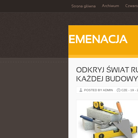
Archiwum
Czwart
Strona główna
EMENACJA
ODKRYJ ŚWIAT 
KAŻDEJ BUDOWY
POSTED BY ADMIN
CZE - 19 -