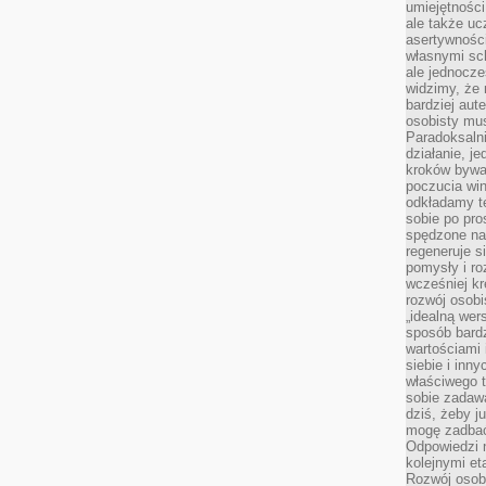
umiejętnośc
ale także ucz
asertywności
własnymi sc
ale jednocze
widzimy, że 
bardziej aut
osobisty mu
Paradoksalni
działanie, j
kroków bywa 
poczucia win
odkładamy t
sobie po pro
spędzone na
regeneruje s
pomysły i ro
wcześniej kr
rozwój osobi
„idealną wer
sposób bard
wartościami 
siebie i inn
właściwego t
sobie zadaw
dziś, żeby j
mogę zadbać 
Odpowiedzi n
kolejnymi et
Rozwój osobi