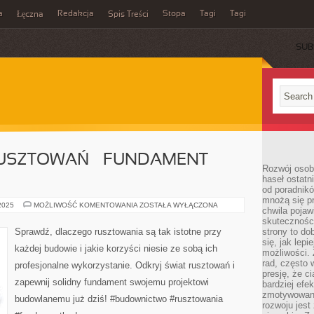
a
Redakcja
Stopa
Tagi
Tagi
Łęczna
Spis Treści
SUB
RUSZTOWAŃ – FUNDAMENT
Rozwój osobi
haseł ostatni
od poradnik
mnożą się pr
ODKRYJ
 2025
MOŻLIWOŚĆ KOMENTOWANIA
ZOSTAŁA WYŁĄCZONA
chwila pojaw
ŚWIAT
RUSZTOWAŃ
skuteczności
–
Sprawdź, dlaczego rusztowania są tak istotne przy
strony to do
FUNDAMENT
się, jak lepi
KAŻDEJ
każdej budowie i jakie korzyści niesie ze sobą ich
BUDOWY
możliwości. 
rad, często 
profesjonalne wykorzystanie. Odkryj świat rusztowań i
presję, że c
zapewnij solidny fundament swojemu projektowi
bardziej ef
zmotywowan
budowlanemu już dziś! #budownictwo #rusztowania
rozwoju jest