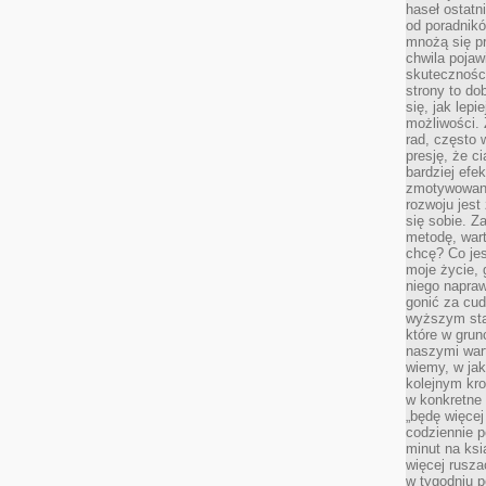
haseł ostatni
od poradnik
mnożą się pr
chwila pojaw
skuteczności
strony to do
się, jak lepi
możliwości. 
rad, często 
presję, że c
bardziej ef
zmotywowan
rozwoju jest
się sobie. Z
metodę, war
chcę? Co je
moje życie, 
niego napraw
gonić za cud
wyższym sta
które w grun
naszymi wart
wiemy, w ja
kolejnym kr
w konkretne 
„będę więcej
codziennie p
minut na ksi
więcej rusza
w tygodniu p