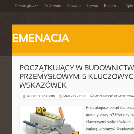
Archiwum
Czwarta
Redakcja
Strona główna
Łęczna
Spis 
EMENACJA
POCZĄTKUJĄCY W BUDOWNICTW
PRZEMYSŁOWYM: 5 KLUCZOWY
WSKAZÓWEK
POSTED BY ADMIN
MAR - 19 - 2025
MOŻLIWOŚĆ KOMENTOWA
Poszukujesz porad dla poc
przemysłowym? Przeczytaj 
kluczowymi wskazówkami, 
karierę w branży! #budown