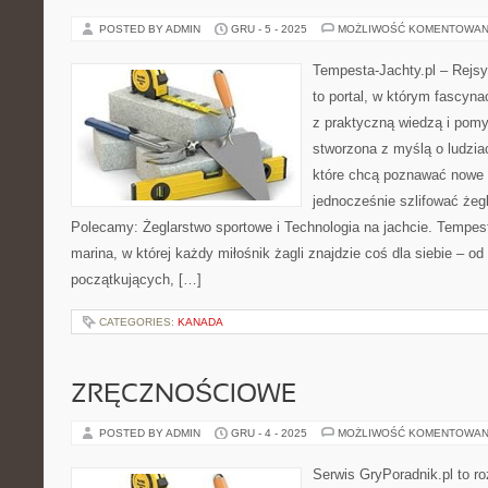
POSTED BY ADMIN
GRU - 5 - 2025
MOŻLIWOŚĆ KOMENTOWAN
Tempesta-Jachty.pl – Rejsy
to portal, w którym fascyn
z praktyczną wiedzą i pomys
stworzona z myślą o ludzia
które chcą poznawać nowe 
jednocześnie szlifować żeg
Polecamy: Żeglarstwo sportowe i Technologia na jachcie. Tempest
marina, w której każdy miłośnik żagli znajdzie coś dla siebie – od 
początkujących, […]
CATEGORIES:
KANADA
ZRĘCZNOŚCIOWE
POSTED BY ADMIN
GRU - 4 - 2025
MOŻLIWOŚĆ KOMENTOWAN
Serwis GryPoradnik.pl to r