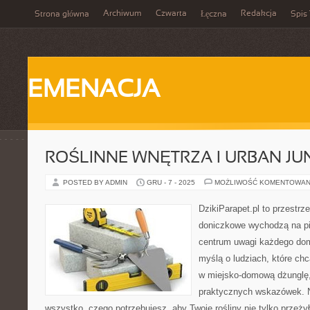
Archiwum
Czwarta
Redakcja
Strona główna
Łęczna
Spis 
EMENACJA
ROŚLINNE WNĘTRZA I URBAN JU
POSTED BY ADMIN
GRU - 7 - 2025
MOŻLIWOŚĆ KOMENTOWAN
DzikiParapet.pl to przestrze
doniczkowe wychodzą na pie
centrum uwagi każdego dom
myślą o ludziach, które ch
w miejsko-domową dżunglę, p
praktycznych wskazówek. N
wszystko, czego potrzebujesz, aby Twoje rośliny nie tylko przeżył