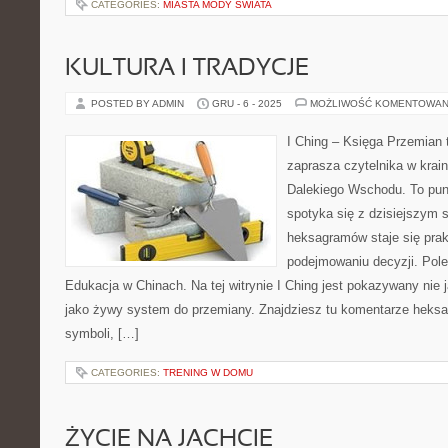
CATEGORIES:
MIASTA MODY ŚWIATA
KULTURA I TRADYCJE
POSTED BY ADMIN
GRU - 6 - 2025
MOŻLIWOŚĆ KOMENTOWAN
I Ching – Księga Przemian t
zaprasza czytelnika w krai
Dalekiego Wschodu. To punk
spotyka się z dzisiejszym 
heksagramów staje się pra
podejmowaniu decyzji. Pole
Edukacja w Chinach. Na tej witrynie I Ching jest pokazywany nie 
jako żywy system do przemiany. Znajdziesz tu komentarze heksa
symboli, […]
CATEGORIES:
TRENING W DOMU
ŻYCIE NA JACHCIE