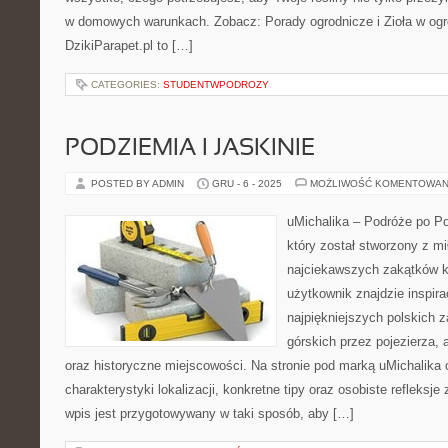
w domowych warunkach. Zobacz: Porady ogrodnicze i Zioła w ogr
DzikiParapet.pl to […]
CATEGORIES:
STUDENTWPODROZY
PODZIEMIA I JASKINIE
POSTED BY ADMIN
GRU - 6 - 2025
MOŻLIWOŚĆ KOMENTOWAN
uMichalika – Podróże po Po
który został stworzony z mi
najciekawszych zakątków kr
użytkownik znajdzie inspir
najpiękniejszych polskich 
górskich przez pojezierza, 
oraz historyczne miejscowości. Na stronie pod marką uMichalika
charakterystyki lokalizacji, konkretne tipy oraz osobiste refleksj
wpis jest przygotowywany w taki sposób, aby […]