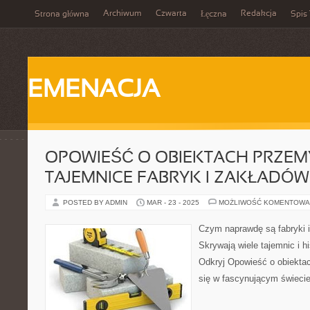
Archiwum
Czwarta
Redakcja
Strona główna
Łęczna
Spis 
EMENACJA
OPOWIEŚĆ O OBIEKTACH PRZE
TAJEMNICE FABRYK I ZAKŁADÓW
POSTED BY ADMIN
MAR - 23 - 2025
MOŻLIWOŚĆ KOMENTOWA
Czym naprawdę są fabryki 
Skrywają wiele tajemnic i hi
Odkryj Opowieść o obiekta
się w fascynującym świecie