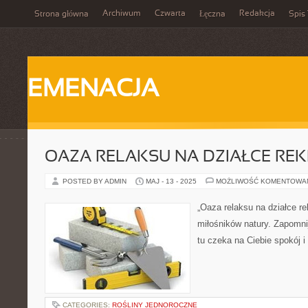
Archiwum
Czwarta
Redakcja
Strona główna
Łęczna
Spis 
EMENACJA
OAZA RELAKSU NA DZIAŁCE REK
POSTED BY ADMIN
MAJ - 13 - 2025
MOŻLIWOŚĆ KOMENTOWA
„Oaza relaksu na działce re
miłośników natury. Zapomnij 
tu czeka na Ciebie spokój i
CATEGORIES:
ROŚLINY JEDNOROCZNE