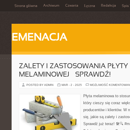
Archiwum
Czwarta
Redakcja
Strona główna
Łęczna
Spis 
EMENACJA
ZALETY I ZASTOSOWANIA PŁYTY
MELAMINOWEJ – SPRAWDŹ!
POSTED BY ADMIN
MAR - 2 - 2025
MOŻLIWOŚĆ KOMENTOWAN
Płyta melaminowa to stosu
który cieszy się coraz wię
producentów i klientów. W 
się, jakie są zalety i zasto
Sprawdź już teraz! 🛠️🔍 #