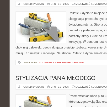
POSTED BY ADMIN
GRU - 31 - 2025
MOŻLIWOŚĆ KOMENTOWA
Rolletic Gdynia to miejsce
pielęgnacja przestała być p
świadomą rutyną. Strona op
procedury pielęgnacyjne, k
potrzeby skóry i krok po k
kondycję. W centrum jest n
obok niej człowiek: osoba dbająca o siebie. Zobacz koniecznie U
mniej i Kosmetyki i recenzje. Na stronie Rolletic Gdynia znajdzie
CATEGORIES:
PODSTAWY CYBERBEZPIECZEŃSTWA
STYLIZACJA PANA MŁODEGO
POSTED BY ADMIN
GRU - 31 - 2025
MOŻLIWOŚĆ KOMENTOWA
Przemowieniaslubne.pl to k
które przygotowują ślub or