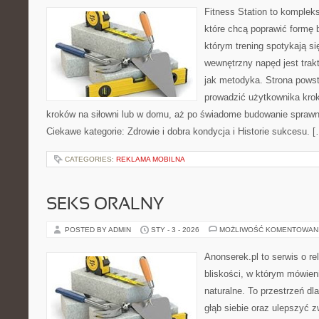
Fitness Station to komplek
które chcą poprawić formę 
którym trening spotykają si
wewnętrzny napęd jest tra
jak metodyka. Strona powst
prowadzić użytkownika krok
kroków na siłowni lub w domu, aż po świadome budowanie sprawno
Ciekawe kategorie: Zdrowie i dobra kondycja i Historie sukcesu. 
CATEGORIES:
REKLAMA MOBILNA
SEKS ORALNY
POSTED BY ADMIN
STY - 3 - 2026
MOŻLIWOŚĆ KOMENTOWAN
Anonserek.pl to serwis o re
bliskości, w którym mówieni
naturalne. To przestrzeń dl
głąb siebie oraz ulepszyć 