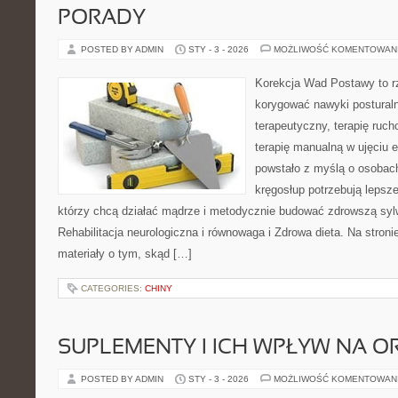
PORADY
POSTED BY ADMIN
STY - 3 - 2026
MOŻLIWOŚĆ KOMENTOWAN
Korekcja Wad Postawy to rz
korygować nawyki posturaln
terapeutyczny, terapię ruch
terapię manualną w ujęciu 
powstało z myślą o osobach,
kręgosłup potrzebują lepszej
którzy chcą działać mądrze i metodycznie budować zdrowszą syl
Rehabilitacja neurologiczna i równowaga i Zdrowa dieta. Na stron
materiały o tym, skąd […]
CATEGORIES:
CHINY
SUPLEMENTY I ICH WPŁYW NA O
POSTED BY ADMIN
STY - 3 - 2026
MOŻLIWOŚĆ KOMENTOWAN