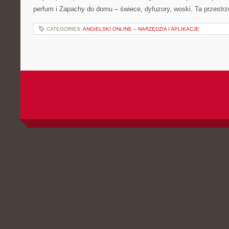
perfum i Zapachy do domu – świece, dyfuzory, woski. Ta przestr
CATEGORIES:
ANGIELSKI ONLINE – NARZĘDZIA I APLIKACJE