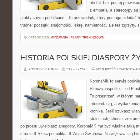
ale też bez pustej prowokac
z empatią, a stereotypy s
praktycznym podejściem. To przewodnik, który pomaga układać t
trudne: początki znajomości, iskrę, namiętność, ale też zgrzyty, s
CATEGORIES:
WYZWANIA I PLANY TRENINGOWE
HISTORIA POLSKIEJ DIASPORY Ż
POSTED BY ADMIN
STY - 1 - 2026
MOŻLIWOŚĆ KOMENTOWAN
KoronaMK to serwis poświę
Rzeczypospolitej – od Pias
To przestrzeń, w którym nar
interpretacją, a wydarzenia
kronikę. Jeśli szukasz wia
stuleciach, chcesz zrozumi
po prostu uwielbiasz anegdoty, KoronaMK ma być właśnie taką 
stronie II Rzeczpospolita i II Wojna Światowa. Największą siłą hist