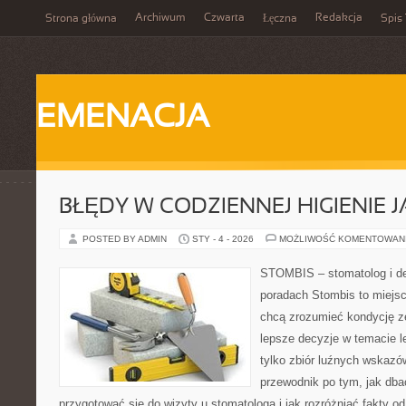
Archiwum
Czwarta
Redakcja
Strona główna
Łęczna
Spis 
EMENACJA
BŁĘDY W CODZIENNEJ HIGIENIE 
POSTED BY ADMIN
STY - 4 - 2026
MOŻLIWOŚĆ KOMENTOWAN
STOMBIS – stomatolog i de
poradach Stombis to miejsc
chcą zrozumieć kondycję z
lepsze decyzje w temacie le
tylko zbiór luźnych wskaz
przewodnik po tym, jak dba
przygotować się do wizyty u stomatologa i jak rozróżniać fakty o