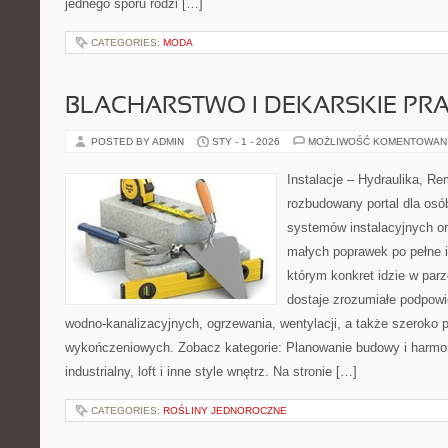
jednego sporu rodzi […]
CATEGORIES:
MODA
BLACHARSTWO I DEKARSKIE PR
POSTED BY ADMIN
STY - 1 - 2026
MOŻLIWOŚĆ KOMENTOWAN
Instalacje – Hydraulika, R
rozbudowany portal dla osó
systemów instalacyjnych o
małych poprawek po pełne i
którym konkret idzie w parz
dostaje zrozumiałe podpowie
wodno-kanalizacyjnych, ogrzewania, wentylacji, a także szeroko p
wykończeniowych. Zobacz kategorie: Planowanie budowy i harmon
industrialny, loft i inne style wnętrz. Na stronie […]
CATEGORIES:
ROŚLINY JEDNOROCZNE