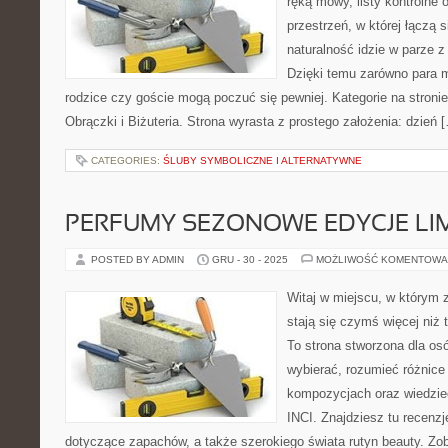
ręką mowy, listy kontrolne 
przestrzeń, w której łączą 
naturalność idzie w parze 
Dzięki temu zarówno para mł
rodzice czy goście mogą poczuć się pewniej. Kategorie na stronie
Obrączki i Biżuteria. Strona wyrasta z prostego założenia: dzień 
CATEGORIES:
ŚLUBY SYMBOLICZNE I ALTERNATYWNE
PERFUMY SEZONOWE EDYCJE LI
POSTED BY ADMIN
GRU - 30 - 2025
MOŻLIWOŚĆ KOMENTOWA
Witaj w miejscu, w którym 
stają się czymś więcej niż
To strona stworzona dla os
wybierać, rozumieć różnice
kompozycjach oraz wiedzieć
INCI. Znajdziesz tu recenzje
dotyczące zapachów, a także szerokiego świata rutyn beauty. Zob