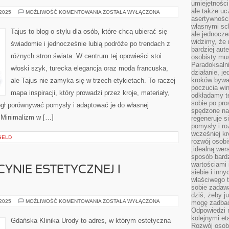
umiejętnośc
ale także ucz
MODA
 2025
MOŻLIWOŚĆ KOMENTOWANIA
ZOSTAŁA WYŁĄCZONA
WŁOSKA
asertywności
własnymi sc
Tajus to blog o stylu dla osób, które chcą ubierać się
ale jednocze
widzimy, że 
świadomie i jednocześnie lubią podróże po trendach z
bardziej aut
różnych stron świata. W centrum tej opowieści stoi
osobisty mu
Paradoksalni
włoski szyk, turecka elegancja oraz moda francuska,
działanie, j
kroków bywa 
ale Tajus nie zamyka się w trzech etykietach. To raczej
poczucia win
mapa inspiracji, który prowadzi przez kroje, materiały,
odkładamy t
sobie po pro
mógł porównywać pomysły i adaptować je do własnej
spędzone na
 Minimalizm w […]
regeneruje s
pomysły i ro
wcześniej kr
GELD
rozwój osobi
„idealną wer
sposób bard
wartościami 
YNIE ESTETYCZNEJ I
siebie i inn
właściwego t
sobie zadaw
dziś, żeby j
TRENDY
 2025
MOŻLIWOŚĆ KOMENTOWANIA
ZOSTAŁA WYŁĄCZONA
mogę zadbać 
W
Odpowiedzi n
MEDYCYNIE
kolejnymi et
ESTETYCZNEJ
Gdańska Klinika Urody to adres, w którym estetyczna
I
Rozwój osobi
MEZOTERAPIA