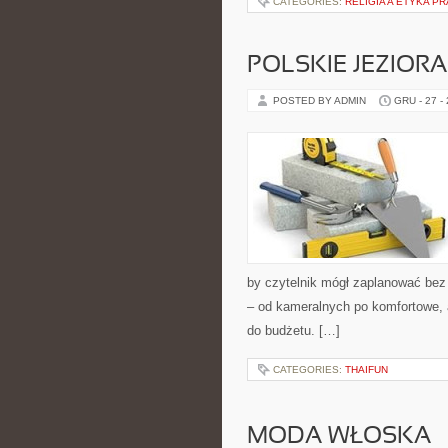
CATEGORIES:
RELIGIA A ETYKA P
POLSKIE JEZIORA
POSTED BY ADMIN
GRU - 27 -
by czytelnik mógł zaplanować bez
– od kameralnych po komfortowe,
do budżetu. […]
CATEGORIES:
THAIFUN
MODA WŁOSKA