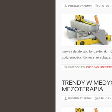
POSTED BY ADMIN
GRU - 27 -
barwy i detale tak, by czytelnik 
codzienności. Koniecznie zobacz:
CATEGORIES:
EUROCASH KINDER
TRENDY W MEDYC
MEZOTERAPIA
POSTED BY ADMIN
GRU - 21 -