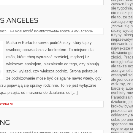
zawsze trzy
się tygodnie
nie realizuj
nie to, że za
S ANGELES
zareagujemy.
„znowu się n
raczej wycią
VANCOUVER
 2025
MOŻLIWOŚĆ KOMENTOWANIA
ZOSTAŁA WYŁĄCZONA
I
rutyny, akce
LOS
nieprzewidyw
ANGELES
Matka w Berku to serwis podróżniczy, który łączy
oderwaniu od
największe 
swobodę opowiadania z konkretem. To miejsce dla
stawiania gr
osób, które chcą wyruszać częściej, mądrzej i z
złości. Prac
umiejętnośc
większym spokojem, niezależnie od tego, czy planują
ale także ucz
asertywności
szybki wyjazd, czy większą podróż. Strona pokazuje,
własnymi sc
że podróżowanie może być osiągalne nawet wtedy, gdy
ale jednocze
widzimy, że 
rzu pojawiają się sprawy rodzinne. To nie jest wyłącznie
bardziej aut
jąca przejść od marzenia do działania: od […]
osobisty mu
Paradoksalni
działanie, j
YPIALNI
kroków bywa 
poczucia win
odkładamy t
sobie po pro
ING
spędzone na
regeneruje s
pomysły i ro