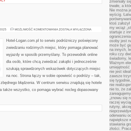
RACY
zmieniały się
trwałe, a kt
Nie można je
wyścig. Łat
porównywania
ktoś założył
my wciąż „s
POLSKIE
 2025
MOŻLIWOŚĆ KOMENTOWANIA
ZOSTAŁA WYŁĄCZONA
startuje z i
JEZIORA
ograniczenia
Hotel-Logan.com.pl to serwis podróżniczy poświęcony
osoby jest n
może być gi
zwiedzaniu rodzimych miejsc, który pomaga planować
na innych, l
roku czy dwó
wyjazdy w sposób przemyślany. To przewodnik online
świadomy, le
dla osób, które chcą zwiedzać zakątki i jednocześnie
Ważnym elem
umiejętność 
szukają sprawdzonych wskazówek dotyczących miejsc
nie jest idea
na noc. Strona łączy w sobie opowieść o podróży – tak,
zawsze trzy
się tygodnie
 zbędnego błądzenia. W centrum serwisu znajdują się hotele
nie realizuj
nie to, że za
 a także wszystko, co pomaga wybrać nocleg dopasowany
zareagujemy.
„znowu się n
raczej wycią
rutyny, akce
nieprzewidyw
oderwaniu od
największe 
stawiania gr
złości. Prac