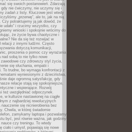
mać się swoich postanowień. Zdarzają
, gdy nie ćwiczymy, nie uczymy się i
emy zadań z listy. Kluczowe jest wtedy
liczyliśmy „przerwę”, ale to, jak na nią
 Czy potraktujemy ją jak dowód, że
ie udało” i rzucimy wszystko, czy
gniemy wnioski i spokojnie wrócimy do
ptując, że życie bywa chaotyczne i
alne? Nie da się też rozwijać w
 relacji z innymi ludźmi. Często
wyzwania dotyczą komunikacji,
anic, proszenia o pomoc czy wyrażania
a nad sobą to nie tylko nowe
i zawodowe czy zdrowszy styl życia,
enie się słuchania, empatii i
. To trudne, bo wymaga konfrontacji z
hematami wyniesionymi z dzieciństwa,
śnie daje ogromną satysfakcję, gdy
nasze relacje stają się spokojniejsze,
entyczne i wspierające. Rozwój
si też uwzględniać odpoczynek.
e, w kulturze nastawionej na ciągłe
ednym z najbardziej rewolucyjnych
nauczenie się nicnierobienia bez
y. Chwila, w której świadomie
elefon, zamykamy laptopa i pozwalamy
stu być, jest równie ważna, jak godziny
 nauce czy treningu. To wtedy
ię ciało i umysł, pojawiają się nowe
związania problemów, z którymi