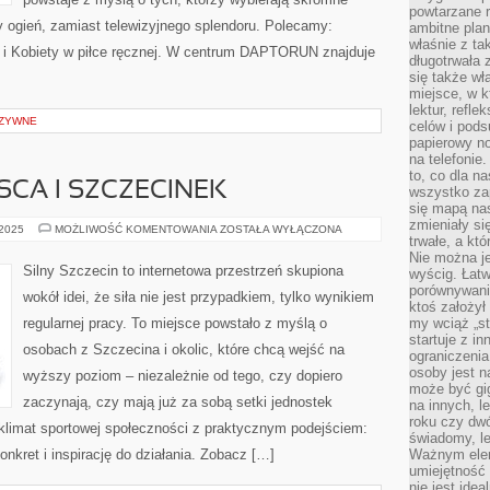
powtarzane r
 ogień, zamiast telewizyjnego splendoru. Polecamy:
ambitne plan
właśnie z ta
ej i Kobiety w piłce ręcznej. W centrum DAPTORUN znajduje
długotrwała 
się także w
miejsce, w k
lektur, refl
UZYWNE
celów i pod
papierowy no
na telefonie
to, co dla n
SCA I SZCZECINEK
wszystko za
się mapą nas
zmieniały się
TAJEMNICZE
 2025
MOŻLIWOŚĆ KOMENTOWANIA
ZOSTAŁA WYŁĄCZONA
trwałe, a kt
MIEJSCA
I
Nie można je
SZCZECINEK
Silny Szczecin to internetowa przestrzeń skupiona
wyścig. Łat
porównywania
wokół idei, że siła nie jest przypadkiem, tylko wynikiem
ktoś założył
regularnej pracy. To miejsce powstało z myślą o
my wciąż „s
startuje z i
osobach z Szczecina i okolic, które chcą wejść na
ograniczenia
osoby jest n
wyższy poziom – niezależnie od tego, czy dopiero
może być gi
zaczynają, czy mają już za sobą setki jednostek
na innych, l
roku czy dwó
 klimat sportowej społeczności z praktycznym podejściem:
świadomy, le
nkret i inspirację do działania. Zobacz […]
Ważnym elem
umiejętność 
nie jest idea