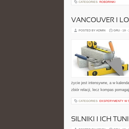
CATEGORIES:
ROBDRINKI
VANCOUVER I LO
POSTED BY ADMIN
GRU - 19 -
życie jest intensywne, a w kalenda
zbiór relacji, lecz kompas pomaga
CATEGORIES:
EKSPERYMENTY W S
SILNIKI I ICH TUN