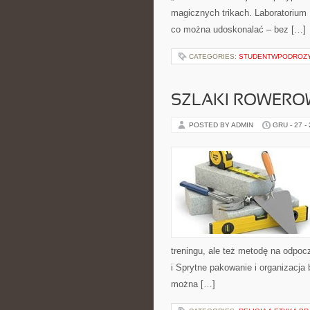
magicznych trikach. Laboratorium 
co można udoskonalać – bez […]
CATEGORIES:
STUDENTWPODROZ
SZLAKI ROWERO
POSTED BY ADMIN
GRU - 27 -
treningu, ale też metodę na odpoc
i Sprytne pakowanie i organizacja
można […]