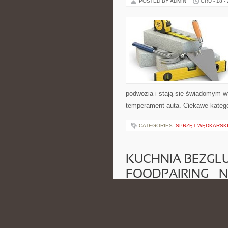
POSTED BY ADMIN
GRU - 18 -
podwozia i stają się świadomym 
temperament auta. Ciekawe kategor
CATEGORIES:
SPRZĘT WĘDKARSK
KUCHNIA BEZGLU
FOODPAIRING – 
SMAKÓW
POSTED BY ADMIN
GRU - 17 -