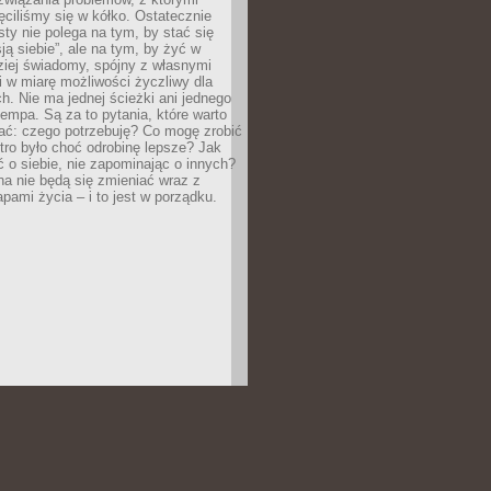
ęciliśmy się w kółko. Ostatecznie
sty nie polega na tym, by stać się
sją siebie”, ale na tym, by żyć w
ziej świadomy, spójny z własnymi
i w miarę możliwości życzliwy dla
ych. Nie ma jednej ścieżki ani jednego
empa. Są za to pytania, które warto
ać: czego potrzebuję? Co mogę zrobić
utro było choć odrobinę lepsze? Jak
o siebie, nie zapominając o innych?
a nie będą się zmieniać wraz z
apami życia – i to jest w porządku.