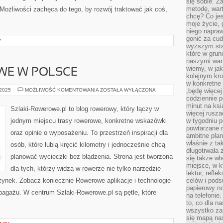
się sobie. Z
metodę, war
Możliwości zachęca do tego, by rozwój traktować jak coś,
chcę? Co je
moje życie, 
niego napraw
gonić za cud
Y
wyższym sta
które w grun
naszymi wart
wiemy, w ja
WE W POLSCE
kolejnym kr
w konkretne 
SZLAKI
 2025
MOŻLIWOŚĆ KOMENTOWANIA
ZOSTAŁA WYŁĄCZONA
„będę więcej
ROWEROWE
codziennie p
W
minut na ksi
POLSCE
Szlaki-Rowerowe.pl to blog rowerowy, który łączy w
więcej rusza
jednym miejscu trasy rowerowe, konkretne wskazówki
w tygodniu p
powtarzane r
oraz opinie o wyposażeniu. To przestrzeń inspiracji dla
ambitne plan
właśnie z ta
osób, które lubią kręcić kilometry i jednocześnie chcą
długotrwała 
planować wycieczki bez błądzenia. Strona jest tworzona
się także w
miejsce, w k
dla tych, którzy widzą w rowerze nie tylko narzędzie
lektur, refl
zynek. Zobacz koniecznie Rowerowe aplikacje i technologie
celów i pod
papierowy no
 bagażu. W centrum Szlaki-Rowerowe.pl są pętle, które
na telefonie
to, co dla n
wszystko za
się mapą nas