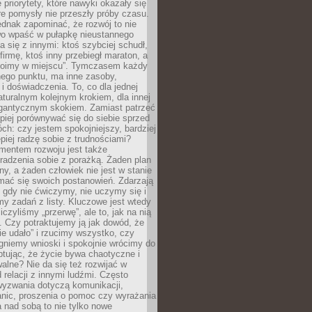
 priorytety, które nawyki okazały się
óre pomysły nie przeszły próby czasu.
dnak zapominać, że rozwój to nie
wo wpaść w pułapkę nieustannego
 się z innymi: ktoś szybciej schudł,
 firmę, ktoś inny przebiegł maraton, a
toimy w miejscu”. Tymczasem każdy
nnego punktu, ma inne zasoby,
 i doświadczenia. To, co dla jednej
aturalnym kolejnym krokiem, dla innej
gantycznym skokiem. Zamiast patrzeć
epiej porównywać się do siebie sprzed
ch: czy jestem spokojniejszy, bardziej
piej radzę sobie z trudnościami?
entem rozwoju jest także
radzenia sobie z porażką. Żaden plan
lny, a żaden człowiek nie jest w stanie
mać się swoich postanowień. Zdarzają
, gdy nie ćwiczymy, nie uczymy się i
emy zadań z listy. Kluczowe jest wtedy
liczyliśmy „przerwę”, ale to, jak na nią
 Czy potraktujemy ją jak dowód, że
ie udało” i rzucimy wszystko, czy
gniemy wnioski i spokojnie wrócimy do
ptując, że życie bywa chaotyczne i
alne? Nie da się też rozwijać w
 relacji z innymi ludźmi. Często
wyzwania dotyczą komunikacji,
anic, proszenia o pomoc czy wyrażania
a nad sobą to nie tylko nowe