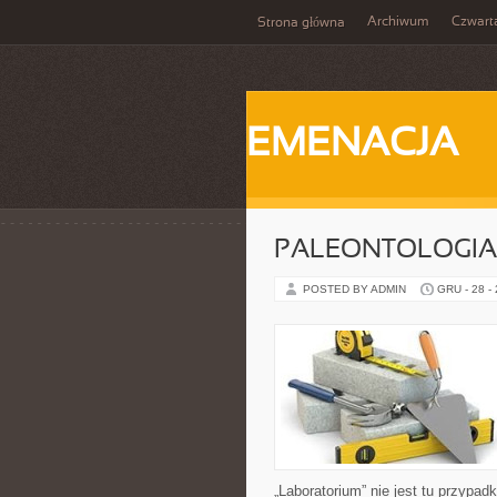
Archiwum
Czwart
Strona główna
EMENACJA
PALEONTOLOGIA
POSTED BY ADMIN
GRU - 28 -
„Laboratorium” nie jest tu przypad