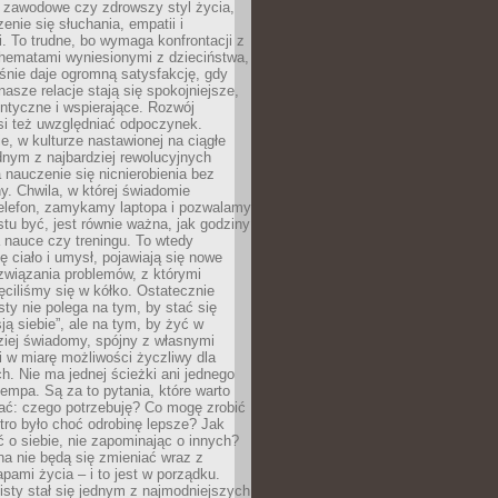
i zawodowe czy zdrowszy styl życia,
enie się słuchania, empatii i
. To trudne, bo wymaga konfrontacji z
hematami wyniesionymi z dzieciństwa,
śnie daje ogromną satysfakcję, gdy
nasze relacje stają się spokojniejsze,
entyczne i wspierające. Rozwój
si też uwzględniać odpoczynek.
e, w kulturze nastawionej na ciągłe
ednym z najbardziej rewolucyjnych
nauczenie się nicnierobienia bez
y. Chwila, w której świadomie
elefon, zamykamy laptopa i pozwalamy
stu być, jest równie ważna, jak godziny
 nauce czy treningu. To wtedy
ię ciało i umysł, pojawiają się nowe
związania problemów, z którymi
ęciliśmy się w kółko. Ostatecznie
sty nie polega na tym, by stać się
sją siebie”, ale na tym, by żyć w
ziej świadomy, spójny z własnymi
i w miarę możliwości życzliwy dla
ych. Nie ma jednej ścieżki ani jednego
empa. Są za to pytania, które warto
ać: czego potrzebuję? Co mogę zrobić
utro było choć odrobinę lepsze? Jak
o siebie, nie zapominając o innych?
a nie będą się zmieniać wraz z
apami życia – i to jest w porządku.
sty stał się jednym z najmodniejszych