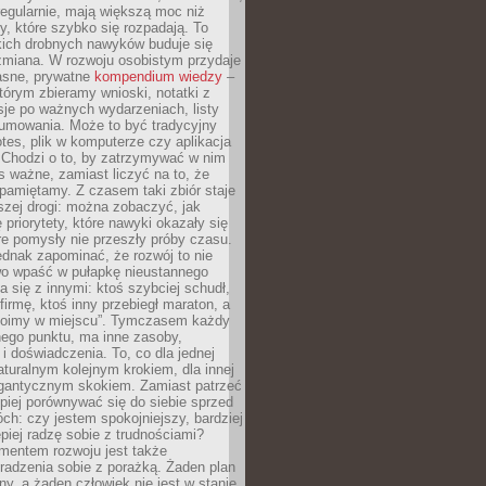
egularnie, mają większą moc niż
y, które szybko się rozpadają. To
kich drobnych nawyków buduje się
zmiana. W rozwoju osobistym przydaje
łasne, prywatne
kompendium wiedzy
–
tórym zbieramy wnioski, notatki z
eksje po ważnych wydarzeniach, listy
sumowania. Może to być tradycyjny
tes, plik w komputerze czy aplikacja
. Chodzi o to, by zatrzymywać w nim
as ważne, zamiast liczyć na to, że
pamiętamy. Z czasem taki zbiór staje
zej drogi: można zobaczyć, jak
 priorytety, które nawyki okazały się
óre pomysły nie przeszły próby czasu.
dnak zapominać, że rozwój to nie
wo wpaść w pułapkę nieustannego
 się z innymi: ktoś szybciej schudł,
 firmę, ktoś inny przebiegł maraton, a
toimy w miejscu”. Tymczasem każdy
nnego punktu, ma inne zasoby,
 i doświadczenia. To, co dla jednej
aturalnym kolejnym krokiem, dla innej
gantycznym skokiem. Zamiast patrzeć
epiej porównywać się do siebie sprzed
ch: czy jestem spokojniejszy, bardziej
piej radzę sobie z trudnościami?
entem rozwoju jest także
radzenia sobie z porażką. Żaden plan
lny, a żaden człowiek nie jest w stanie