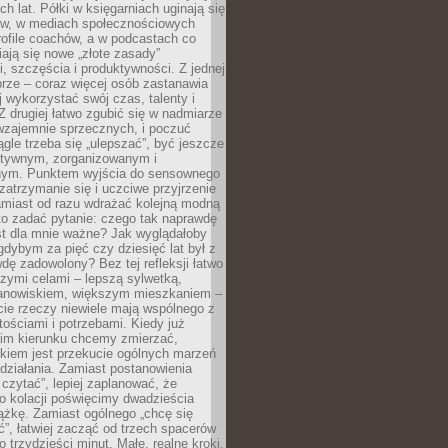
ch lat. Półki w księgarniach uginają się
ów, w mediach społecznościowych
ofile coachów, a w podcastach co
iają się nowe „złote zasady”
, szczęścia i produktywności. Z jednej
brze – coraz więcej osób zastanawia
ej wykorzystać swój czas, talenty i
Z drugiej łatwo zgubić się w nadmiarze
wzajemnie sprzecznych, i poczuć
iągle trzeba się „ulepszać”, być jeszcze
ektywnym, zorganizowanym i
ym. Punktem wyjścia do sensownego
 zatrzymanie się i uczciwe przyjrzenie
amiast od razu wdrażać kolejną modną
to zadać pytanie: czego tak naprawdę
st dla mnie ważne? Jak wyglądałoby
gdybym za pięć czy dziesięć lat był z
dę zadowolony? Bez tej refleksji łatwo
zymi celami – lepszą sylwetką,
nowiskiem, większym mieszkaniem –
cie rzeczy niewiele mają wspólnego z
ościami i potrzebami. Kiedy już
kim kierunku chcemy zmierzać,
okiem jest przekucie ogólnych marzeń
działania. Zamiast postanowienia
 czytać”, lepiej zaplanować, że
o kolacji poświęcimy dwadzieścia
ążkę. Zamiast ogólnego „chcę się
ć”, łatwiej zacząć od trzech spacerów
o trzydzieści minut. Małe, realne kroki,