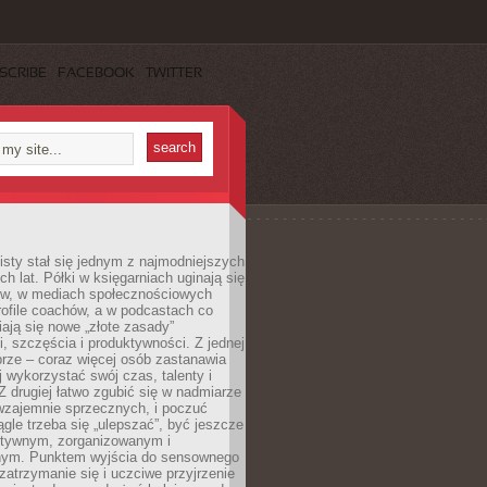
SCRIBE
FACEBOOK
TWITTER
sty stał się jednym z najmodniejszych
ch lat. Półki w księgarniach uginają się
ów, w mediach społecznościowych
ofile coachów, a w podcastach co
iają się nowe „złote zasady”
, szczęścia i produktywności. Z jednej
brze – coraz więcej osób zastanawia
ej wykorzystać swój czas, talenty i
Z drugiej łatwo zgubić się w nadmiarze
wzajemnie sprzecznych, i poczuć
iągle trzeba się „ulepszać”, być jeszcze
ektywnym, zorganizowanym i
ym. Punktem wyjścia do sensownego
 zatrzymanie się i uczciwe przyjrzenie