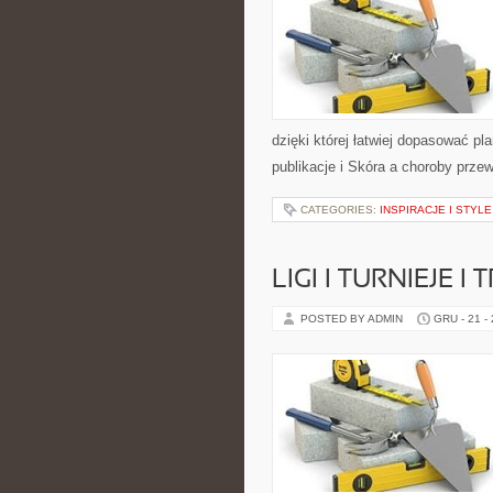
dzięki której łatwiej dopasować pl
publikacje i Skóra a choroby prze
CATEGORIES:
INSPIRACJE I STYL
LIGI I TURNIEJE I
POSTED BY ADMIN
GRU - 21 -