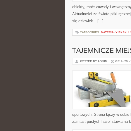
obiekty, małe zawody i wewnętrzny
Aktualności ze świata piłki ręczn
się człowiek – […]
CATEGORIES:
MATERIAŁY EKSKL
TAJEMNICZE MIEJ
POSTED BY ADMIN
GRU - 20 -
sportowych. Strona łączy w sobie
zamiast pustych haseł stawia na ko