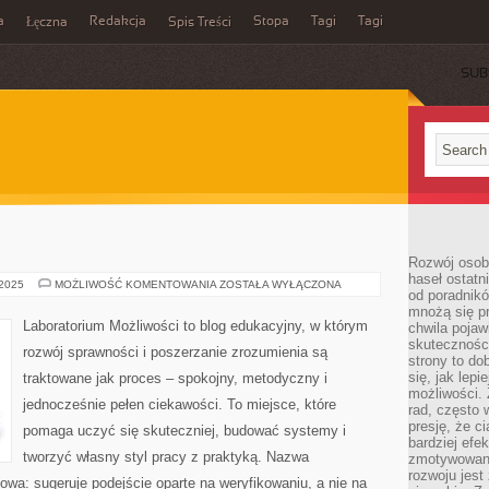
a
Redakcja
Stopa
Tagi
Tagi
Łęczna
Spis Treści
SUB
Rozwój osobi
haseł ostatni
PALEONTOLOGIA
 2025
MOŻLIWOŚĆ KOMENTOWANIA
ZOSTAŁA WYŁĄCZONA
od poradnik
mnożą się pr
Laboratorium Możliwości to blog edukacyjny, w którym
chwila pojaw
skuteczności
rozwój sprawności i poszerzanie zrozumienia są
strony to do
się, jak lepi
traktowane jak proces – spokojny, metodyczny i
możliwości. 
jednocześnie pełen ciekawości. To miejsce, które
rad, często 
presję, że c
pomaga uczyć się skuteczniej, budować systemy i
bardziej ef
tworzyć własny styl pracy z praktyką. Nazwa
zmotywowan
rozwoju jest
kowa: sugeruje podejście oparte na weryfikowaniu, a nie na