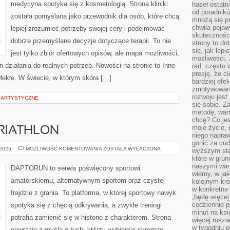
medycyna spotyka się z kosmetologią. Strona kliniki
haseł ostatni
od poradnik
została pomyślana jako przewodnik dla osób, które chcą
mnożą się pr
chwila pojaw
lepiej zrozumieć potrzeby swojej cery i podejmować
skuteczności
dobrze przemyślane decyzje dotyczące terapii. To nie
strony to do
się, jak lepi
jest tylko zbiór ofertowych opisów, ale mapa możliwości,
możliwości. 
an działania do realnych potrzeb. Nowości na stronie to Inne
rad, często 
presję, że c
wlekłe. W świecie, w którym skóra […]
bardziej ef
zmotywowan
rozwoju jest
E ARTYSTYCZNE
się sobie. Z
metodę, war
chcę? Co je
moje życie, 
 TRIATHLON
niego napraw
gonić za cud
LIGI
 2025
MOŻLIWOŚĆ KOMENTOWANIA
ZOSTAŁA WYŁĄCZONA
wyższym sta
I
które w grun
TURNIEJE
I
naszymi wart
DAPTORUN to serwis poświęcony sportowi
TRIATHLON
wiemy, w ja
amatorskiemu, alternatywnym sportom oraz czystej
kolejnym kr
w konkretne 
frajdzie z grania. To platforma, w której sportowy nawyk
„będę więcej
codziennie p
spotyka się z chęcią odkrywania, a zwykłe treningi
minut na ksi
potrafią zamienić się w historię z charakterem. Strona
więcej rusza
w tygodniu p
powstaje z myślą o tych, którzy wybierają skromne