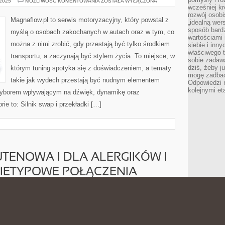
SILNIKI
 2025
MOŻLIWOŚĆ KOMENTOWANIA
ZOSTAŁA WYŁĄCZONA
I
wcześniej kr
ICH
rozwój osobi
TUNING
Magnaflow.pl to serwis motoryzacyjny, który powstał z
„idealną wer
sposób bard
myślą o osobach zakochanych w autach oraz w tym, co
wartościami 
można z nimi zrobić, gdy przestają być tylko środkiem
siebie i inn
właściwego t
transportu, a zaczynają być stylem życia. To miejsce, w
sobie zadaw
dziś, żeby j
którym tuning spotyka się z doświadczeniem, a tematy
mogę zadbać 
takie jak wydech przestają być nudnym elementem
Odpowiedzi n
kolejnymi et
wyborem wpływającym na dźwięk, dynamikę oraz
ie to: Silnik swap i przekładki […]
I
TENOWA I DLA ALERGIKÓW I
NIETYPOWE POŁĄCZENIA
KUCHNIA
 2025
MOŻLIWOŚĆ KOMENTOWANIA
ZOSTAŁA WYŁĄCZONA
BEZGLUTENOWA
I
DLA
Avalon Club to portal o jedzeniu, który łączy miłość do