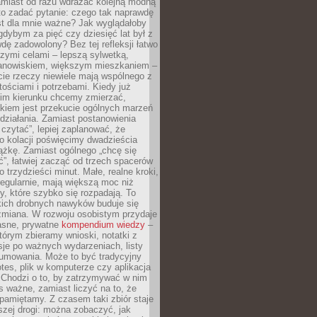
amiast od razu wdrażać kolejną modną
to zadać pytanie: czego tak naprawdę
st dla mnie ważne? Jak wyglądałoby
gdybym za pięć czy dziesięć lat był z
dę zadowolony? Bez tej refleksji łatwo
zymi celami – lepszą sylwetką,
nowiskiem, większym mieszkaniem –
cie rzeczy niewiele mają wspólnego z
ościami i potrzebami. Kiedy już
kim kierunku chcemy zmierzać,
okiem jest przekucie ogólnych marzeń
działania. Zamiast postanowienia
 czytać”, lepiej zaplanować, że
o kolacji poświęcimy dwadzieścia
ążkę. Zamiast ogólnego „chcę się
ć”, łatwiej zacząć od trzech spacerów
o trzydzieści minut. Małe, realne kroki,
egularnie, mają większą moc niż
y, które szybko się rozpadają. To
kich drobnych nawyków buduje się
zmiana. W rozwoju osobistym przydaje
łasne, prywatne
kompendium wiedzy
–
tórym zbieramy wnioski, notatki z
eksje po ważnych wydarzeniach, listy
sumowania. Może to być tradycyjny
tes, plik w komputerze czy aplikacja
. Chodzi o to, by zatrzymywać w nim
as ważne, zamiast liczyć na to, że
pamiętamy. Z czasem taki zbiór staje
zej drogi: można zobaczyć, jak