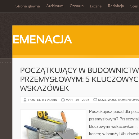
Archiwum
Czwarta
Redakcja
Strona główna
Łęczna
Spis 
EMENACJA
POCZĄTKUJĄCY W BUDOWNICTW
PRZEMYSŁOWYM: 5 KLUCZOWY
WSKAZÓWEK
POSTED BY ADMIN
MAR - 19 - 2025
MOŻLIWOŚĆ KOMENTOWA
Poszukujesz porad dla poc
przemysłowym? Przeczytaj 
kluczowymi wskazówkami, 
karierę w branży! #budown