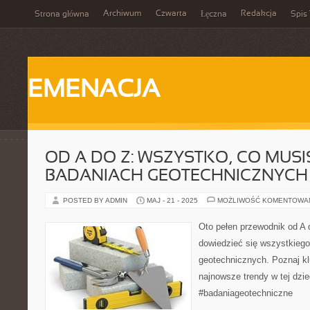
Archiwum
Czwarta
Redakcja
Strona główna
Łęczna
Spis 
EMENACJA
OD A DO Z: WSZYSTKO, CO MUSI
BADANIACH GEOTECHNICZNYCH
POSTED BY ADMIN
MAJ - 21 - 2025
MOŻLIWOŚĆ KOMENTOWA
Oto pełen przewodnik od A d
dowiedzieć się wszystkiego
geotechnicznych. Poznaj kl
najnowsze trendy w tej dzie
#badaniageotechniczne