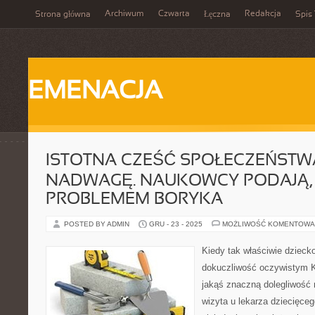
Archiwum
Czwarta
Redakcja
Strona główna
Łęczna
Spis 
EMENACJA
ISTOTNA CZEŚĆ SPOŁECZEŃSTW
NADWAGĘ. NAUKOWCY PODAJĄ, 
PROBLEMEM BORYKA
POSTED BY ADMIN
GRU - 23 - 2025
MOŻLIWOŚĆ KOMENTOWA
Kiedy tak właściwie dziec
dokuczliwość oczywistym K
jakąś znaczną dolegliwość
wizyta u lekarza dziecięce