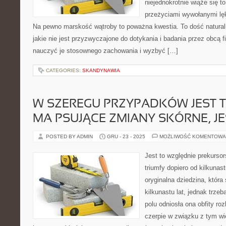
niejednokrotnie wiąże się 
przeżyciami wywołanymi lęk
Na pewno marskość wątroby to poważna kwestia. To dość natural
jakie nie jest przyzwyczajone do dotykania i badania przez obcą 
nauczyć je stosownego zachowania i wyzbyć […]
CATEGORIES:
SKANDYNAWIA
W SZEREGU PRZYPADKÓW JEST T
MA PSUJĄCE ZMIANY SKÓRNE, JE
POSTED BY ADMIN
GRU - 23 - 2025
MOŻLIWOŚĆ KOMENTOWA
Jest to względnie prekursor
triumfy dopiero od kilkunas
oryginalna dziedzina, która 
kilkunastu lat, jednak trze
polu odniosła ona obfity r
czerpie w związku z tym w