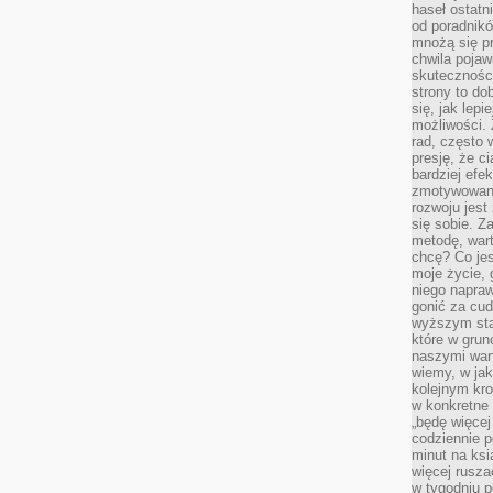
haseł ostatni
od poradnik
mnożą się pr
chwila pojaw
skuteczności
strony to do
się, jak lepi
możliwości. 
rad, często 
presję, że c
bardziej ef
zmotywowan
rozwoju jest
się sobie. Z
metodę, war
chcę? Co je
moje życie, 
niego napraw
gonić za cud
wyższym sta
które w grun
naszymi wart
wiemy, w ja
kolejnym kr
w konkretne 
„będę więcej
codziennie p
minut na ksi
więcej rusza
w tygodniu p