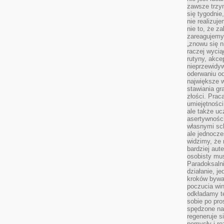
zawsze trzy
się tygodnie
nie realizuj
nie to, że za
zareagujemy.
„znowu się n
raczej wycią
rutyny, akce
nieprzewidyw
oderwaniu od
największe 
stawiania gr
złości. Prac
umiejętnośc
ale także ucz
asertywności
własnymi sc
ale jednocze
widzimy, że 
bardziej aut
osobisty mu
Paradoksalni
działanie, j
kroków bywa 
poczucia win
odkładamy t
sobie po pro
spędzone na
regeneruje s
pomysły i ro