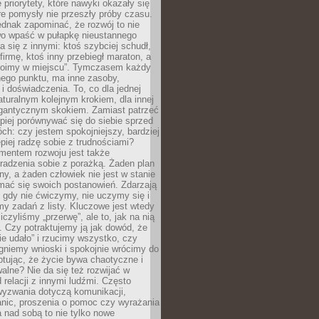
 priorytety, które nawyki okazały się
óre pomysły nie przeszły próby czasu.
dnak zapominać, że rozwój to nie
wo wpaść w pułapkę nieustannego
 się z innymi: ktoś szybciej schudł,
 firmę, ktoś inny przebiegł maraton, a
toimy w miejscu”. Tymczasem każdy
nnego punktu, ma inne zasoby,
 i doświadczenia. To, co dla jednej
aturalnym kolejnym krokiem, dla innej
gantycznym skokiem. Zamiast patrzeć
epiej porównywać się do siebie sprzed
ch: czy jestem spokojniejszy, bardziej
piej radzę sobie z trudnościami?
entem rozwoju jest także
radzenia sobie z porażką. Żaden plan
lny, a żaden człowiek nie jest w stanie
mać się swoich postanowień. Zdarzają
, gdy nie ćwiczymy, nie uczymy się i
emy zadań z listy. Kluczowe jest wtedy
liczyliśmy „przerwę”, ale to, jak na nią
 Czy potraktujemy ją jak dowód, że
ie udało” i rzucimy wszystko, czy
gniemy wnioski i spokojnie wrócimy do
ptując, że życie bywa chaotyczne i
alne? Nie da się też rozwijać w
 relacji z innymi ludźmi. Często
wyzwania dotyczą komunikacji,
anic, proszenia o pomoc czy wyrażania
a nad sobą to nie tylko nowe