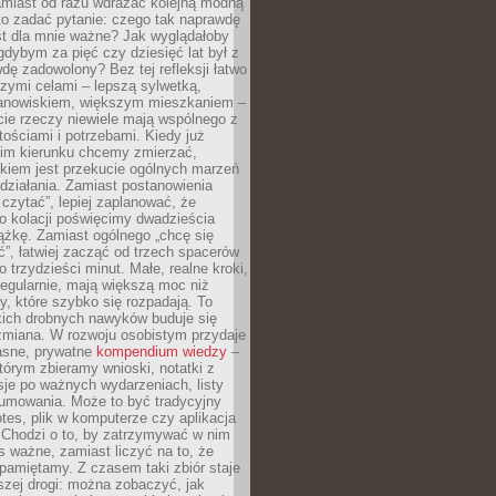
amiast od razu wdrażać kolejną modną
to zadać pytanie: czego tak naprawdę
st dla mnie ważne? Jak wyglądałoby
gdybym za pięć czy dziesięć lat był z
dę zadowolony? Bez tej refleksji łatwo
zymi celami – lepszą sylwetką,
nowiskiem, większym mieszkaniem –
cie rzeczy niewiele mają wspólnego z
ościami i potrzebami. Kiedy już
kim kierunku chcemy zmierzać,
okiem jest przekucie ogólnych marzeń
działania. Zamiast postanowienia
 czytać”, lepiej zaplanować, że
o kolacji poświęcimy dwadzieścia
ążkę. Zamiast ogólnego „chcę się
ć”, łatwiej zacząć od trzech spacerów
o trzydzieści minut. Małe, realne kroki,
egularnie, mają większą moc niż
y, które szybko się rozpadają. To
kich drobnych nawyków buduje się
zmiana. W rozwoju osobistym przydaje
łasne, prywatne
kompendium wiedzy
–
tórym zbieramy wnioski, notatki z
eksje po ważnych wydarzeniach, listy
sumowania. Może to być tradycyjny
tes, plik w komputerze czy aplikacja
. Chodzi o to, by zatrzymywać w nim
as ważne, zamiast liczyć na to, że
pamiętamy. Z czasem taki zbiór staje
zej drogi: można zobaczyć, jak