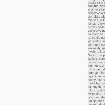
powtarzane r
ambitne plan
właśnie z ta
długotrwała 
się także w
miejsce, w k
lektur, refl
celów i pod
papierowy no
na telefonie
to, co dla n
wszystko za
się mapą nas
zmieniały się
trwałe, a kt
Nie można je
wyścig. Łat
porównywania
ktoś założył
my wciąż „s
startuje z i
ograniczenia
osoby jest n
może być gi
na innych, l
roku czy dwó
świadomy, le
Ważnym elem
umiejętność 
nie jest idea