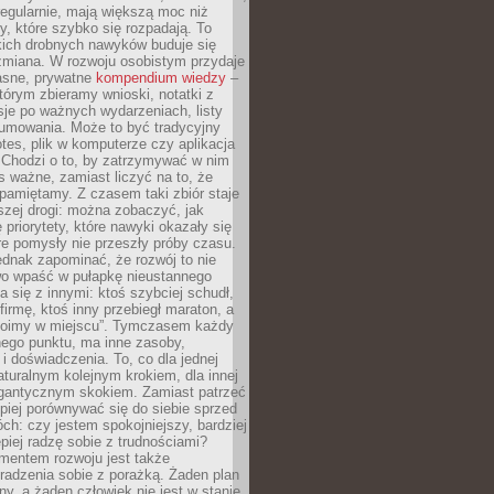
egularnie, mają większą moc niż
y, które szybko się rozpadają. To
kich drobnych nawyków buduje się
zmiana. W rozwoju osobistym przydaje
łasne, prywatne
kompendium wiedzy
–
tórym zbieramy wnioski, notatki z
eksje po ważnych wydarzeniach, listy
sumowania. Może to być tradycyjny
tes, plik w komputerze czy aplikacja
. Chodzi o to, by zatrzymywać w nim
as ważne, zamiast liczyć na to, że
pamiętamy. Z czasem taki zbiór staje
zej drogi: można zobaczyć, jak
 priorytety, które nawyki okazały się
óre pomysły nie przeszły próby czasu.
dnak zapominać, że rozwój to nie
wo wpaść w pułapkę nieustannego
 się z innymi: ktoś szybciej schudł,
 firmę, ktoś inny przebiegł maraton, a
toimy w miejscu”. Tymczasem każdy
nnego punktu, ma inne zasoby,
 i doświadczenia. To, co dla jednej
aturalnym kolejnym krokiem, dla innej
gantycznym skokiem. Zamiast patrzeć
epiej porównywać się do siebie sprzed
ch: czy jestem spokojniejszy, bardziej
piej radzę sobie z trudnościami?
entem rozwoju jest także
radzenia sobie z porażką. Żaden plan
lny, a żaden człowiek nie jest w stanie