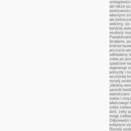
umiejętnośc
ale także ucz
asertywności
własnymi sc
ale jednocze
widzimy, że 
bardziej aut
osobisty mu
Paradoksalni
działanie, j
kroków bywa 
poczucia win
odkładamy t
sobie po pro
spędzone na
regeneruje s
pomysły i ro
wcześniej kr
rozwój osobi
„idealną wer
sposób bard
wartościami 
siebie i inn
właściwego t
sobie zadaw
dziś, żeby j
mogę zadbać 
Odpowiedzi n
kolejnymi et
Rozwój osobi