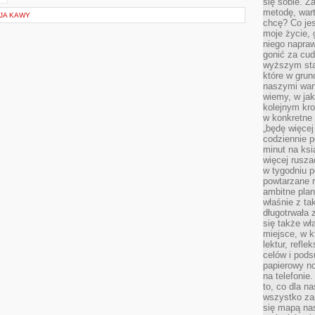
się sobie. Z
metodę, war
JA KAWY
chcę? Co je
moje życie, 
niego napraw
gonić za cud
wyższym sta
które w grun
naszymi wart
wiemy, w ja
kolejnym kr
w konkretne 
„będę więcej
codziennie p
minut na ksi
więcej rusza
w tygodniu p
powtarzane r
ambitne plan
właśnie z ta
długotrwała 
się także w
miejsce, w k
lektur, refl
celów i pod
papierowy no
na telefonie
to, co dla n
wszystko za
się mapą nas