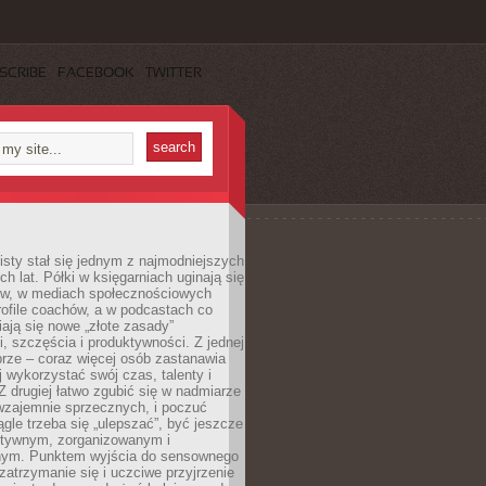
SCRIBE
FACEBOOK
TWITTER
sty stał się jednym z najmodniejszych
ch lat. Półki w księgarniach uginają się
ów, w mediach społecznościowych
ofile coachów, a w podcastach co
iają się nowe „złote zasady”
, szczęścia i produktywności. Z jednej
brze – coraz więcej osób zastanawia
ej wykorzystać swój czas, talenty i
Z drugiej łatwo zgubić się w nadmiarze
wzajemnie sprzecznych, i poczuć
iągle trzeba się „ulepszać”, być jeszcze
ektywnym, zorganizowanym i
ym. Punktem wyjścia do sensownego
 zatrzymanie się i uczciwe przyjrzenie