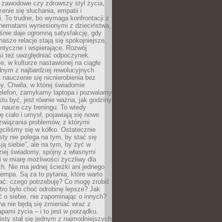
i zawodowe czy zdrowszy styl życia,
enie się słuchania, empatii i
. To trudne, bo wymaga konfrontacji z
hematami wyniesionymi z dzieciństwa,
śnie daje ogromną satysfakcję, gdy
nasze relacje stają się spokojniejsze,
entyczne i wspierające. Rozwój
si też uwzględniać odpoczynek.
e, w kulturze nastawionej na ciągłe
ednym z najbardziej rewolucyjnych
nauczenie się nicnierobienia bez
y. Chwila, w której świadomie
elefon, zamykamy laptopa i pozwalamy
stu być, jest równie ważna, jak godziny
 nauce czy treningu. To wtedy
ię ciało i umysł, pojawiają się nowe
związania problemów, z którymi
ęciliśmy się w kółko. Ostatecznie
sty nie polega na tym, by stać się
sją siebie”, ale na tym, by żyć w
ziej świadomy, spójny z własnymi
i w miarę możliwości życzliwy dla
ych. Nie ma jednej ścieżki ani jednego
empa. Są za to pytania, które warto
ać: czego potrzebuję? Co mogę zrobić
utro było choć odrobinę lepsze? Jak
o siebie, nie zapominając o innych?
a nie będą się zmieniać wraz z
apami życia – i to jest w porządku.
sty stał się jednym z najmodniejszych