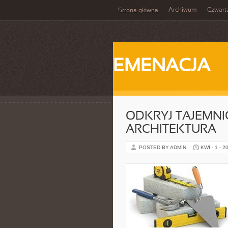
Archiwum
Czwart
Strona główna
EMENACJA
ODKRYJ TAJEMNI
ARCHITEKTURA
POSTED BY ADMIN
KWI - 1 - 2