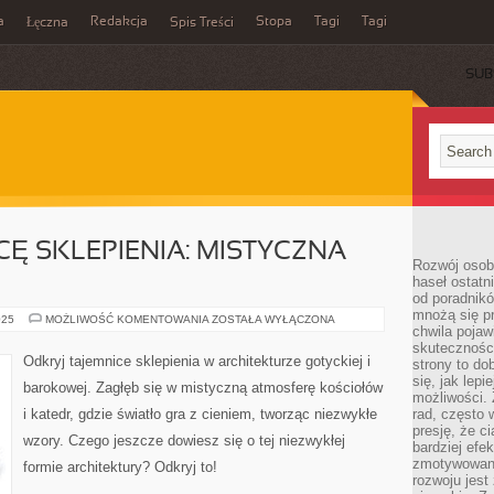
a
Redakcja
Stopa
Tagi
Tagi
Łęczna
Spis Treści
SUB
CĘ SKLEPIENIA: MISTYCZNA
Rozwój osobi
haseł ostatni
od poradnik
mnożą się pr
ODKRYJ
025
MOŻLIWOŚĆ KOMENTOWANIA
ZOSTAŁA WYŁĄCZONA
chwila pojaw
TAJEMNICĘ
SKLEPIENIA:
skuteczności
MISTYCZNA
Odkryj tajemnice sklepienia w architekturze gotyckiej i
strony to do
ARCHITEKTURA
się, jak lepi
barokowej. Zagłęb się w mistyczną atmosferę kościołów
możliwości. 
i katedr, gdzie światło gra z cieniem, tworząc niezwykłe
rad, często 
presję, że c
wzory. Czego jeszcze dowiesz się o tej niezwykłej
bardziej ef
zmotywowan
formie architektury? Odkryj to!
rozwoju jest