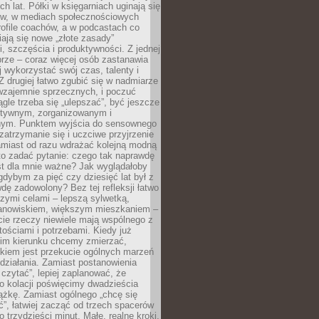
ch lat. Półki w księgarniach uginają się
ów, w mediach społecznościowych
ofile coachów, a w podcastach co
iają się nowe „złote zasady”
, szczęścia i produktywności. Z jednej
brze – coraz więcej osób zastanawia
ej wykorzystać swój czas, talenty i
Z drugiej łatwo zgubić się w nadmiarze
wzajemnie sprzecznych, i poczuć
iągle trzeba się „ulepszać”, być jeszcze
ektywnym, zorganizowanym i
ym. Punktem wyjścia do sensownego
 zatrzymanie się i uczciwe przyjrzenie
amiast od razu wdrażać kolejną modną
to zadać pytanie: czego tak naprawdę
st dla mnie ważne? Jak wyglądałoby
gdybym za pięć czy dziesięć lat był z
dę zadowolony? Bez tej refleksji łatwo
zymi celami – lepszą sylwetką,
nowiskiem, większym mieszkaniem –
cie rzeczy niewiele mają wspólnego z
ościami i potrzebami. Kiedy już
kim kierunku chcemy zmierzać,
okiem jest przekucie ogólnych marzeń
działania. Zamiast postanowienia
 czytać”, lepiej zaplanować, że
o kolacji poświęcimy dwadzieścia
ążkę. Zamiast ogólnego „chcę się
ć”, łatwiej zacząć od trzech spacerów
o trzydzieści minut. Małe, realne kroki,