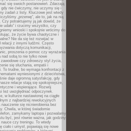
mać się swoich postanowień. Zdarzają
, gdy nie ćwiczymy, nie uczymy się i
emy zadań z listy. Kluczowe jest wtedy
liczyliśmy „przerwę”, ale to, jak na nią
 Czy potraktujemy ją jak dowód, że
ie udało” i rzucimy wszystko, czy
gniemy wnioski i spokojnie wrócimy do
ptując, że życie bywa chaotyczne i
alne? Nie da się też rozwijać w
 relacji z innymi ludźmi. Często
wyzwania dotyczą komunikacji,
anic, proszenia o pomoc czy wyrażania
a nad sobą to nie tylko nowe
i zawodowe czy zdrowszy styl życia,
enie się słuchania, empatii i
. To trudne, bo wymaga konfrontacji z
hematami wyniesionymi z dzieciństwa,
śnie daje ogromną satysfakcję, gdy
nasze relacje stają się spokojniejsze,
entyczne i wspierające. Rozwój
si też uwzględniać odpoczynek.
e, w kulturze nastawionej na ciągłe
ednym z najbardziej rewolucyjnych
nauczenie się nicnierobienia bez
y. Chwila, w której świadomie
elefon, zamykamy laptopa i pozwalamy
stu być, jest równie ważna, jak godziny
 nauce czy treningu. To wtedy
ię ciało i umysł, pojawiają się nowe
związania problemów, z którymi