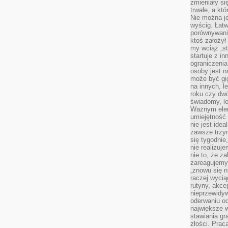
zmieniały się
trwałe, a kt
Nie można je
wyścig. Łat
porównywania
ktoś założył
my wciąż „s
startuje z i
ograniczenia
osoby jest n
może być gi
na innych, l
roku czy dwó
świadomy, le
Ważnym elem
umiejętność 
nie jest idea
zawsze trzy
się tygodnie
nie realizuj
nie to, że za
zareagujemy.
„znowu się n
raczej wycią
rutyny, akce
nieprzewidyw
oderwaniu od
największe 
stawiania gr
złości. Prac