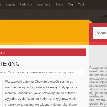
a
Redakcja
Stopa
Tagi
Tagi
Łęczna
Spis Treści
SUB
025
TERING
Rozwój osobi
haseł ostatni
WARSZAWSKI
 2025
MOŻLIWOŚĆ KOMENTOWANIA
ZOSTAŁA WYŁĄCZONA
od poradnik
CATERING
mnożą się pr
Warszawski catering Obywatele współcześnie są
chwila pojaw
skuteczności
niezmiernie wygodni, dlatego że mają do dyspozycji
strony to do
się, jak lepi
niemało udogodnień, jakie pozwalają im na elitarne i
możliwości. 
wygodne życie. W takim razie też przygotowywanie
rad, często 
presję, że c
imprezy okazjonalnej we własnym domu, dla nikogo