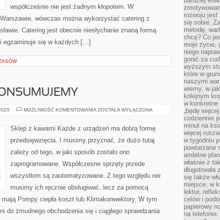
bardziej ef
współcześnie nie jest żadnym kłopotem. W
zmotywowan
rozwoju jest
w Warszawie, wówczas można wykorzystać catering z
się sobie. Z
metodę, war
sławie. Catering jest obecnie niesłychanie znaną formą
chcę? Co je
 i egzaminuje się w każdych […]
moje życie, 
niego napraw
gonić za cud
CZASÓW
wyższym sta
które w grun
naszymi wart
wiemy, w ja
ONSUMUJEMY…
kolejnym kr
w konkretne 
WSZYSTKO
 2025
MOŻLIWOŚĆ KOMENTOWANIA
ZOSTAŁA WYŁĄCZONA
„będę więcej
CO
codziennie p
KONSUMUJEMY…
minut na ksi
Sklep z kawami Każde z urządzeń ma dobrą formę
więcej rusza
przedsięwzięcia. I musimy przyznać, że dużo tutaj
w tygodniu p
powtarzane r
zależy od tego, w jaki sposób zostało ono
ambitne plan
właśnie z ta
zaprogramowane. Współczesne sprzęty przede
długotrwała 
wszystkim są zautomatyzowane. Z tego względu nie
się także w
miejsce, w k
musimy ich ręcznie obsługiwać, lecz za pomocą
lektur, refl
 mają Pompy ciepła koszt lub Klimakonwektory. W tym
celów i pod
papierowy no
i do żmudnego obchodzenia się i ciągłego sprawdzania
na telefonie