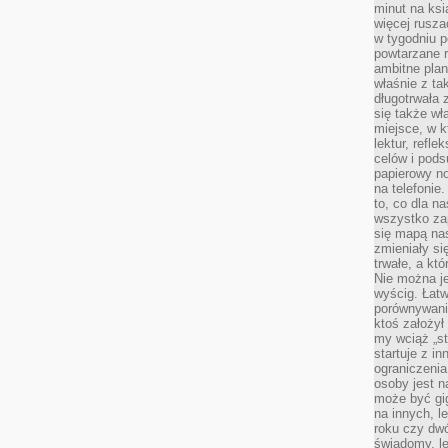
minut na ksi
więcej rusza
w tygodniu p
powtarzane r
ambitne plan
właśnie z ta
długotrwała 
się także w
miejsce, w k
lektur, refl
celów i pod
papierowy no
na telefonie
to, co dla n
wszystko za
się mapą nas
zmieniały się
trwałe, a kt
Nie można je
wyścig. Łat
porównywania
ktoś założył
my wciąż „s
startuje z i
ograniczenia
osoby jest n
może być gi
na innych, l
roku czy dwó
świadomy, le