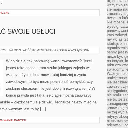
to, co dla n
…]
wszystko za
się mapą nas
FICZNE
zmieniały się
trwałe, a kt
Nie można je
wyścig. Łat
porównywania
Ć SWOJE USŁUGI
ktoś założył
my wciąż „s
startuje z i
ograniczenia
JAK
 2025
MOŻLIWOŚĆ KOMENTOWANIA
ZOSTAŁA WYŁĄCZONA
osoby jest n
REKLAMOWAĆ
może być gi
SWOJE
USŁUGI
na innych, l
W co dzisiaj tak naprawdę warto inwestować? Jeżeli
ŚLUSARSKIE?
roku czy dwó
jesteś taką osobą, która szuka jakiegoś zajęcia we
świadomy, le
Ważnym elem
własnym życiu, lecz mowa tutaj bardziej o życiu
umiejętność 
zawodowym, to być może powinieneś pomyśleć czy
nie jest idea
zawsze trzy
zostanie ślusarzem nie jest dobrym rozwiązaniem? W
się tygodnie
nie realizuj
końcu prawda jest taka, że ciągle można zauważyć
nie to, że za
sarskie – ciężko temu się dziwić. Jednakże należy mieć na
zareagujemy.
„znowu się n
rnie ważnym jest to by […]
raczej wycią
rutyny, akce
OWYWANIE DANYCH
nieprzewidyw
oderwaniu od