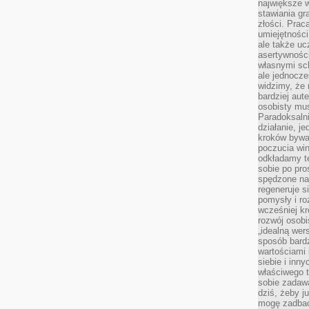
największe 
stawiania gr
złości. Prac
umiejętnośc
ale także ucz
asertywności
własnymi sc
ale jednocze
widzimy, że 
bardziej aut
osobisty mu
Paradoksalni
działanie, j
kroków bywa 
poczucia win
odkładamy t
sobie po pro
spędzone na
regeneruje s
pomysły i ro
wcześniej kr
rozwój osobi
„idealną wer
sposób bard
wartościami 
siebie i inn
właściwego t
sobie zadaw
dziś, żeby j
mogę zadbać 