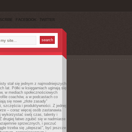
SCRIBE
FACEBOOK
TWITTER
sty stał się jednym z najmodniejszych
ch lat. Półki w księgarniach uginają się
ów, w mediach społecznościowych
ofile coachów, a w podcastach co
iają się nowe „złote zasady”
, szczęścia i produktywności. Z jednej
brze – coraz więcej osób zastanawia
ej wykorzystać swój czas, talenty i
Z drugiej łatwo zgubić się w nadmiarze
wzajemnie sprzecznych, i poczuć
iągle trzeba się „ulepszać”, być jeszcze