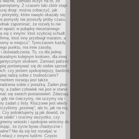
as ważne, zamiast liczyć na to, że
pamiętamy. Z czasem taki zbiór staje
zej drogi: można zobaczyć, jak
 priorytety, które nawyki okazały się
óre pomysły nie przeszły próby czasu.
dnak zapominać, że rozwój to nie
wo wpaść w pułapkę nieustannego
 się z innymi: ktoś szybciej schudł,
 firmę, ktoś inny przebiegł maraton, a
toimy w miejscu”. Tymczasem każdy
nnego punktu, ma inne zasoby,
 i doświadczenia. To, co dla jednej
aturalnym kolejnym krokiem, dla innej
gantycznym skokiem. Zamiast patrzeć
epiej porównywać się do siebie sprzed
ch: czy jestem spokojniejszy, bardziej
piej radzę sobie z trudnościami?
entem rozwoju jest także
radzenia sobie z porażką. Żaden plan
lny, a żaden człowiek nie jest w stanie
mać się swoich postanowień. Zdarzają
, gdy nie ćwiczymy, nie uczymy się i
emy zadań z listy. Kluczowe jest wtedy
liczyliśmy „przerwę”, ale to, jak na nią
 Czy potraktujemy ją jak dowód, że
ie udało” i rzucimy wszystko, czy
gniemy wnioski i spokojnie wrócimy do
ptując, że życie bywa chaotyczne i
alne? Nie da się też rozwijać w
 relacji z innymi ludźmi. Często