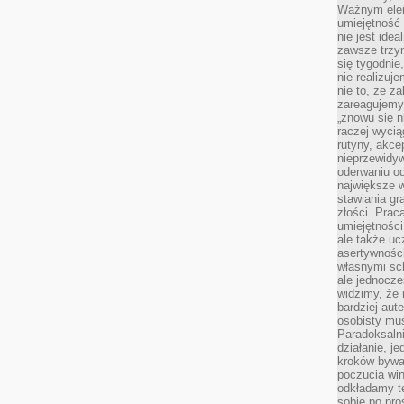
Ważnym elem
umiejętność 
nie jest idea
zawsze trzy
się tygodnie
nie realizuj
nie to, że za
zareagujemy.
„znowu się n
raczej wycią
rutyny, akce
nieprzewidyw
oderwaniu od
największe 
stawiania gr
złości. Prac
umiejętnośc
ale także ucz
asertywności
własnymi sc
ale jednocze
widzimy, że 
bardziej aut
osobisty mu
Paradoksalni
działanie, j
kroków bywa 
poczucia win
odkładamy t
sobie po pro