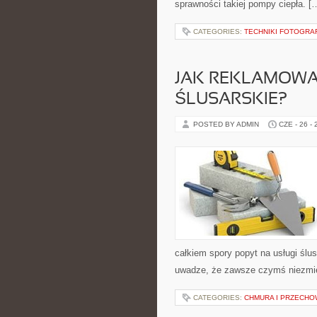
sprawności takiej pompy ciepła. [
CATEGORIES:
TECHNIKI FOTOGRA
JAK REKLAMOWA
ŚLUSARSKIE?
POSTED BY ADMIN
CZE - 26 -
całkiem spory popyt na usługi ślu
uwadze, że zawsze czymś niezmie
CATEGORIES:
CHMURA I PRZECH