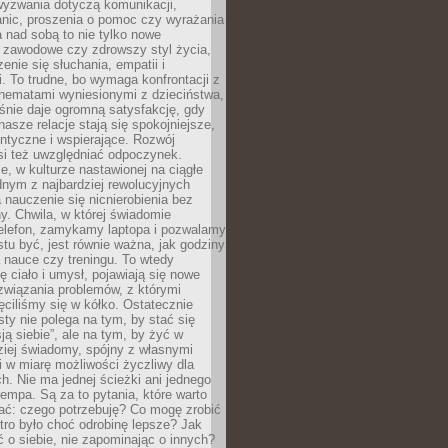
wyzwania dotyczą komunikacji,
anic, proszenia o pomoc czy wyrażania
a nad sobą to nie tylko nowe
i zawodowe czy zdrowszy styl życia,
enie się słuchania, empatii i
. To trudne, bo wymaga konfrontacji z
hematami wyniesionymi z dzieciństwa,
śnie daje ogromną satysfakcję, gdy
nasze relacje stają się spokojniejsze,
entyczne i wspierające. Rozwój
si też uwzględniać odpoczynek.
e, w kulturze nastawionej na ciągłe
ednym z najbardziej rewolucyjnych
nauczenie się nicnierobienia bez
y. Chwila, w której świadomie
elefon, zamykamy laptopa i pozwalamy
stu być, jest równie ważna, jak godziny
 nauce czy treningu. To wtedy
ię ciało i umysł, pojawiają się nowe
związania problemów, z którymi
ęciliśmy się w kółko. Ostatecznie
sty nie polega na tym, by stać się
sją siebie”, ale na tym, by żyć w
ziej świadomy, spójny z własnymi
i w miarę możliwości życzliwy dla
ych. Nie ma jednej ścieżki ani jednego
empa. Są za to pytania, które warto
ać: czego potrzebuję? Co mogę zrobić
utro było choć odrobinę lepsze? Jak
o siebie, nie zapominając o innych?