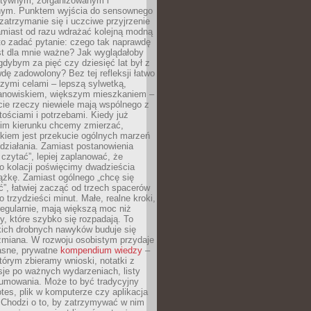
ektywnym, zorganizowanym i
ym. Punktem wyjścia do sensownego
 zatrzymanie się i uczciwe przyjrzenie
amiast od razu wdrażać kolejną modną
to zadać pytanie: czego tak naprawdę
st dla mnie ważne? Jak wyglądałoby
gdybym za pięć czy dziesięć lat był z
dę zadowolony? Bez tej refleksji łatwo
zymi celami – lepszą sylwetką,
nowiskiem, większym mieszkaniem –
cie rzeczy niewiele mają wspólnego z
ościami i potrzebami. Kiedy już
kim kierunku chcemy zmierzać,
okiem jest przekucie ogólnych marzeń
działania. Zamiast postanowienia
 czytać”, lepiej zaplanować, że
o kolacji poświęcimy dwadzieścia
ążkę. Zamiast ogólnego „chcę się
ć”, łatwiej zacząć od trzech spacerów
o trzydzieści minut. Małe, realne kroki,
egularnie, mają większą moc niż
y, które szybko się rozpadają. To
kich drobnych nawyków buduje się
zmiana. W rozwoju osobistym przydaje
łasne, prywatne
kompendium wiedzy
–
tórym zbieramy wnioski, notatki z
eksje po ważnych wydarzeniach, listy
sumowania. Może to być tradycyjny
tes, plik w komputerze czy aplikacja
. Chodzi o to, by zatrzymywać w nim