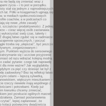
a nie będą się zmieniać wraz z
apami życia – i to jest w porządku.
sty stał się jednym z najmodniejszych
ch lat. Półki w księgarniach uginają się
ów, w mediach społecznościowych
ofile coachów, a w podcastach co
iają się nowe „złote zasady”
, szczęścia i produktywności. Z jednej
brze – coraz więcej osób zastanawia
ej wykorzystać swój czas, talenty i
Z drugiej łatwo zgubić się w nadmiarze
wzajemnie sprzecznych, i poczuć
iągle trzeba się „ulepszać”, być jeszcze
ektywnym, zorganizowanym i
ym. Punktem wyjścia do sensownego
 zatrzymanie się i uczciwe przyjrzenie
amiast od razu wdrażać kolejną modną
to zadać pytanie: czego tak naprawdę
st dla mnie ważne? Jak wyglądałoby
gdybym za pięć czy dziesięć lat był z
dę zadowolony? Bez tej refleksji łatwo
zymi celami – lepszą sylwetką,
nowiskiem, większym mieszkaniem –
cie rzeczy niewiele mają wspólnego z
ościami i potrzebami. Kiedy już
kim kierunku chcemy zmierzać,
okiem jest przekucie ogólnych marzeń
działania. Zamiast postanowienia
 czytać”, lepiej zaplanować, że
o kolacji poświęcimy dwadzieścia