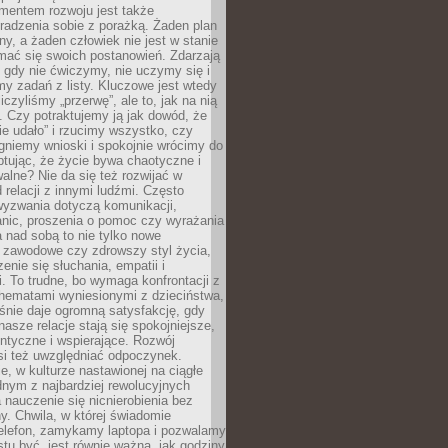
entem rozwoju jest także
radzenia sobie z porażką. Żaden plan
lny, a żaden człowiek nie jest w stanie
mać się swoich postanowień. Zdarzają
, gdy nie ćwiczymy, nie uczymy się i
emy zadań z listy. Kluczowe jest wtedy
liczyliśmy „przerwę”, ale to, jak na nią
 Czy potraktujemy ją jak dowód, że
ie udało” i rzucimy wszystko, czy
gniemy wnioski i spokojnie wrócimy do
ptując, że życie bywa chaotyczne i
alne? Nie da się też rozwijać w
 relacji z innymi ludźmi. Często
wyzwania dotyczą komunikacji,
anic, proszenia o pomoc czy wyrażania
a nad sobą to nie tylko nowe
i zawodowe czy zdrowszy styl życia,
enie się słuchania, empatii i
. To trudne, bo wymaga konfrontacji z
hematami wyniesionymi z dzieciństwa,
śnie daje ogromną satysfakcję, gdy
nasze relacje stają się spokojniejsze,
entyczne i wspierające. Rozwój
si też uwzględniać odpoczynek.
e, w kulturze nastawionej na ciągłe
ednym z najbardziej rewolucyjnych
nauczenie się nicnierobienia bez
y. Chwila, w której świadomie
elefon, zamykamy laptopa i pozwalamy
stu być, jest równie ważna, jak godziny