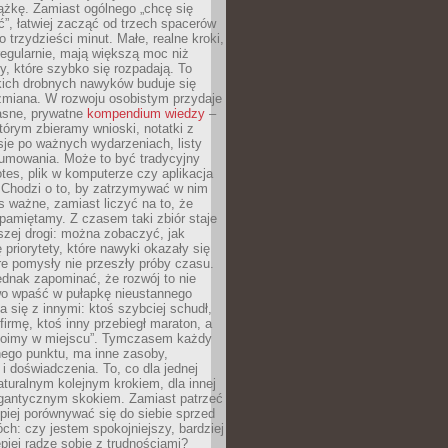
ążkę. Zamiast ogólnego „chcę się
ć”, łatwiej zacząć od trzech spacerów
o trzydzieści minut. Małe, realne kroki,
egularnie, mają większą moc niż
y, które szybko się rozpadają. To
kich drobnych nawyków buduje się
zmiana. W rozwoju osobistym przydaje
łasne, prywatne
kompendium wiedzy
–
tórym zbieramy wnioski, notatki z
eksje po ważnych wydarzeniach, listy
sumowania. Może to być tradycyjny
tes, plik w komputerze czy aplikacja
. Chodzi o to, by zatrzymywać w nim
as ważne, zamiast liczyć na to, że
pamiętamy. Z czasem taki zbiór staje
zej drogi: można zobaczyć, jak
 priorytety, które nawyki okazały się
óre pomysły nie przeszły próby czasu.
dnak zapominać, że rozwój to nie
wo wpaść w pułapkę nieustannego
 się z innymi: ktoś szybciej schudł,
 firmę, ktoś inny przebiegł maraton, a
toimy w miejscu”. Tymczasem każdy
nnego punktu, ma inne zasoby,
 i doświadczenia. To, co dla jednej
aturalnym kolejnym krokiem, dla innej
gantycznym skokiem. Zamiast patrzeć
epiej porównywać się do siebie sprzed
ch: czy jestem spokojniejszy, bardziej
piej radzę sobie z trudnościami?