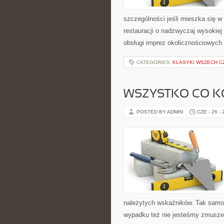
szczególności jeśli mieszka się 
restauracji o nadzwyczaj wysokiej 
obsługi imprez okolicznościowych
CATEGORIES:
KLASYKI WSZECH 
WSZYSTKO CO K
POSTED BY ADMIN
CZE - 26 -
należytych wskaźników. Tak samo
wypadku też nie jesteśmy zmuszen