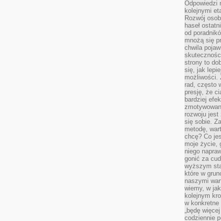
Odpowiedzi n
kolejnymi et
Rozwój osobi
haseł ostatni
od poradnik
mnożą się pr
chwila pojaw
skuteczności
strony to do
się, jak lepi
możliwości. 
rad, często 
presję, że c
bardziej ef
zmotywowan
rozwoju jest
się sobie. Z
metodę, war
chcę? Co je
moje życie, 
niego napraw
gonić za cud
wyższym sta
które w grun
naszymi wart
wiemy, w ja
kolejnym kr
w konkretne 
„będę więcej
codziennie p